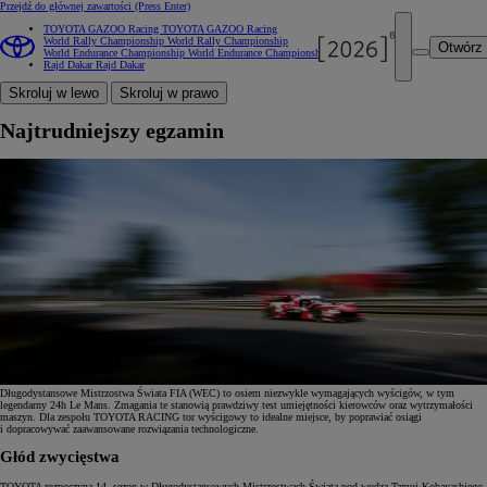
Przejdź do głównej zawartości
(Press Enter)
TOYOTA GAZOO Racing
TOYOTA GAZOO Racing
World Rally Championship
World Rally Championship
Otwórz
World Endurance Championship
World Endurance Championship
Rajd Dakar
Rajd Dakar
Skroluj w lewo
Skroluj w prawo
Najtrudniejszy egzamin
Długodystansowe Mistrzostwa Świata FIA (WEC) to osiem niezwykle wymagających wyścigów, w tym
legendarny 24h Le Mans. Zmagania te stanowią prawdziwy test umiejętności kierowców oraz wytrzymałości
maszyn. Dla zespołu TOYOTA RACING tor wyścigowy to idealne miejsce, by poprawiać osiągi
i dopracowywać zaawansowane rozwiązania technologiczne.
Głód zwycięstwa
TOYOTA rozpoczyna 14. sezon w Długodystansowych Mistrzostwach Świata pod wodzą Tamui Kobayashiego,