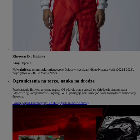
Kierowca:
Ryo Hirakawa
Kraj:
Japonia
Najważniejsze osiągnięcia:
mistrzostwo świata w wyścigach długodystansowych (2022 i 2023),
zwycięstwo w 24h Le Mans (2022).
Ograniczenia na torze, nauka na drodze
Przekraczanie limitów to cenna nauka. Od odzyskiwania energii po chłodzenie akumulatora
i downsizing komponentów – wyścigi WEC pomagają nam rozwijać nasze hybrydowe samochody
drogowe.
Poznaj pojazd koncepcyjny GR H2
(Opens in new window)