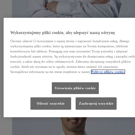
Wykorzystujemy pliki cookie, aby ulepszyć naszą witrynę
Chcemy ułatwić Ci korzystanie z naszej strony i usprawnić świadczenie usług, dlatego
wykorzystujemy pliki cookie, które są umieszczane na Twoim komputerze, telefonie
komórkowym lub tablecie. Pomagają one nam zrozumieć Twoje potrzeby i ulepszać
Kamui Kobayashi
funkcjonalność naszej witryny. Są wykorzystywane do dostarczania usług i narzędzi osó
Dyrektor zespołu i kierowca
trzecich, a także służą do celów reklamowych. Zalecamy akceptację wszystkich plików
cookie. Jeżeli nie wyrażasz na to zgody, możesz łatwo zmienić ich ustawienia.
Szczegółowe informacje na ten temat znajdziesz w naszej
Polityce plików cookie.
Ustawienia plików cookie
Odrzuć wszystkie
Zaakceptuj wszystkie