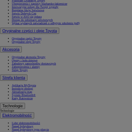
Pozostałe Gwarancje Toyoty
Ubezpieczenia i naprawy blacharsko-lakiernicze
Innowacyjne usługi dla Twojej wygody
Bezpłatne Akcje Serwisowe
Serwis Dobrych Cen
Serwis w ASO się opłaca
Dostęp do informacji serwisowych
Wykaz wydanych zaświadczeń o odbytym szkoleniu (pdf)
Oryginalne części i oleje Toyota
Oryginalne części Toyoty
Oryginalne oleje Toyoty
Akcesoria
Oryginalne akcesoria Toyoty
Opony i koła zimowe
Zabudowy samochodów dostawczych
Zabezpieczenia i alarmy
Sklep Toyoty
Strefa klienta
Aplikacja MyToyota
Instrukcje obsługi
Aktualizacja map
System Bluetooth®
Karty Ratownicze
Technologie
Technologie
Elektromobilność
Lider elektromobilności
Napęd hybrydowy
Napęd hybrydowy typu plug-in