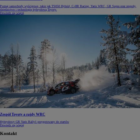
Poznaj samochody wyścigowe, takie jak TS050 Hybrid, C-HR Racing, Yaris WRC, GR Supra oraz zespoły,
dziedzictwo i technologię hybrydową Toyoty.
Dowiedz się więcej
Zespół Toyoty a rajdy WRC
Hybrydowy GR Yaris Rally1 przygotowany do startów
Dowiedz się więcej
Kontakt