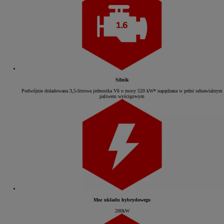
Silnik
Podwójnie doładowana 3,5-litrowa jednostka V6 o mocy 520 kW* napędzana w pełni odnawialnym
paliwem wyścigowym
Moc układu hybrydowego
200kW