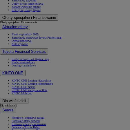
Samochody używane
Umów się na jazdę testową
Zobacz wszystkie cenniki
Konfiguruj swoją Toyotę
Oferty specjalne i Finansowanie
Oferty specjalne i Finansowanie
Aktualne oferty
Finał wyprzedaży 2025
Samochody dostawcze Toyota Professional
Oferta biznesowa
Auta używane
Toyota Financial Services
Kredyt niższych rat Toyota Easy
Kredyt standardowy
Leasing standardowy
KINTO ONE
KINTO ONE Leasing niższych rat
KINTO ONE Leasing konsumencki
KINTO ONE Najem
KINTO ONE Zarządzanie flotą
KINTO Mobility
Dla właścicieli
Dla właścicieli
Serwis
Promocje i sezonowe usługi
Pozostałe oferty serwisu
Rezerwacja wizyty w serwisie
Gwarancja Toyota Relax