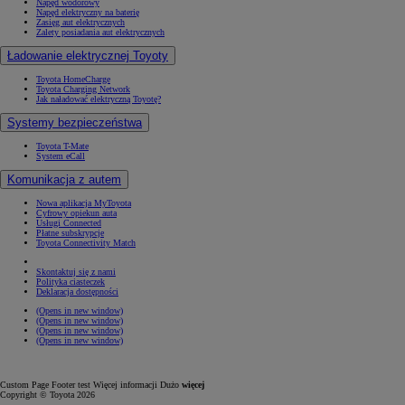
Napęd wodorowy
Napęd elektryczny na baterię
Zasięg aut elektrycznych
Zalety posiadania aut elektrycznych
Ładowanie elektrycznej Toyoty
Toyota HomeCharge
Toyota Charging Network
Jak naładować elektryczną Toyotę?
Systemy bezpieczeństwa
Toyota T-Mate
System eCall
Komunikacja z autem
Nowa aplikacja MyToyota
Cyfrowy opiekun auta
Usługi Connected
Płatne subskrypcje
Toyota Connectivity Match
Skontaktuj się z nami
Polityka ciasteczek
Deklaracja dostępności
(Opens in new window)
(Opens in new window)
(Opens in new window)
(Opens in new window)
Custom Page Footer test Więcej informacji Dużo
więcej
Copyright © Toyota 2026