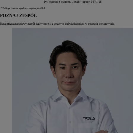
Tył: obręcze z magnezu 14x18", opony 34/71-18
* Podlega zmianie zgodnie z regulacjami BoP.
POZNAJ ZESPÓŁ
Nasz międzynarodowy zespół legitymuje się bogatym doświadczeniem w sportach motorowych.