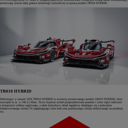
przesuwając jeszcze dalej granice technologii hybrydowej za sprawą modelu TR010 HYBRID.
TR010 HYBRID
Debiutujący w sezonie 2026 TR010 HYBRID to ewolucja utytułowanego modelu GR010 HYBRID, który
zwyciężał m.in. w 24h Le Mans. Nowy hypercar zyskał przeprojektowane przednie i tylne części nadwozia
z kompozytu włókna węglowego, a także hybrydowy układ napędowy składający się z podwójnie
doładowywanego silnika V6 napędzającego tylne koła oraz pojedynczego silnika elektrycznego na przedniej
osi.