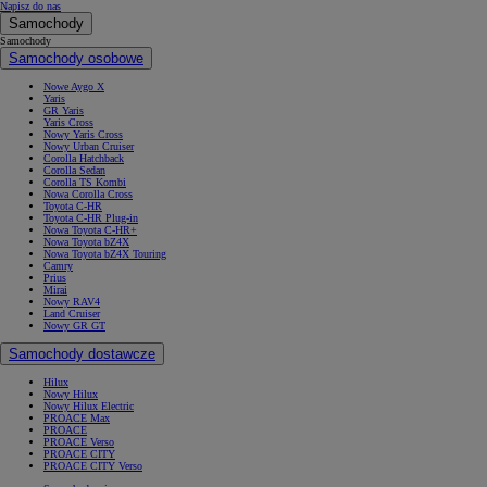
Napisz do nas
Samochody
Samochody
Samochody osobowe
Nowe Aygo X
Yaris
GR Yaris
Yaris Cross
Nowy Yaris Cross
Nowy Urban Cruiser
Corolla Hatchback
Corolla Sedan
Corolla TS Kombi
Nowa Corolla Cross
Toyota C-HR
Toyota C-HR Plug-in
Nowa Toyota C-HR+
Nowa Toyota bZ4X
Nowa Toyota bZ4X Touring
Camry
Prius
Mirai
Nowy RAV4
Land Cruiser
Nowy GR GT
Samochody dostawcze
Hilux
Nowy Hilux
Nowy Hilux Electric
PROACE Max
PROACE
PROACE Verso
PROACE CITY
PROACE CITY Verso