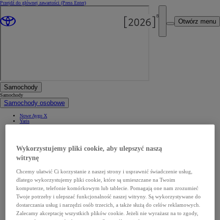
Przejdź do głównej zawartości
(Press Enter)
Otwórz menu
Samochody
Samochody
Samochody osobowe
Nowe Aygo X
Yaris
GR Yaris
Yaris Cross
Nowy Yaris Cross
Nowy Urban Cruiser
Wykorzystujemy pliki cookie, aby ulepszyć naszą
Corolla Hatchback
Corolla Sedan
witrynę
Corolla TS Kombi
Nowa Corolla Cross
Toyota C-HR
Chcemy ułatwić Ci korzystanie z naszej strony i usprawnić świadczenie usług,
Toyota C-HR Plug-in
dlatego wykorzystujemy pliki cookie, które są umieszczane na Twoim
Nowa Toyota C-HR+
Nowa Toyota bZ4X
komputerze, telefonie komórkowym lub tablecie. Pomagają one nam zrozumieć
Nowa Toyota bZ4X Touring
Twoje potrzeby i ulepszać funkcjonalność naszej witryny. Są wykorzystywane do
Camry
Prius
dostarczania usług i narzędzi osób trzecich, a także służą do celów reklamowych.
Mirai
Nowy RAV4
Zalecamy akceptację wszystkich plików cookie. Jeżeli nie wyrażasz na to zgody,
Land Cruiser