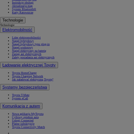
Instrukcje obsługi
Aktualizacja map
System Bluetooth®
Karty Ratownicze
Technologie
Technologie
Elektromobilność
Lider elektromobilności
Napęd hybrydowy
Napęd hybrydowy typu plug-in
Napęd wodorowy
Napęd elektryczny na baterię
Zasięg aut elektrycznych
Zalety posiadania aut elektrycznych
Ładowanie elektrycznej Toyoty
Toyota HomeCharge
Toyota Charging Network
Jak naładować elektryczną Toyotę?
Systemy bezpieczeństwa
Toyota T-Mate
System eCall
Komunikacja z autem
Nowa aplikacja MyToyota
Cyfrowy opiekun auta
Usługi Connected
Płatne subskrypcje
Toyota Connectivity Match