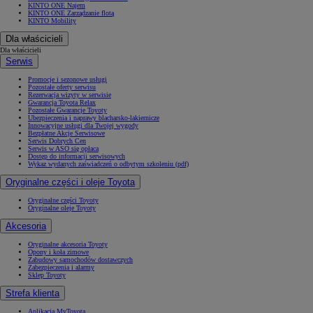
KINTO ONE Najem
KINTO ONE Zarządzanie flotą
KINTO Mobility
Dla właścicieli
Dla właścicieli
Serwis
Promocje i sezonowe usługi
Pozostałe oferty serwisu
Rezerwacja wizyty w serwisie
Gwarancja Toyota Relax
Pozostałe Gwarancje Toyoty
Ubezpieczenia i naprawy blacharsko-lakiernicze
Innowacyjne usługi dla Twojej wygody
Bezpłatne Akcje Serwisowe
Serwis Dobrych Cen
Serwis w ASO się opłaca
Dostęp do informacji serwisowych
Wykaz wydanych zaświadczeń o odbytym szkoleniu (pdf)
Oryginalne części i oleje Toyota
Oryginalne części Toyoty
Oryginalne oleje Toyoty
Akcesoria
Oryginalne akcesoria Toyoty
Opony i koła zimowe
Zabudowy samochodów dostawczych
Zabezpieczenia i alarmy
Sklep Toyoty
Strefa klienta
Aplikacja MyToyota