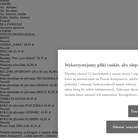
Breloki
UBIORY
Art. skórzane
Art. dla dzieci
Art. biurowe, torebki
Kubki, butelki, termosy
Parasole
DLA ZWIERZĄT
Akcesoria sportowe
CZAPKI
TOYOTA PROFESSIONAL
KINTO
Nowość
WOREK „ŻABA”
18,45 zł
Nowość
BRELOK
22,14 zł
Nowość
Bandana "Pets Love Hybrid"
30,75 zł
Nowość
Wykorzystujemy pliki cookie, aby ulep
Maskotka wiewiórka
36,90 zł
Nowość
RECZNIK SPORTOWY (30 x 50 cm)
36,90 zł
Chcemy ułatwić Ci korzystanie z naszej strony i us
Nowość
Koło dmuchane do pływania TRUSKAWKA
39,36 zł
które są umieszczane na Twoim komputerze, telef
Nowość
potrzeby i ulepszać funkcjonalność naszej witryny.
Koło dmuchane do pływania ANANAS
39,36 zł
Nowość
także służą do celów reklamowych. Zalecamy akcept
Koło dmuchane do pływania ARBUZ
39,36 zł
możesz łatwo zmienić ich ustawienia. Szczegółowe 
Nowość
TORBA PLAZOWA
40,59 zł
Nowość
KOŁO do pływania PSZCZÓŁKA
43,05 zł
Nowość
Ust
KOŁO do pływania LENIWIEC
43,05 zł
Nowość
KOŁO do pływania FLAMING
43,05 zł
Nowość
Power Bank 5000 mAh
45,51 zł
Odrzuć wszystk
Niektóre produkty są dostępne w naszym sklepie internetowym
sklep.toyota.pl
. Wszelkich szczegółów na
temat dostępności, a także sposobu i terminu odbioru, dowiesz się u Dilera.