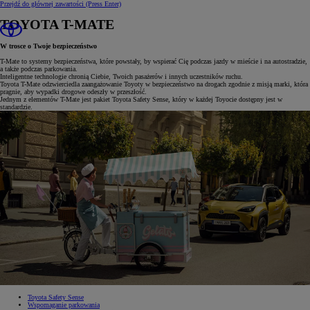
Przejdź do głównej zawartości
(Press Enter)
TOYOTA T-MATE
W trosce o Twoje bezpieczeństwo
T-Mate to systemy bezpieczeństwa, które powstały, by wspierać Cię podczas jazdy w mieście i na autostradzie,
a także podczas parkowania.
Inteligentne technologie chronią Ciebie, Twoich pasażerów i innych uczestników ruchu.
Toyota T-Mate odzwierciedla zaangażowanie Toyoty w bezpieczeństwo na drogach zgodnie z misją marki, która
pragnie, aby wypadki drogowe odeszły w przeszłość.
Jednym z elementów T-Mate jest pakiet Toyota Safety Sense, który w każdej Toyocie dostępny jest w
standardzie.
Toyota Safety Sense
Wspomaganie parkowania