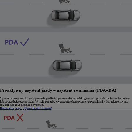
Proaktywny asystent jazdy – asystent zwalniania (PDA–DA)
System ten wspiera płynne wytracanie prędkości po zwolnieniu pedału gazu, np. przy zbliżaniu się do zakrętu
lub poprzedzającego pojazdu. W razie potrzeby wykorzystuje hamowanie konwencjonalne lub rekuperacyjne,
aby uniknąć zbyt bliskiego dystansu.
Dowiedz się więcej
(Opens in new window)