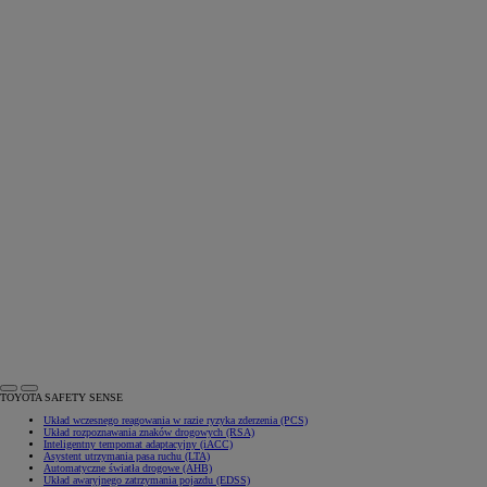
TOYOTA SAFETY SENSE
Układ wczesnego reagowania w razie ryzyka zderzenia (PCS)
Układ rozpoznawania znaków drogowych (RSA)
Inteligentny tempomat adaptacyjny (iACC)
Asystent utrzymania pasa ruchu (LTA)
Automatyczne światła drogowe (AHB)
Układ awaryjnego zatrzymania pojazdu (EDSS)