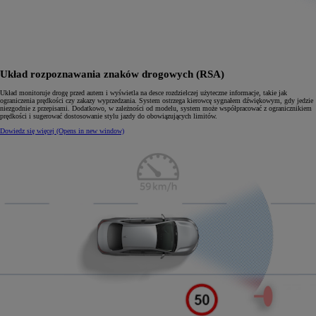
Układ rozpoznawania znaków drogowych (RSA)
Układ monitoruje drogę przed autem i wyświetla na desce rozdzielczej użyteczne informacje, takie jak
ograniczenia prędkości czy zakazy wyprzedzania. System ostrzega kierowcę sygnałem dźwiękowym, gdy jedzie
niezgodnie z przepisami. Dodatkowo, w zależności od modelu, system może współpracować z ogranicznikiem
prędkości i sugerować dostosowanie stylu jazdy do obowiązujących limitów.
Dowiedz się więcej
(Opens in new window)
0:05 / 0:10