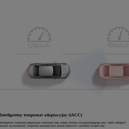
Inteligentny tempomat adaptacyjny (iACC)
Inteligentny tempomat adaptacyjny utrzymuje stały zadany dystans od poprzedzającego auta. Jeżeli odległość
zacznie się zmniejszać, tempomat automatycznie zacznie hamować i uruchomi światła stop.