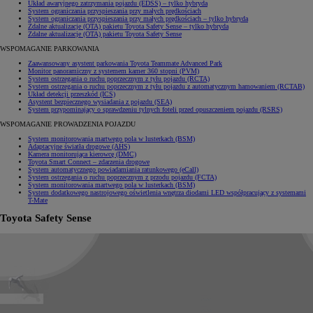
Układ awaryjnego zatrzymania pojazdu (EDSS)
– tylko hybryda
System ograniczania przyspieszania przy małych prędkościach
System ograniczania przyspieszania przy małych prędkościach
– tylko hybryda
Zdalne aktualizacje (OTA) pakietu Toyota Safety Sense
– tylko hybryda
Zdalne aktualizacje (OTA) pakietu Toyota Safety Sense
WSPOMAGANIE PARKOWANIA
Zaawansowany asystent parkowania Toyota Teammate Advanced Park
Monitor panoramiczny z systemem kamer 360 stopni (PVM)
System ostrzegania o ruchu poprzecznym z tyłu pojazdu (RCTA)
System ostrzegania o ruchu poprzecznym z tyłu pojazdu z automatycznym hamowaniem (RCTAB)
Układ detekcji przeszkód (ICS)
Asystent bezpiecznego wysiadania z pojazdu (SEA)
System przypominający o sprawdzeniu tylnych foteli przed opuszczeniem pojazdu (RSRS)
WSPOMAGANIE PROWADZENIA POJAZDU
System monitorowania martwego pola w lusterkach (BSM)
Adaptacyjne światła drogowe (AHS)
Kamera monitorująca kierowcę (DMC)
Toyota Smart Connect – zdarzenia drogowe
System automatycznego powiadamiania ratunkowego (eCall)
System ostrzegania o ruchu poprzecznym z przodu pojazdu (FCTA)
System monitorowania martwego pola w lusterkach (BSM)
System dodatkowego nastrojowego oświetlenia wnętrza diodami LED współpracujący z systemami
T-Mate
Toyota Safety Sense