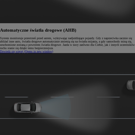
Automatyczne światła drogowe (AHB)
System monitoruje przestrzeń przed autem, wykrywając nadjeżdżające pojazdy. Gdy z naprzeciwka zacznie się
zbliżać inne auto, światła drogowe automatycznie zmienią się na światła mijania, a gdy samochody miną się,
uruchomione zostaną z powrotem światła drogowe. Jazda w nocy zarówno dla Ciebie, jak i innych uczestników
ruchu stanie się dzięki temu bezpieczniejsza.
Dowiedz się więcej
(Opens in new window)
0:04 / 0:12