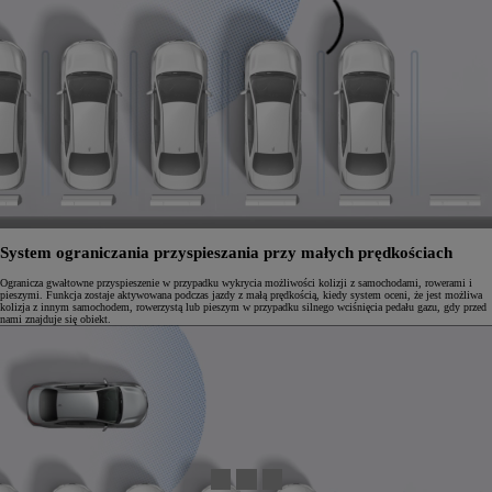
System ograniczania przyspieszania przy małych prędkościach
Ogranicza gwałtowne przyspieszenie w przypadku wykrycia możliwości kolizji z samochodami, rowerami i
pieszymi. Funkcja zostaje aktywowana podczas jazdy z małą prędkością, kiedy system oceni, że jest możliwa
kolizja z innym samochodem, rowerzystą lub pieszym w przypadku silnego wciśnięcia pedału gazu, gdy przed
nami znajduje się obiekt.