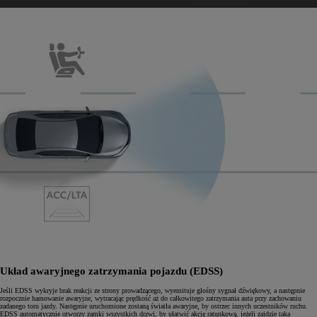
Układ awaryjnego zatrzymania pojazdu (EDSS)
Jeśli EDSS wykryje brak reakcji ze strony prowadzącego, wyemituje głośny sygnał dźwiękowy, a następnie
rozpocznie hamowanie awaryjne, wytracając prędkość aż do całkowitego zatrzymania auta przy zachowaniu
zadanego toru jazdy. Następnie uruchomione zostaną światła awaryjne, by ostrzec innych uczestników ruchu.
EDSS automatycznie otworzy zamki wszystkich drzwi, by ułatwić akcję ratunkową, jeżeli zajdzie taka