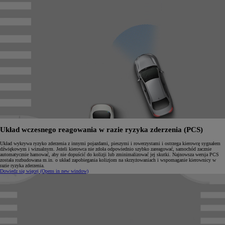
Układ wczesnego reagowania w razie ryzyka zderzenia (PCS)
Układ wykrywa ryzyko zderzenia z innymi pojazdami, pieszymi i rowerzystami i ostrzega kierowcę sygnałem
dźwiękowym i wizualnym. Jeżeli kierowca nie zdoła odpowiednio szybko zareagować, samochód zacznie
automatycznie hamować, aby nie dopuścić do kolizji lub zminimalizować jej skutki. Najnowsza wersja PCS
została rozbudowana m.in. o układ zapobiegania kolizjom na skrzyżowaniach i wspomaganie kierownicy w
razie ryzyka zderzenia.
Dowiedz się więcej
(Opens in new window)