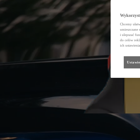
Wykorzystu
Chcemy ułatwi
umieszczane 
i ulepszać fu
do celów rekl
ich ustawieni
Ustawie