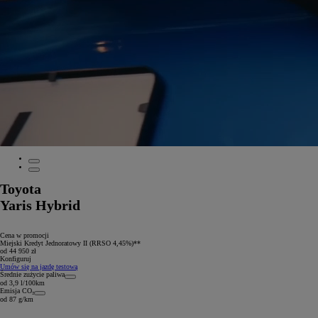
Toyota
Yaris Hybrid
Cena w promocji
Miejski Kredyt Jednoratowy II (RRSO 4,45%)**
od 44 950 zł
Konfiguruj
Umów się na jazdę testową
Średnie zużycie paliwa
od 3,9 l/100km
Emisja CO₂
od 87 g/km