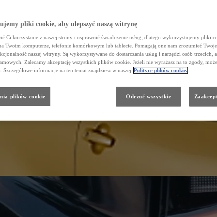
jemy pliki cookie, aby ulepszyć naszą witrynę
ć Ci korzystanie z naszej strony i usprawnić świadczenie usług, dlatego wykorzystujemy pliki co
na Twoim komputerze, telefonie komórkowym lub tablecie. Pomagają one nam zrozumieć Twoje
nkcjonalność naszej witryny. Są wykorzystywane do dostarczania usług i narzędzi osób trzecich, a
amowych. Zalecamy akceptację wszystkich plików cookie. Jeżeli nie wyrażasz na to zgody, może
a. Szczegółowe informacje na ten temat znajdziesz w naszej
Polityce plików cookie.
nia plików cookie
Odrzuć wszystkie
Zaakcept