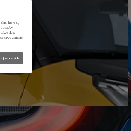
okie, które są
 potrzeby
 także służą
sz łatwo zmienić
uj wszystkie