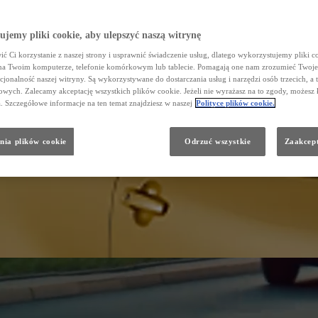
jemy pliki cookie, aby ulepszyć naszą witrynę
ć Ci korzystanie z naszej strony i usprawnić świadczenie usług, dlatego wykorzystujemy pliki co
na Twoim komputerze, telefonie komórkowym lub tablecie. Pomagają one nam zrozumieć Twoje 
cjonalność naszej witryny. Są wykorzystywane do dostarczania usług i narzędzi osób trzecich, a 
wych. Zalecamy akceptację wszystkich plików cookie. Jeżeli nie wyrażasz na to zgody, możesz 
a. Szczegółowe informacje na ten temat znajdziesz w naszej
Polityce plików cookie.
nia plików cookie
Odrzuć wszystkie
Zaakcept