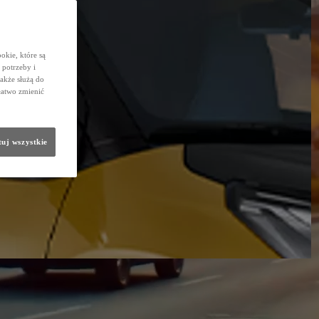
okie, które są
potrzeby i
także służą do
łatwo zmienić
uj wszystkie