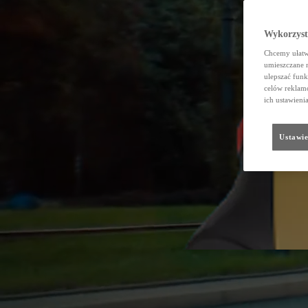
Wykorzystu
Chcemy ułatwi
umieszczane 
ulepszać funk
celów reklamo
ich ustawieni
Ustawie