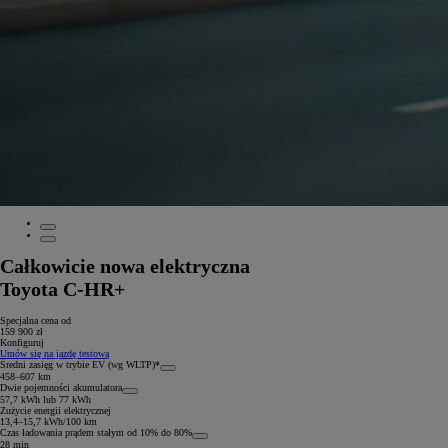
Całkowicie nowa elektryczna
Toyota C-HR+
Specjalna cena od
159 900 zł
Konfiguruj
Umów się na jazdę testową
Średni zasięg w trybie EV (wg WLTP)*
458–607 km
Dwie pojemności akumulatora
57,7 kWh lub 77 kWh
Zużycie energii elektrycznej
13,4–15,7 kWh/100 km
Czas ładowania prądem stałym od 10% do 80%
28 min