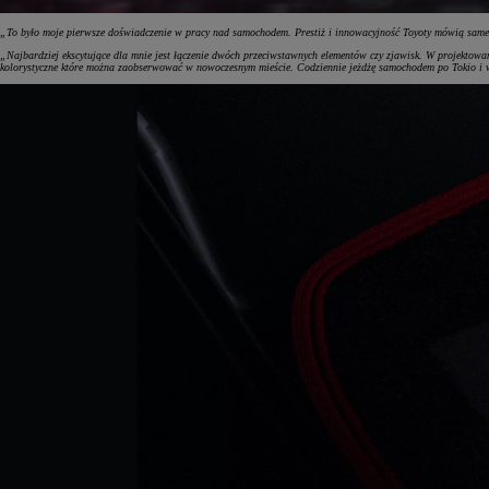
„To było moje pierwsze doświadczenie w pracy nad samochodem. Prestiż i innowacyjność Toyoty mówią same z
„Najbardziej ekscytujące dla mnie jest łączenie dwóch przeciwstawnych elementów czy zjawisk. W projektowan
kolorystyczne które można zaobserwować w nowoczesnym mieście. Codziennie jeżdżę samochodem po Tokio i w