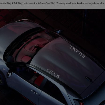
lestite Grey i Ash Grey) z akcentami w kolorze Coral Red. Elementy w odcieniu koralowym znajdziemy także 