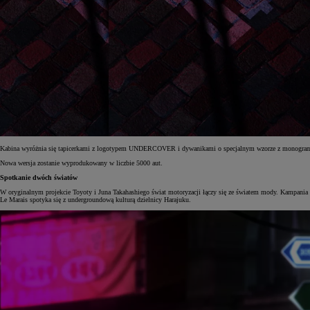
Kabina wyróżnia się tapicerkami z logotypem UNDERCOVER i dywanikami o specjalnym wzorze z monogra
Nowa wersja zostanie wyprodukowany w liczbie 5000 aut.
Spotkanie dwóch światów
W oryginalnym projekcie Toyoty i Juna Takahashiego świat motoryzacji łączy się ze światem mody. Kampania 
Le Marais spotyka się z undergroundową kulturą dzielnicy Harajuku.
Od
81 900 zł
Yaris Cross
HYBRID