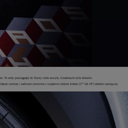
em. Te cechy przyciągnęły do Toyoty wielu nowych, świadomych stylu klientów.
Większe wymiary i nadwozie crossovera z wyjątkowo dużymi kołami (17" lub 18") idealnie wpisują się