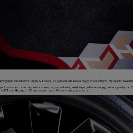
j przystępnym samochodem Toyoty w Europie, ale jednocześnie zwraca uwagę młodzieńczym, stylowym charakter
Aygo X nowe możliwości wyrażenia własnej indywidualności, zwiększając jednocześnie jego walory praktyczne. 
t o 235 mm dłuższy, o 125 mm szerszy i ma o 90 mm większy rozstaw osi.