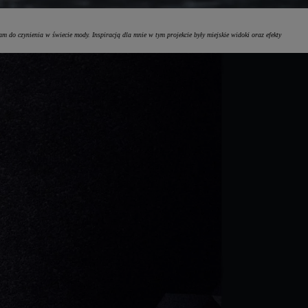
do czynienia w świecie mody. Inspiracją dla mnie w tym projekcie były miejskie widoki oraz efekty