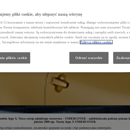
jemy pliki cookie, aby ulepszyć naszą witrynę
ć Ci korzystanie z naszej strony i usprawnić świadczenie usług, dlatego wykorzystujemy pliki co
na Twoim komputerze, telefonie komórkowym lub tablecie. Pomagają one nam zrozumieć Twoje 
cjonalność naszej witryny. Są wykorzystywane do dostarczania usług i narzędzi osób trzecich, a 
wych. Zalecamy akceptację wszystkich plików cookie. Jeżeli nie wyrażasz na to zgody, możesz 
a. Szczegółowe informacje na ten temat znajdziesz w naszej
Polityce plików cookie.
nia plików cookie
Odrzuć wszystkie
Zaakcept
cję modelu Aygo X. Nowa wersja miejskiego crossovera – UNDERCOVER – zadebiutowała podczas pok
jedynie 5000 egz. Toyoty Aygo X UNDERCOVER.
ą cechuje nonkonformizm, nowatorskie spojrzenie na modę i chęć przełamywania stereotypów.