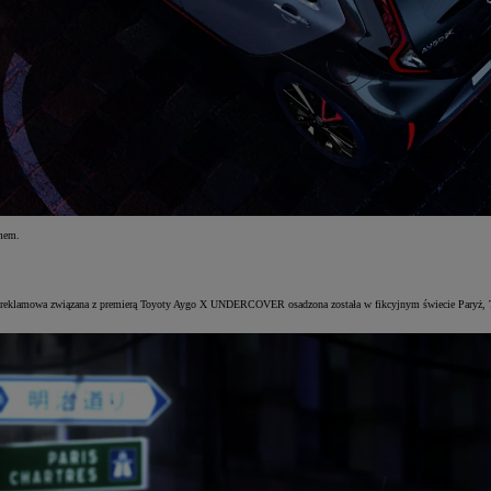
mem.
reklamowa związana z premierą Toyoty Aygo X UNDERCOVER osadzona została w fikcyjnym świecie Paryż, Tokio.