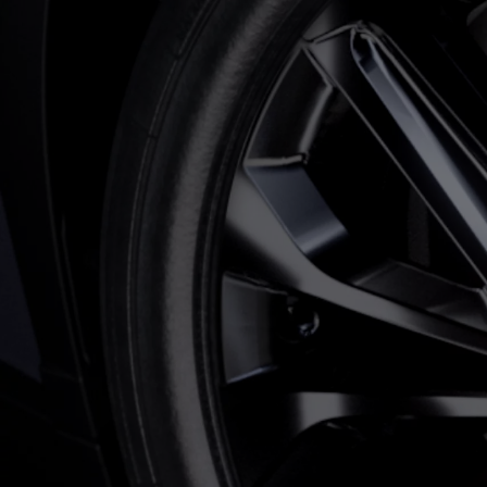
Od
105 300 zł
Corolla Hatchback
HYBRID