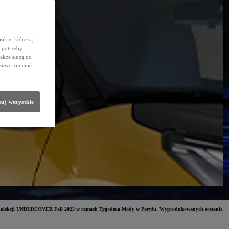
okie, które są
potrzeby i
także służą do
łatwo zmienić
uj wszystkie
azu kolekcji UNDERCOVER Fall 2023 w ramach Tygodnia Mody w Paryżu. Wyprodukowanych zostanie