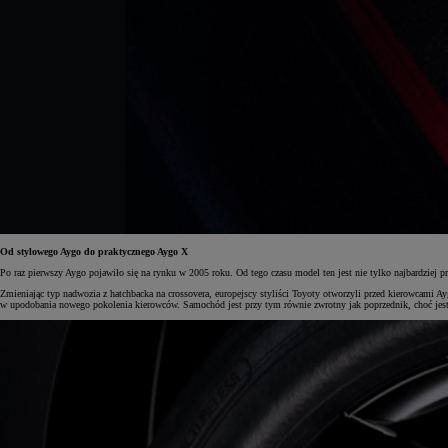
Od stylowego Aygo do praktycznego Aygo X
Po raz pierwszy Aygo pojawiło się na rynku w 2005 roku. Od tego czasu model ten jest nie tylko najbardzie
Zmieniając typ nadwozia z hatchbacka na crossovera, europejscy styliści Toyoty otworzyli przed kierowcami 
w upodobania nowego pokolenia kierowców. Samochód jest przy tym równie zwrotny jak poprzednik, choć jes