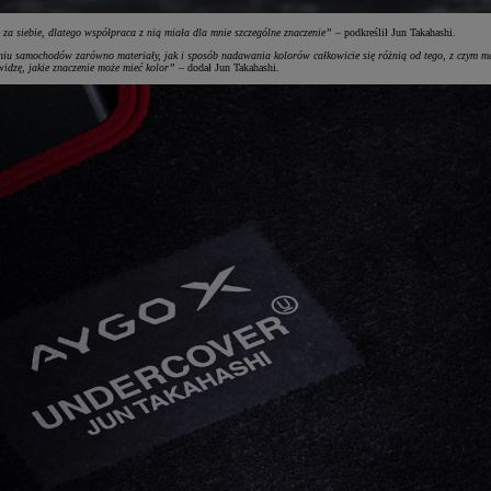
a siebie, dlatego współpraca z nią miała dla mnie szczególne znaczenie”
– podkreślił Jun Takahashi.
iu samochodów zarówno materiały, jak i sposób nadawania kolorów całkowicie się różnią od tego, z czym mam 
idzę, jakie znaczenie może mieć kolor”
– dodał Jun Takahashi.