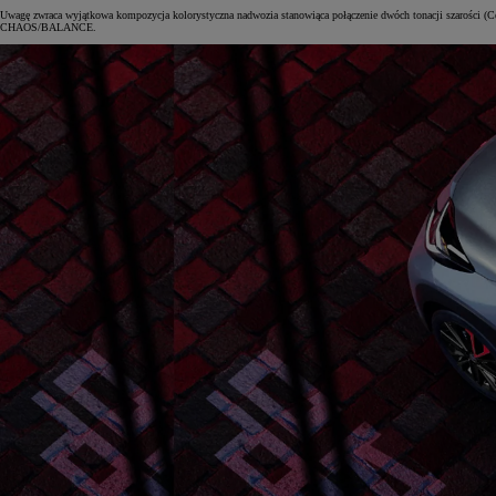
Uwagę zwraca wyjątkowa kompozycja kolorystyczna nadwozia stanowiąca połączenie dwóch tonacji szarości (Ce
CHAOS/BALANCE.