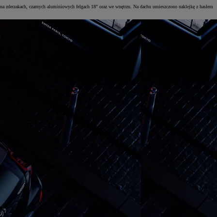
na zderzakach, czarnych aluminiowych felgach 18" oraz we wnętrzu. Na dachu umieszczono naklejkę z hasłem