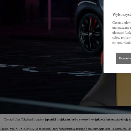
Wykorzystu
Chcemy ułatwi
umieszczane 
ulepszać funk
celów reklamo
ich ustawieni
Ustawie
Toyota i Jun Takahashi, znany japoński projektant mody, stworzyli wyjątkową limitowaną edy
Toyota Aygo X UNDERCOVER to pojazd, który odzwierciedla koncepcję projektowania Juna Takahashiego, któr