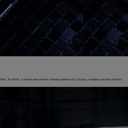
 To miasto, w którym rzeczywistość wirtualna przenika się z fizyczną, a elegancja paryskiej dzielnicy