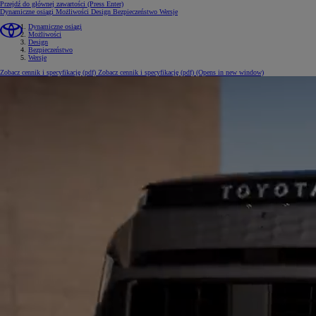
Przejdź do głównej zawartości
(Press Enter)
Dynamiczne osiągi
Możliwości
Design
Bezpieczeństwo
Wersje
Dynamiczne osiągi
Możliwości
Design
Bezpieczeństwo
Wersje
Zobacz cennik i specyfikację (pdf)
Zobacz cennik i specyfikację (pdf)
(Opens in new window)