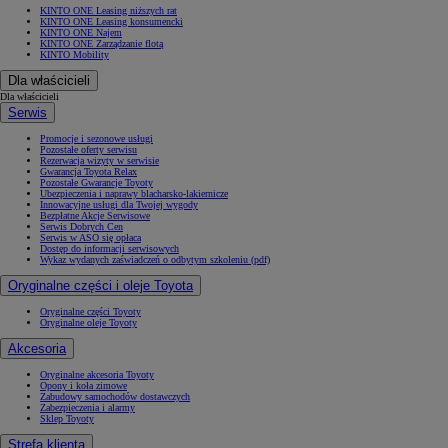
KINTO ONE Leasing niższych rat
KINTO ONE Leasing konsumencki
KINTO ONE Najem
KINTO ONE Zarządzanie flotą
KINTO Mobility
Dla właścicieli
Dla właścicieli
Serwis
Promocje i sezonowe usługi
Pozostałe oferty serwisu
Rezerwacja wizyty w serwisie
Gwarancja Toyota Relax
Pozostałe Gwarancje Toyoty
Ubezpieczenia i naprawy blacharsko-lakiernicze
Innowacyjne usługi dla Twojej wygody
Bezpłatne Akcje Serwisowe
Serwis Dobrych Cen
Serwis w ASO się opłaca
Dostęp do informacji serwisowych
Wykaz wydanych zaświadczeń o odbytym szkoleniu (pdf)
Oryginalne części i oleje Toyota
Oryginalne części Toyoty
Oryginalne oleje Toyoty
Akcesoria
Oryginalne akcesoria Toyoty
Opony i koła zimowe
Zabudowy samochodów dostawczych
Zabezpieczenia i alarmy
Sklep Toyoty
Strefa klienta