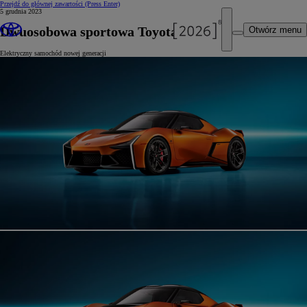
Przejdź do głównej zawartości
(Press Enter)
5 grudnia 2023
Dwuosobowa sportowa Toyota FT-Se
Otwórz menu
Elektryczny samochód nowej generacji