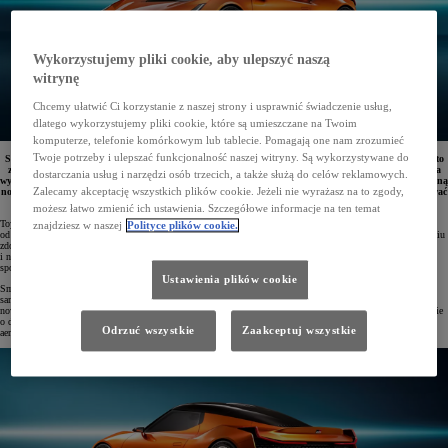
Wykorzystujemy pliki cookie, aby ulepszyć naszą
witrynę
Chcemy ułatwić Ci korzystanie z naszej strony i usprawnić świadczenie usług,
dlatego wykorzystujemy pliki cookie, które są umieszczane na Twoim
komputerze, telefonie komórkowym lub tablecie. Pomagają one nam zrozumieć
Twoje potrzeby i ulepszać funkcjonalność naszej witryny. Są wykorzystywane do
Sportowa Toyota FT-Se z bateryjnym napędem elektrycznym to nowy koncepcyjny model marki. Auto
zachwyca nisko osadzonym, szerokim nadwoziem i opływową sylwetką o dynamicznych liniach auta
dostarczania usług i narzędzi osób trzecich, a także służą do celów reklamowych.
wyczynowego. Zastosowana tu lekkie, sportowe komponenty układu jezdnego, a także baterię trakcyjną
Zalecamy akceptację wszystkich plików cookie. Jeżeli nie wyrażasz na to zgody,
nowej generacji. Zaawansowane technologie pozwalają spersonalizować właściwości jezdne i dostosować
je do stylu życia kierowcy.
możesz łatwo zmienić ich ustawienia. Szczegółowe informacje na ten temat
Toyota zaprezentowała swój nowy koncepcyjny pojazd z bateryjnym napędem elektrycznym – FT-Se (skrót
znajdziesz w naszej
Polityce plików cookie.
od „Future Toyota Sports electric”). Jest to dwuosobowy sportowy model, który powstał dzięki doświadczeniu
zdobywanemu na torach przez zespół TOYOTA GAZOO Racing. Charakteryzuje się świetnymi osiągami
i niezapomnianymi wrażeniami z jazdy – bez emisji spalin! Stanowi ucieleśnienie wizji samochodów
sportowych Toyoty neutralnych klimatycznie.
Ustawienia plików cookie
Smukłe, opływowe nadwozie Toyoty FT-Se o wysokości zaledwie 1220 mm przywodzi na myśl klasyczne
samochody sportowe, które współtworzyły legendę Toyoty. Znaczna szerokość auta –1895 mm – sprawia, że
nowy koncept jest mocno osadzony na drodze i przygotowany do szybkiego pokonywania zakrętów. Nadwozie
o długości 4380 mm zostało wpisane w kształt trapezu i dopracowane pod kątem właściwości
Odrzuć wszystkie
Zaakceptuj wszystkie
aerodynamicznych.