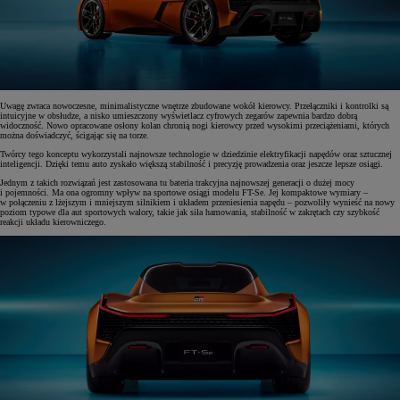
Uwagę zwraca nowoczesne, minimalistyczne wnętrze zbudowane wokół kierowcy. Przełączniki i kontrolki są
intuicyjne w obsłudze, a nisko umieszczony wyświetlacz cyfrowych zegarów zapewnia bardzo dobrą
widoczność. Nowo opracowane osłony kolan chronią nogi kierowcy przed wysokimi przeciążeniami, których
można doświadczyć, ścigając się na torze.
Twórcy tego konceptu wykorzystali najnowsze technologie w dziedzinie elektryfikacji napędów oraz sztucznej
inteligencji. Dzięki temu auto zyskało większą stabilność i precyzję prowadzenia oraz jeszcze lepsze osiągi.
Jednym z takich rozwiązań jest zastosowana tu bateria trakcyjna najnowszej generacji o dużej mocy
i pojemności. Ma ona ogromny wpływ na sportowe osiągi modelu FT-Se. Jej kompaktowe wymiary –
w połączeniu z lżejszym i mniejszym silnikiem i układem przeniesienia napędu – pozwoliły wynieść na nowy
poziom typowe dla aut sportowych walory, takie jak siła hamowania, stabilność w zakrętach czy szybkość
reakcji układu kierowniczego.