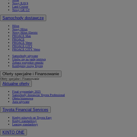
Nowy RAV4
Land Cruiser
Nowy GR GT
Samochody dostawcze
Hilux
Nowy Hilux
Nowy Hilux Electric
PROACE Max
PROACE
PROACE Verso
PROACE CITY
PROACE CITY Verso
Samochody używane
Umów się na jazdę testową
Zobacz wszystkie cenniki
Konfiguruj swoją Toyotę
Oferty specjalne i Finansowanie
Oferty specjalne i Finansowanie
Aktualne oferty
Finał wyprzedaży 2025
Samochody dostawcze Toyota Professional
Oferta biznesowa
Auta używane
Toyota Financial Services
Kredyt niższych rat Toyota Easy
Kredyt standardowy
Leasing standardowy
KINTO ONE