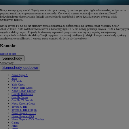
Nowy koncepcyjny model Toyoty został tak opracowany, by można go było ciągle udoskonalać, w tym m.in.
poprzez aktualizacje oprogramowania samochodu. Co więcej, system operacyjny auta daje możliwość
indywidualnego dostosowania funkcji samochodu do upodobań i stylu życia kierowcy, oferując wiele
wygodnych funkcji.
Nowa Toyota FT-Se po raz pierwszy została pokazana 26 października na targach Japan Mobility Show
2023 w Tokio. Auto zadebiutowało razem z koncepcyjnym SUV-em nowej generacji Toyota FT-3e z bateryjnym
napędem elektrycznym. Pojazdy te stanowią zapowiedź przyszłości motoryzacji opartej na najnowszych
rozwiązaniach w dziedzinie elektryfikacji napędów i sztucznej inteligencji, dzięki którym samochody zyskają
zupełnie nowe możliwości i wniosą nowe wartości do życia użytkowników.
Kontakt
Napisz do nas
Samochody
Samochody
Samochody osobowe
Nowe Aygo X
Yaris
GR Yaris
Yaris Cross
Nowy Yaris Cross
Nowy Urban Cruiser
Corolla Hatchback
Corolla Sedan
Corolla TS Kombi
Nowa Corolla Cross
Toyota C-HR
Toyota C-HR Plug-in
Nowa Toyota C-HR+
Nowa Toyota bZ4X
Nowa Toyota bZ4X Touring
Camry
Prius
Mirai