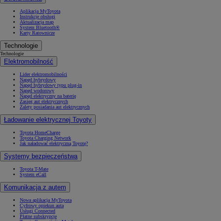
Aplikacja MyToyota
Instrukcje obsługi
Aktualizacja map
System Bluetooth®
Karty Ratownicze
Technologie
Technologie
Elektromobilność
Lider elektromobilności
Napęd hybrydowy
Napęd hybrydowy typu plug-in
Napęd wodorowy
Napęd elektryczny na baterię
Zasięg aut elektrycznych
Zalety posiadania aut elektrycznych
Ładowanie elektrycznej Toyoty
Toyota HomeCharge
Toyota Charging Network
Jak naładować elektryczną Toyotę?
Systemy bezpieczeństwa
Toyota T-Mate
System eCall
Komunikacja z autem
Nowa aplikacja MyToyota
Cyfrowy opiekun auta
Usługi Connected
Płatne subskrypcje