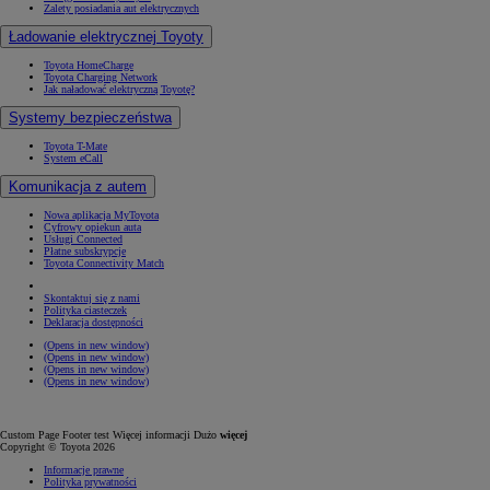
Zalety posiadania aut elektrycznych
Ładowanie elektrycznej Toyoty
Toyota HomeCharge
Toyota Charging Network
Jak naładować elektryczną Toyotę?
Systemy bezpieczeństwa
Toyota T-Mate
System eCall
Komunikacja z autem
Nowa aplikacja MyToyota
Cyfrowy opiekun auta
Usługi Connected
Płatne subskrypcje
Toyota Connectivity Match
Skontaktuj się z nami
Polityka ciasteczek
Deklaracja dostępności
(Opens in new window)
(Opens in new window)
(Opens in new window)
(Opens in new window)
Custom Page Footer test Więcej informacji Dużo
więcej
Copyright © Toyota 2026
Informacje prawne
Polityka prywatności