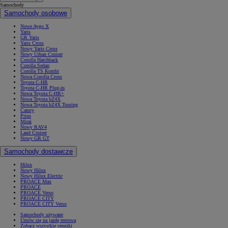
Samochody
Samochody osobowe
Nowe Aygo X
Yaris
GR Yaris
Yaris Cross
Nowy Yaris Cross
Nowy Urban Cruiser
Corolla Hatchback
Corolla Sedan
Corolla TS Kombi
Nowa Corolla Cross
Toyota C-HR
Toyota C-HR Plug-in
Nowa Toyota C-HR+
Nowa Toyota bZ4X
Nowa Toyota bZ4X Touring
Camry
Prius
Mirai
Nowy RAV4
Land Cruiser
Nowy GR GT
Samochody dostawcze
Hilux
Nowy Hilux
Nowy Hilux Electric
PROACE Max
PROACE
PROACE Verso
PROACE CITY
PROACE CITY Verso
Samochody używane
Umów się na jazdę testową
Zobacz wszystkie cenniki