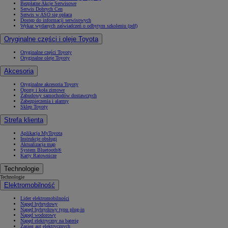
Bezpłatne Akcje Serwisowe
Serwis Dobrych Cen
Serwis w ASO się opłaca
Dostęp do informacji serwisowych
Wykaz wydanych zaświadczeń o odbytym szkoleniu (pdf)
Oryginalne części i oleje Toyota
Oryginalne części Toyoty
Oryginalne oleje Toyoty
Akcesoria
Oryginalne akcesoria Toyoty
Opony i koła zimowe
Zabudowy samochodów dostawczych
Zabezpieczenia i alarmy
Sklep Toyoty
Strefa klienta
Aplikacja MyToyota
Instrukcje obsługi
Aktualizacja map
System Bluetooth®
Karty Ratownicze
Technologie
Technologie
Elektromobilność
Lider elektromobilności
Napęd hybrydowy
Napęd hybrydowy typu plug-in
Napęd wodorowy
Napęd elektryczny na baterię
Zasięg aut elektrycznych