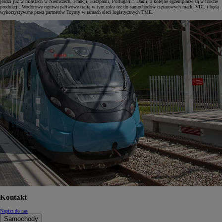
jeździ już w miastach w Niemczech, Francji, Hiszpanii, Portugalii i Danii, a kolejne egzemplarze są w trakcie
produkcji. Wodorowe ogniwa paliwowe trafią w tym roku też do samochodów ciężarowych marki VDL i będą
wykorzystywane przez partnerów Toyoty w ramach sieci logistycznych TME.
Kontakt
Napisz do nas
Samochody