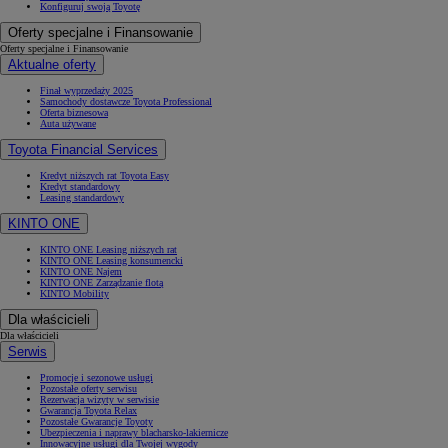
Konfiguruj swoją Toyotę
Oferty specjalne i Finansowanie
Oferty specjalne i Finansowanie
Aktualne oferty
Finał wyprzedaży 2025
Samochody dostawcze Toyota Professional
Oferta biznesowa
Auta używane
Toyota Financial Services
Kredyt niższych rat Toyota Easy
Kredyt standardowy
Leasing standardowy
KINTO ONE
KINTO ONE Leasing niższych rat
KINTO ONE Leasing konsumencki
KINTO ONE Najem
KINTO ONE Zarządzanie flotą
KINTO Mobility
Dla właścicieli
Dla właścicieli
Serwis
Promocje i sezonowe usługi
Pozostałe oferty serwisu
Rezerwacja wizyty w serwisie
Gwarancja Toyota Relax
Pozostałe Gwarancje Toyoty
Ubezpieczenia i naprawy blacharsko-lakiernicze
Innowacyjne usługi dla Twojej wygody