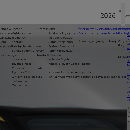
Praca w Toyocie
Strefa klienta
Świętujemy 35 lat Toyoty w Polsce
Toyota Central Europ
Zarządza
sing niższych rat
Dołącz do nas
Aplikacja MyToyota
Odkryj 35 wyjątkowych ofert
Skontaktuj się z nam
Komfort 
Ak
asing konsumencki
Kontakt
Instrukcje obsługi
pr
Umów się na jazdę testową
Zapytaj 
ajem
Kontakt
Aktualizacja map
Ce
floty
ządzanie flotą
Skontaktuj się z nami
System Bluetooth®
ws
y
Salony i serwisy Toyoty
Karty Ratownicze
mo
Technologie
Toyota Collection
Kalkulat
S
Innowacje
Kolekcje Toyoty
do
Toyota T-Mate
Kolekcje Toyoty Gazoo Racing
To
Motorsport
FAQ
Pr
System eCall
Najczęściej zadawane pytania
Of
Cyfrowy opiekun auta
Wykaz wydanych zaświadczeń o odbytym szkoleniu (pdf)
KI
Ładowanie
fi
Connected
S
u
in
w
U
si
ja
te