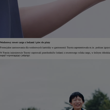
Od
105 300 zł
Corolla Hatchback
HYBRID
Wodorowy rower cargo z lodami i piec do pizzy
Potencjalne zastosowania dla wodorowych kartridży w gastronomii Toyota zaprezentowała m.in. podczas igrz
W Paryżu inżynierowie Toyoty częstowali przechodniów lodami z rowerowego wózka cargo, w którym chłodzia
napęd wspomagający jadącego.