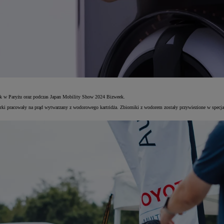
ysk w Paryżu oraz podczas Japan Mobility Show 2024 Bizweek.
rki pracowały na prąd wytwarzany z wodorowego kartridża. Zbiorniki z wodorem zostały przywiezione w spe