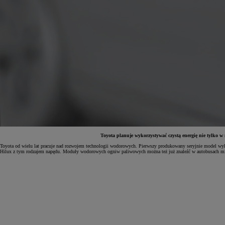
Toyota planuje wykorzystywać czystą energię nie tylko 
Toyota od wielu lat pracuje nad rozwojem technologii wodorowych. Pierwszy produkowany seryjnie model wyko
Hilux z tym rodzajem napędu. Moduły wodorowych ogniw paliwowych można też już znaleźć w autobusach miejsk
Od
81 900 zł
Yaris Cross
HYBRID