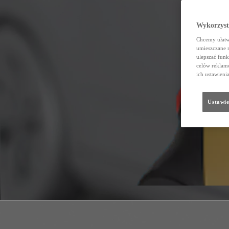
Wykorzystu
Chcemy ułatwi
umieszczane 
ulepszać funk
celów reklamo
ich ustawieni
Ustawie