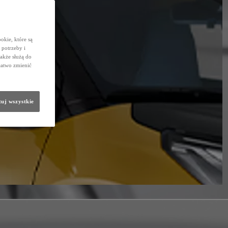
okie, które są
potrzeby i
także służą do
łatwo zmienić
uj wszystkie