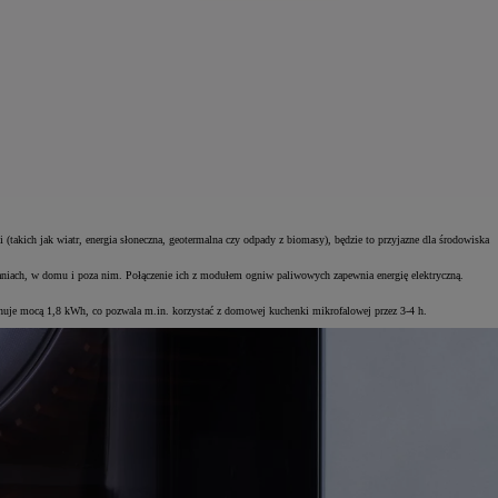
(takich jak wiatr, energia słoneczna, geotermalna czy odpady z biomasy), będzie to przyjazne dla środowiska
aniach, w domu i poza nim. Połączenie ich z modułem ogniw paliwowych zapewnia energię elektryczną.
nuje mocą 1,8 kWh, co pozwala m.in. korzystać z domowej kuchenki mikrofalowej przez 3-4 h.