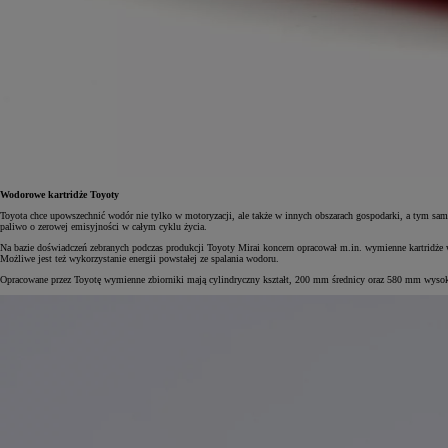
Wodorowe kartridże Toyoty
Toyota chce upowszechnić wodór nie tylko w motoryzacji, ale także w innych obszarach gospodarki, a tym samym
paliwo o zerowej emisyjności w całym cyklu życia.
Na bazie doświadczeń zebranych podczas produkcji Toyoty Mirai koncern opracował m.in. wymienne kartridże
Możliwe jest też wykorzystanie energii powstałej ze spalania wodoru.
Opracowane przez Toyotę wymienne zbiorniki mają cylindryczny kształt, 200 mm średnicy oraz 580 mm wysokoś