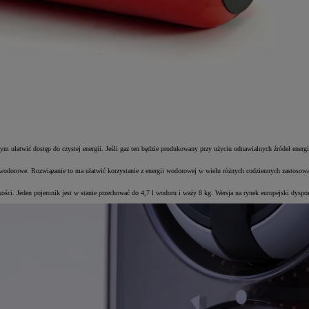
 ułatwić dostęp do czystej energii. Jeśli gaz ten będzie produkowany przy użyciu odnawialnych źródeł energii 
 wodorowe. Rozwiązanie to ma ułatwić korzystanie z energii wodorowej w wielu różnych codziennych zastosow
ci. Jeden pojemnik jest w stanie przechować do 4,7 l wodoru i waży 8 kg. Wersja na rynek europejski dyspo