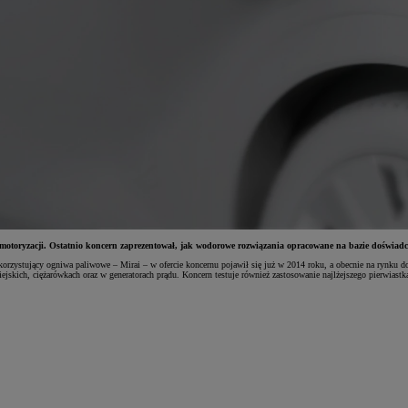
w motoryzacji. Ostatnio koncern zaprezentował, jak wodorowe rozwiązania opracowane na bazie doświa
rzystujący ogniwa paliwowe – Mirai – w ofercie koncernu pojawił się już w 2014 roku, a obecnie na rynku do
ich, ciężarówkach oraz w generatorach prądu. Koncern testuje również zastosowanie najlżejszego pierwiastka