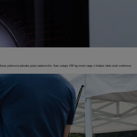
cjalnym pokrowcu-plecaku przez naukowców. Sam ważący 200 kg rower cargo z lodami także miał wodorowy