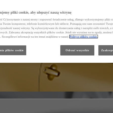
jemy pliki cookie, aby ulepszyć naszą witrynę
ć Ci korzystanie z naszej strony i usprawnić świadczenie usług, dlatego wykorzystujemy pliki co
na Twoim komputerze, telefonie komórkowym lub tablecie. Pomagają one nam zrozumieć Twoje 
cjonalność naszej witryny. Są wykorzystywane do dostarczania usług i narzędzi osób trzecich, a 
wych. Zalecamy akceptację wszystkich plików cookie. Jeżeli nie wyrażasz na to zgody, możesz 
a. Szczegółowe informacje na ten temat znajdziesz w naszej
Polityce plików cookie.
nia plików cookie
Odrzuć wszystkie
Zaakcept