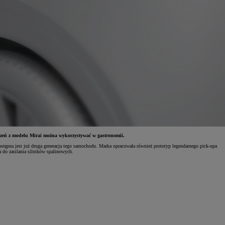
dczeń z modelu Mirai można wykorzystywać w gastronomii.
stępna jest już druga generacja tego samochodu. Marka opracowała również prototyp legendarnego pick-upa
 do zasilania silników spalinowych.