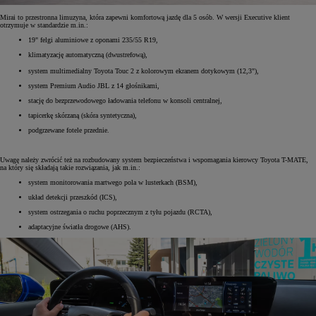
Mirai to przestronna limuzyna, która zapewni komfortową jazdę dla 5 osób. W wersji Executive klient
otrzymuje w standardzie m.in.:
19" felgi aluminiowe z oponami 235/55 R19,
klimatyzację automatyczną (dwustrefową),
system multimedialny Toyota Touc
2 z kolorowym ekranem dotykowym (12,3"),
system Premium Audio JBL z 14 głośnikami,
stację do bezprzewodowego ładowania telefonu w konsoli centralnej,
tapicerkę skórzaną (skóra syntetyczna),
podgrzewane fotele przednie.
Uwagę należy zwrócić też na rozbudowany system bezpieczeństwa i wspomagania kierowcy Toyota T-MATE,
na który się składają takie rozwiązania, jak m.in.:
system monitorowania martwego pola w lusterkach (BSM),
układ detekcji przeszkód (ICS),
system ostrzegania o ruchu poprzecznym z tyłu pojazdu (RCTA),
adaptacyjne światła drogowe (AHS).