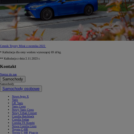
Cennik Toyoty Mirai z rocznika 2022
* Kalkulacja dla ceny wodoru wynoszącej 69 zł/kg.
** Kalkulacja z dnia 2.11.2023 r.
Kontakt
Napisz do nas
Samochody
Samochody
Samochody osobowe
Nowe Aygo X
Yaris
GR Yaris
Yaris Cross
Nowy Yaris Cross
Nowy Urban Cruiser
Corolla Hatchback
Corolla Sedan
Corolla TS Kombi
Nowa Corolla Cross
Toyota C-HR
Toyota C-HR Plug-in