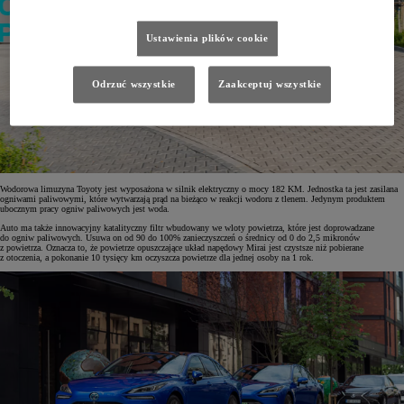
Ustawienia plików cookie
Odrzuć wszystkie
Zaakceptuj wszystkie
Wodorowa limuzyna Toyoty jest wyposażona w silnik elektryczny o mocy 182 KM. Jednostka ta jest zasilana
ogniwami paliwowymi, które wytwarzają prąd na bieżąco w reakcji wodoru z tlenem. Jedynym produktem
ubocznym pracy ogniw paliwowych jest woda.
Auto ma także innowacyjny katalityczny filtr wbudowany we wloty powietrza, które jest doprowadzane
do ogniw paliwowych. Usuwa on od 90 do 100% zanieczyszczeń o średnicy od 0 do 2,5 mikronów
z powietrza. Oznacza to, że powietrze opuszczające układ napędowy Mirai jest czystsze niż pobierane
z otoczenia, a pokonanie 10 tysięcy km oczyszcza powietrze dla jednej osoby na 1 rok.