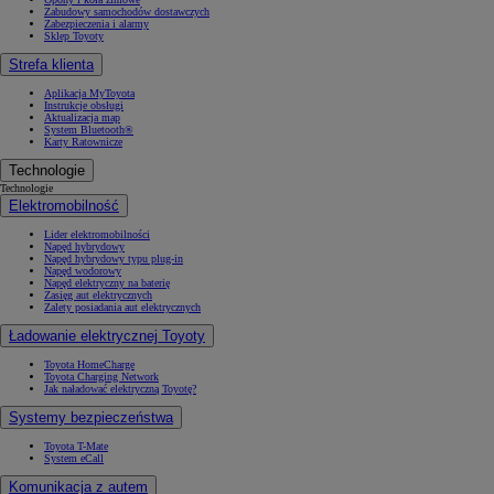
Zabudowy samochodów dostawczych
Zabezpieczenia i alarmy
Sklep Toyoty
Strefa klienta
Aplikacja MyToyota
Instrukcje obsługi
Aktualizacja map
System Bluetooth®
Karty Ratownicze
Technologie
Technologie
Elektromobilność
Lider elektromobilności
Napęd hybrydowy
Napęd hybrydowy typu plug-in
Napęd wodorowy
Napęd elektryczny na baterię
Zasięg aut elektrycznych
Zalety posiadania aut elektrycznych
Ładowanie elektrycznej Toyoty
Toyota HomeCharge
Toyota Charging Network
Jak naładować elektryczną Toyotę?
Systemy bezpieczeństwa
Toyota T-Mate
System eCall
Komunikacja z autem