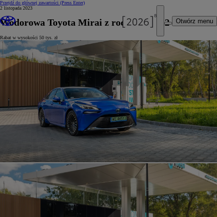
Przejdź do głównej zawartości
(Press Enter)
2 listopada 2023
Wodorowa Toyota Mirai z rocznika 2022
Otwórz menu
Rabat w wysokości 50 tys. zł