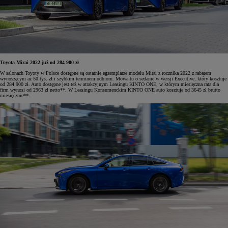
Toyota Mirai 2022 już od 284 900 zł
W salonach Toyoty w Polsce dostępne są ostatnie egzemplarze modelu Mirai z rocznika 2022 z rabatem
wynoszącym aż 50 tys. zł i szybkim terminem odbioru. Mowa tu o sedanie w wersji Executive, który kosztuje
od 284 900 zł. Auto dostępne jest też w atrakcyjnym Leasingu KINTO ONE, w którym miesięczna rata dla
firm wynosi od 2963 zł netto**. W Leasingu Konsumenckim KINTO ONE auto kosztuje od 3645 zł brutto
miesięcznie**.