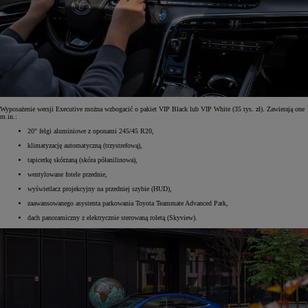
Wyposażenie wersji Executive można wzbogacić o pakiet VIP Black lub VIP White (35 tys. zł). Zawierają one
m.in.:
20" felgi aluminiowe z oponami 245/45 R20,
klimatyzację automatyczną (trzystrefową),
tapicerkę skórzaną (skóra półanilinowa),
wentylowane fotele przednie,
wyświetlacz projekcyjny na przedniej szybie (HUD),
zaawansowanego asystenta parkowania Toyota Teammate Advanced Park,
dach panoramiczny z elektrycznie sterowaną roletą (Skyview).