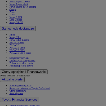
Nowa Toyota C-HR+
Nowa Toyota bZ4X
Nowa Toyota bZ4X Touring
Camry
Prius
Mirai
Nowy RAV4
Land Cruiser
Nowy GR GT
Samochody dostawcze
Hilux
Nowy Hilux
Nowy Hilux Electric
PROACE Max
PROACE
PROACE Verso
PROACE CITY
PROACE CITY Verso
Samochody używane
Umów się na jazdę testową
Zobacz wszystkie cenniki
Konfiguruj swoją Toyotę
Oferty specjalne i Finansowanie
Oferty specjalne i Finansowanie
Aktualne oferty
Finał wyprzedaży 2025
Samochody dostawcze Toyota Professional
Oferta biznesowa
Auta używane
Toyota Financial Services
Kredyt niższych rat Toyota Easy