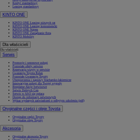
Kredyt standardowy
Leasing standardowy
KINTO ONE
KINTO ONE Leasing niższych rat
KINTO ONE Leasing konsumencki
KINTO ONE Najem
KINTO ONE Zarządzanie flotą
KINTO Mobility
Dla właścicieli
Dla właścicieli
Serwis
Promocje i sezonowe usługi
Pozostałe oferty serwisu
Rezerwacja wizyty w serwisie
Gwarancja Toyota Relax
Pozostałe Gwarancje Toyoty
Ubezpieczenia i naprawy blacharsko-lakiernicze
Innowacyjne usługi dla Twojej wygody
Bezpłatne Akcje Serwisowe
Serwis Dobrych Cen
Serwis w ASO się opłaca
Dostęp do informacji serwisowych
Wykaz wydanych zaświadczeń o odbytym szkoleniu (pdf)
Oryginalne części i oleje Toyota
Oryginalne części Toyoty
Oryginalne oleje Toyoty
Akcesoria
Oryginalne akcesoria Toyoty
Opony i koła zimowe