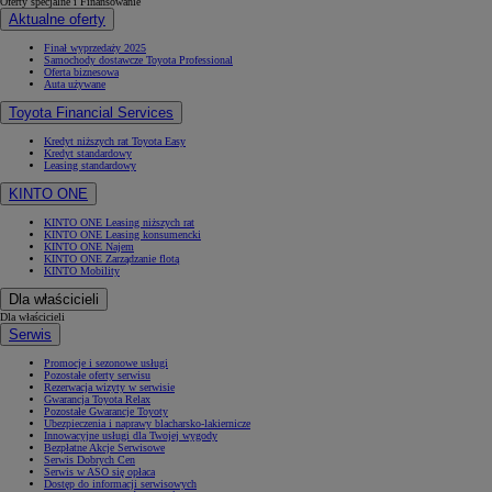
Oferty specjalne i Finansowanie
Aktualne oferty
Finał wyprzedaży 2025
Samochody dostawcze Toyota Professional
Oferta biznesowa
Auta używane
Toyota Financial Services
Kredyt niższych rat Toyota Easy
Kredyt standardowy
Leasing standardowy
KINTO ONE
KINTO ONE Leasing niższych rat
KINTO ONE Leasing konsumencki
KINTO ONE Najem
KINTO ONE Zarządzanie flotą
KINTO Mobility
Dla właścicieli
Dla właścicieli
Serwis
Promocje i sezonowe usługi
Pozostałe oferty serwisu
Rezerwacja wizyty w serwisie
Gwarancja Toyota Relax
Pozostałe Gwarancje Toyoty
Ubezpieczenia i naprawy blacharsko-lakiernicze
Innowacyjne usługi dla Twojej wygody
Bezpłatne Akcje Serwisowe
Serwis Dobrych Cen
Serwis w ASO się opłaca
Dostęp do informacji serwisowych