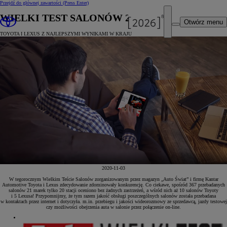
Przejdź do głównej zawartości
(Press Enter)
WIELKI TEST SALONÓW 2020
Otwórz menu
TOYOTA I LEXUS Z NAJLEPSZYMI WYNIKAMI W KRAJU
2020-11-03
W tegorocznym Wielkim Teście Salonów zorganizowanym przez magazyn „Auto Świat” i firmę Kantar
Automotive Toyota i Lexus zdecydowanie zdominowały konkurencję. Co ciekawe, spośród 367 przebadanych
salonów 21 marek tylko 20 stacji oceniono bez żadnych zastrzeżeń, a wśród nich aż 10 salonów Toyoty
i 5 Lexusa! Przypomnijmy, że tym razem jakość obsługi poszczególnych salonów została przebadana
w kontaktach przez internet i dotyczyła. m.in. przebiegu i jakości wideorozmowy ze sprzedawcą, jazdy testowej
czy możliwości obejrzenia auta w salonie przez połączenie on-line.