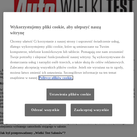
Wykorzystujemy pliki cookie, aby ulepszyć naszą
witrynę
Chcemy ułatwić Ci korzystanie z naszej strony i usprawnić świadczenie usług,
dlatego wykorzystujemy pliki cookie, które są umieszczane na Twoim
komputerze, telefonie komórkowym lub tablecie. Pomagają one nam zrozumieć
Twoje potrzeby i ulepszać funkcjonalność naszej witryny. Są wykorzystywane do
dostarczania usług i narzędzi osób trzecich, a także służą do celów reklamowych.
Zalecamy akceptację wszystkich plików cookie. Jeżeli nie wyrażasz na to zgody,
„Mamy ogromną przyjemność wręczyć nagrody za zwycięstwo w tegorocznej edycji Wielkiego Testu Salonów
możesz łatwo zmienić ich ustawienia. Szczegółowe informacje na ten temat
Auto Świata i firmy Kantar za pierwsze miejsce dla Lexusa i dla Toyota Motor Poland. Obie marki mają
najlepszą sieć dealerską w Polsce”.
znajdziesz w naszej
Polityce plików cookie.
Kto brał udział w konkursie „Wielki Test Salonów”?
W konkursie oceniono także poszczególne stacje dealerskie. Tytuł wzorowego salonu otrzymało 20 z nich, zaś
108 pozostałych określono jako bardzo dobre. Wśród 20 salonów ocenionych wzorowo aż 10 to stacje Toyoty,
Ustawienia plików cookie
a kolejne 5 – Lexusa. Tak wysoka ocena wyróżnionych stacji dilerskich była wynikiem nie tylko zapewnienia
potencjalnym klientom komfortowego kontaktu on-line i prezentacji wybranego samochodu, lecz także
propozycji dodatkowego bonusu. 7 salonów Toyoty i 4 Lexusa znalazło się wśród stacji ocenionych jako
bardzo dobre.
Odrzuć wszystkie
Zaakceptuj wszystkie
Specyficzna sytuacja na rynku spowodowana pandemią zmusiła audytorów, czyli tak zwanych tajemniczych
klientów, aby w tym roku badali oni jakość obsługi w kontaktach z salonami przez internet. Co warte
podkreślenia, Toyota i Lexus jako pierwsze marki na rynku wprowadziły Internetowy Salon sprzedaży, czyli
zintegrowany system internetowej obsługi klienta z bezpieczną wideorozmową i możliwością zdalnego
obejrzenia wybranego samochodu stojącego w salonie.
Jak był przeprowadzony „Wielki Test Salonów”?