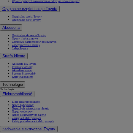
Wykaz wydanych zaświadczeń o odbytym szkoleniu (pdf)
Oryginalne części i oleje Toyota
Oryginalne części Toyoty
Oryginalne oleje Toyoty
Akcesoria
Oryginalne akcesoria Toyoty
Opony i koła zimowe
Zabudowy samochodów dostawczych
Zabezpieczenia i alarmy
Sklep Toyoty
Strefa klienta
Aplikacja MyToyota
Instrukcje obsługi
Aktualizacja map
System Bluetooth®
Karty Ratownicze
Technologie
Technologie
Elektromobilność
Lider elektromobilności
Napęd hybrydowy
Napęd hybrydowy typu plug-in
Napęd wodorowy
Napęd elektryczny na baterię
Zasięg aut elektrycznych
Zalety posiadania aut elektrycznych
Ładowanie elektrycznej Toyoty