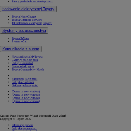
Zalety posiadania aut elektrycznych
Ładowanie elektrycznej Toyoty
Toyota HomeCharge
Toyota Charging Network
Jak naładować elektryczną Toyotę?
Systemy bezpieczeństwa
Toyota T-Mate
System eCall
Komunikacja z autem
Nowa aplikacja MyToyota
Cyfrowy opiekun auta
Usługi Connected
Płatne subskrypcje
Toyota Connectivity Match
Skontaktuj się z nami
Polityka ciasteczek
Deklaracja dostępności
(Opens in new window)
(Opens in new window)
(Opens in new window)
(Opens in new window)
Custom Page Footer test Więcej informacji Dużo
więcej
Copyright © Toyota 2026
Informacje prawne
Polityka prywatności