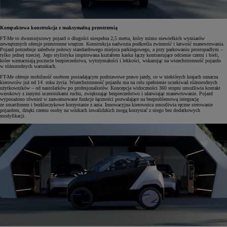
Kompaktowa konstrukcja z maksymalną przestrzenią
FT-Me to dwumiejscowy pojazd o długości niespełna 2,5 metra, który mimo niewielkich wymiarów
zewnętrznych oferuje przestronne wnętrze. Konstrukcja nadwozia podkreśla zwinność i łatwość manewrowania.
Pojazd potrzebuje zaledwie połowy standardowego miejsca parkingowego, a przy parkowaniu prostopadłym –
tylko jednej trzeciej. Jego stylistyka inspirowana kształtem kasku łączy kontrastujące odcienie czerni i bieli,
które wzmacniają poczucie bezpieczeństwa, wytrzymałości i lekkości, wskazując na wszechstronność pojazdu
w różnorodnych warunkach.
FT-Me oferuje mobilność osobom posiadającym podstawowe prawo jazdy, co w niektórych krajach oznacza
kierowców już od 14. roku życia. Wszechstronność pojazdu ma na celu spełnienie oczekiwań różnorodnych
użytkowników – od nastolatków po profesjonalistów. Koncepcja widoczności 360 stopni umożliwia kontakt
wzrokowy z innymi uczestnikami ruchu, zwiększając bezpieczeństwo i ułatwiając manewrowanie. Pojazd
wyposażono również w zaawansowane funkcje łączności pozwalające na bezproblemową integrację
ze smartfonem i bezkluczykowe korzystanie z auta. Innowacyjna kierownica umożliwia ręczne sterowanie
pojazdem, dzięki czemu osoby na wózkach inwalidzkich mogą korzystać z niego bez dodatkowych
modyfikacji.