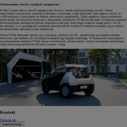
Zrównoważony rozwój i wydajność energetyczna
FT-Me Concept stanowi dowód zaangażowania Toyoty w zasady zrównoważonego rozwoju. Pojazd
maksymalnie wykorzystuje materiały pochodzące z recyklingu, a jego planowany ślad węglowy ma być aż
o 90% mniejszy w porównaniu do obecnie oferowanych samochodów. Układ napędowy zużywa trzykrotnie
mniej energii niż samochód elektryczny z dużą baterią. Dodatkowo FT-Me posiada dach z wydajnymi panelami
fotowoltaicznymi zasilającymi główny akumulator trakcyjny, które mogą zwiększyć zasięg nawet o 20–30
km dziennie, co w sprzyjających warunkach atmosferycznych umożliwia codzienne poruszanie się po mieście
bez konieczności ładowania z sieci elektrycznej.
Toyota FT-Me doskonale wpisuje się w koncepcję „Mobility for All”, umożliwiając prowadzenie młodym
kierowcom oraz każdemu, kto potrzebuje kompaktowego pojazdu miejskiego. W dynamicznie zmieniających
się przestrzeniach miejskich FT-Me oferuje wszechstronne, zrównoważone i stylowe rozwiązanie przybliżające
wizję inkluzywnej mobilności dla ludzi, towarów i usług.
Kontakt
Napisz do nas
Samochody