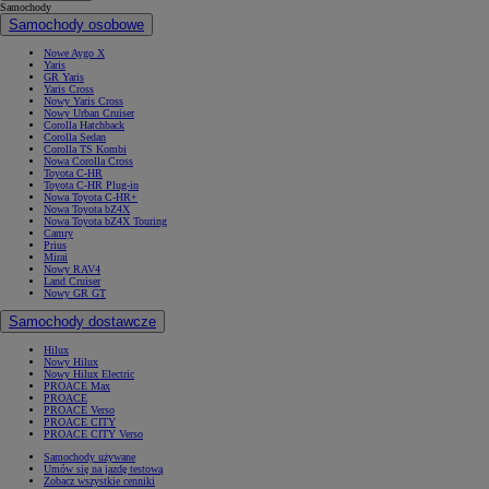
Samochody
Samochody osobowe
Nowe Aygo X
Yaris
GR Yaris
Yaris Cross
Nowy Yaris Cross
Nowy Urban Cruiser
Corolla Hatchback
Corolla Sedan
Corolla TS Kombi
Nowa Corolla Cross
Toyota C-HR
Toyota C-HR Plug-in
Nowa Toyota C-HR+
Nowa Toyota bZ4X
Nowa Toyota bZ4X Touring
Camry
Prius
Mirai
Nowy RAV4
Land Cruiser
Nowy GR GT
Samochody dostawcze
Hilux
Nowy Hilux
Nowy Hilux Electric
PROACE Max
PROACE
PROACE Verso
PROACE CITY
PROACE CITY Verso
Samochody używane
Umów się na jazdę testową
Zobacz wszystkie cenniki