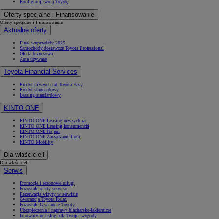
Konfiguruj swoją Toyotę
Oferty specjalne i Finansowanie
Oferty specjalne i Finansowanie
Aktualne oferty
Finał wyprzedaży 2025
Samochody dostawcze Toyota Professional
Oferta biznesowa
Auta używane
Toyota Financial Services
Kredyt niższych rat Toyota Easy
Kredyt standardowy
Leasing standardowy
KINTO ONE
KINTO ONE Leasing niższych rat
KINTO ONE Leasing konsumencki
KINTO ONE Najem
KINTO ONE Zarządzanie flotą
KINTO Mobility
Dla właścicieli
Dla właścicieli
Serwis
Promocje i sezonowe usługi
Pozostałe oferty serwisu
Rezerwacja wizyty w serwisie
Gwarancja Toyota Relax
Pozostałe Gwarancje Toyoty
Ubezpieczenia i naprawy blacharsko-lakiernicze
Innowacyjne usługi dla Twojej wygody