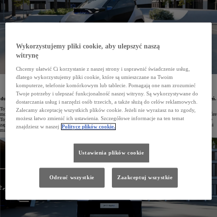
Wykorzystujemy pliki cookie, aby ulepszyć naszą
witrynę
Chcemy ułatwić Ci korzystanie z naszej strony i usprawnić świadczenie usług,
dlatego wykorzystujemy pliki cookie, które są umieszczane na Twoim
Kompaktowy pojazd elektryczny Toyota FT-Me Concept został stworzony z myślą o miejskiej
komputerze, telefonie komórkowym lub tablecie. Pomagają one nam zrozumieć
mobilności i doskonale odpowiada na oczekiwania różnych użytkowników. Prototyp posiada dach
z panelami fotowoltaicznymi i wyróżnia się atrakcyjnym wyglądem w duchu stylistycznej prostoty,
Twoje potrzeby i ulepszać funkcjonalność naszej witryny. Są wykorzystywane do
dużymi możliwościami przystosowania do własnych potrzeb oraz wysoką funkcjonalnością na co dzień.
dostarczania usług i narzędzi osób trzecich, a także służą do celów reklamowych.
Toyota Motor Europe zaprezentowała prototyp FT-Me Concept – innowacyjne spojrzenie na zelektryfikowaną
Zalecamy akceptację wszystkich plików cookie. Jeżeli nie wyrażasz na to zgody,
mobilność miejską łączące jakość premium z dostępnością cenową. Projekt czerpie inspirację z rozwiązań, które
możesz łatwo zmienić ich ustawienia. Szczegółowe informacje na ten temat
Toyota wdrożyła podczas igrzysk olimpijskich i paraolimpijskich w Tokio (2021) oraz Paryżu (2024). FT-Me
zaprojektowano z myślą o nowych potrzebach mieszkańców miast oraz wyzwaniach współczesnych przestrzeni
znajdziesz w naszej
Polityce plików cookie.
miejskich.
Ustawienia plików cookie
Odrzuć wszystkie
Zaakceptuj wszystkie