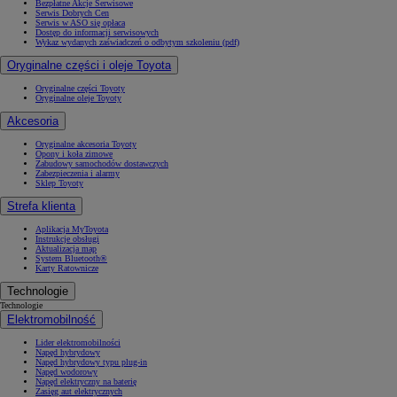
Bezpłatne Akcje Serwisowe
Serwis Dobrych Cen
Serwis w ASO się opłaca
Dostęp do informacji serwisowych
Wykaz wydanych zaświadczeń o odbytym szkoleniu (pdf)
Oryginalne części i oleje Toyota
Oryginalne części Toyoty
Oryginalne oleje Toyoty
Akcesoria
Oryginalne akcesoria Toyoty
Opony i koła zimowe
Zabudowy samochodów dostawczych
Zabezpieczenia i alarmy
Sklep Toyoty
Strefa klienta
Aplikacja MyToyota
Instrukcje obsługi
Aktualizacja map
System Bluetooth®
Karty Ratownicze
Technologie
Technologie
Elektromobilność
Lider elektromobilności
Napęd hybrydowy
Napęd hybrydowy typu plug-in
Napęd wodorowy
Napęd elektryczny na baterię
Zasięg aut elektrycznych