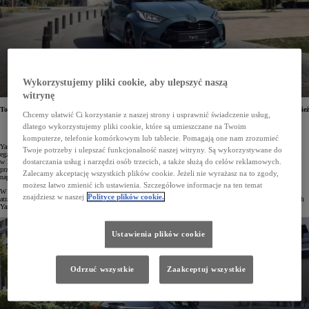
Wykorzystujemy pliki cookie, aby ulepszyć naszą
witrynę
Toyota Yarisa z roku modelowego 2025 zyskała zupełnie nowy lakier Forest Green. Odświeżono również
Chcemy ułatwić Ci korzystanie z naszej strony i usprawnić świadczenie usług,
topową odmianę – GR SPORT. Wersja ta wyróżnia się teraz nowymi akcentami stylistycznym
i zarezerwowanym dla niej kolorem nadwozia Storm Grey. Produkcja auta rozpoczęła się w lutym
dlatego wykorzystujemy pliki cookie, które są umieszczane na Twoim
2025 roku.
komputerze, telefonie komórkowym lub tablecie. Pomagają one nam zrozumieć
Yaris to światowy bestseller marki Toyota. Od 1999 roku klienci na całym świecie kupili ponad 10 mln
Twoje potrzeby i ulepszać funkcjonalność naszej witryny. Są wykorzystywane do
egzemplarzy, z czego 5 mln aut trafiło do europejskich kierowców. Obecna, 4. generacja Yarisa zadebiutowała
dostarczania usług i narzędzi osób trzecich, a także służą do celów reklamowych.
w 2020 roku i była pierwszym autem na platformie GA-B. Samochód ten zdobył wiele prestiżowych nagród
przyznawanych za dobre właściwości jezdne, wysoki poziom bezpieczeństwa, atrakcyjną stylistykę, wydajne
Zalecamy akceptację wszystkich plików cookie. Jeżeli nie wyrażasz na to zgody,
napędy hybrydowe, niezawodność i innowacyjne rozwiązania.
możesz łatwo zmienić ich ustawienia. Szczegółowe informacje na ten temat
W 2025 roku Toyota odświeżyła gamę Yarisa. Auto zyskało szerszą paletę lakierów, a także jeszcze
znajdziesz w naszej
Polityce plików cookie.
atrakcyjniejszą topową odmianę GR SPORT. W salonach można już składać zamówienia, a produkcja nowych
Yarisów ruszyła w lutym.
Ustawienia plików cookie
Odrzuć wszystkie
Zaakceptuj wszystkie