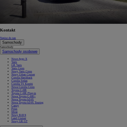
Kontakt
Napisz do nas
Samochody
Samochody
Samochody osobowe
Nowe Aygo X
Yaris
GR Yaris
Yaris Cross
Nowy Yaris Cross
Nowy Urban Cruiser
Corolla Hatchback
Corolla Sedan
Corolla TS Kombi
Nowa Corolla Cross
Toyota C-HR
Toyota C-HR Plug-in
Nowa Toyota C-HR+
Nowa Toyota bZ4X
Nowa Toyota bZ4X Touring
Camry
Prius
Mirai
Nowy RAV4
Land Cruiser
Nowy GR GT