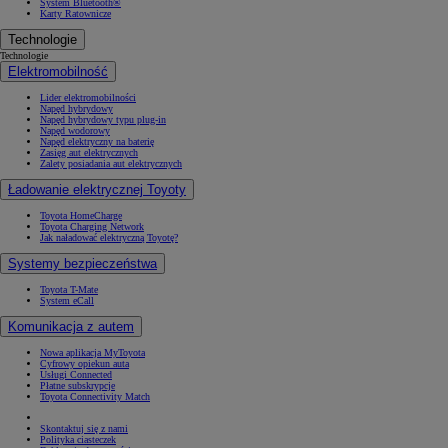
System Bluetooth®
Karty Ratownicze
Technologie
Technologie
Elektromobilność
Lider elektromobilności
Napęd hybrydowy
Napęd hybrydowy typu plug-in
Napęd wodorowy
Napęd elektryczny na baterię
Zasięg aut elektrycznych
Zalety posiadania aut elektrycznych
Ładowanie elektrycznej Toyoty
Toyota HomeCharge
Toyota Charging Network
Jak naładować elektryczną Toyotę?
Systemy bezpieczeństwa
Toyota T-Mate
System eCall
Komunikacja z autem
Nowa aplikacja MyToyota
Cyfrowy opiekun auta
Usługi Connected
Płatne subskrypcje
Toyota Connectivity Match
Skontaktuj się z nami
Polityka ciasteczek