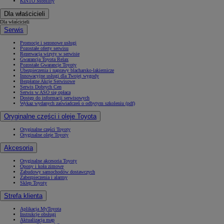
KINTO Mobility
Dla właścicieli
Dla właścicieli
Serwis
Promocje i sezonowe usługi
Pozostałe oferty serwisu
Rezerwacja wizyty w serwisie
Gwarancja Toyota Relax
Pozostałe Gwarancje Toyoty
Ubezpieczenia i naprawy blacharsko-lakiernicze
Innowacyjne usługi dla Twojej wygody
Bezpłatne Akcje Serwisowe
Serwis Dobrych Cen
Serwis w ASO się opłaca
Dostęp do informacji serwisowych
Wykaz wydanych zaświadczeń o odbytym szkoleniu (pdf)
Oryginalne części i oleje Toyota
Oryginalne części Toyoty
Oryginalne oleje Toyoty
Akcesoria
Oryginalne akcesoria Toyoty
Opony i koła zimowe
Zabudowy samochodów dostawczych
Zabezpieczenia i alarmy
Sklep Toyoty
Strefa klienta
Aplikacja MyToyota
Instrukcje obsługi
Aktualizacja map