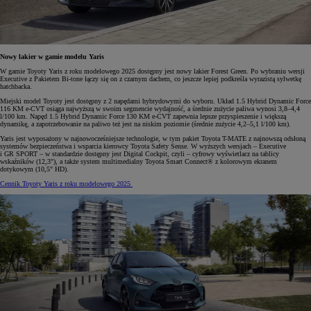
Nowy lakier w gamie modelu Yaris
W gamie Toyoty Yaris z roku modelowego 2025 dostępny jest nowy lakier Forest Green. Po wybraniu wersji
Executive z Pakietem Bi-tone łączy się on z czarnym dachem, co jeszcze lepiej podkreśla wyrazistą sylwetkę
hatchbacka.
Miejski model Toyoty jest dostępny z 2 napędami hybrydowymi do wyboru. Układ 1.5 Hybrid Dynamic Force
116 KM e-CVT osiąga najwyższą w swoim segmencie wydajność, a średnie zużycie paliwa wynosi 3,8–4,4
l/100 km. Napęd 1.5 Hybrid Dynamic Force 130 KM e-CVT zapewnia lepsze przyspieszenie i większą
dynamikę, a zapotrzebowanie na paliwo też jest na niskim poziomie (średnie zużycie 4,2–5,1 l/100 km).
Yaris jest wyposażony w najnowocześniejsze technologie, w tym pakiet Toyota T-MATE z najnowszą odsłoną
systemów bezpieczeństwa i wsparcia kierowcy Toyota Safety Sense. W wyższych wersjach – Executive
i GR SPORT – w standardzie dostępny jest Digital Cockpit, czyli – cyfrowy wyświetlacz na tablicy
wskaźników (12,3"), a także system multimedialny Toyota Smart Connect® z kolorowym ekranem
dotykowym (10,5" HD).
Cennik Toyoty Yaris z roku modelowego 2025