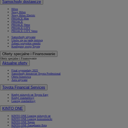
Samochody dostawcze
Hilux
Nowy Hilux
Nowy Hilux Electric
PROACE Max
PROACE
PROACE Verso
PROACE CITY
PROACE CITY Verso
Samochody używane
Umów się na jazdę testową
Zobacz wszystkie cenniki
Konfiguruj swoją Toyotę
Oferty specjalne i Finansowanie
Oferty specjalne i Finansowanie
Aktualne oferty
Finał wyprzedaży 2025
Samochody dostawcze Toyota Professional
Oferta biznesowa
Auta używane
Toyota Financial Services
Kredyt niższych rat Toyota Easy
Kredyt standardowy
Leasing standardowy
KINTO ONE
KINTO ONE Leasing niższych rat
KINTO ONE Leasing konsumencki
KINTO ONE Najem
KINTO ONE Zarządzanie flotą