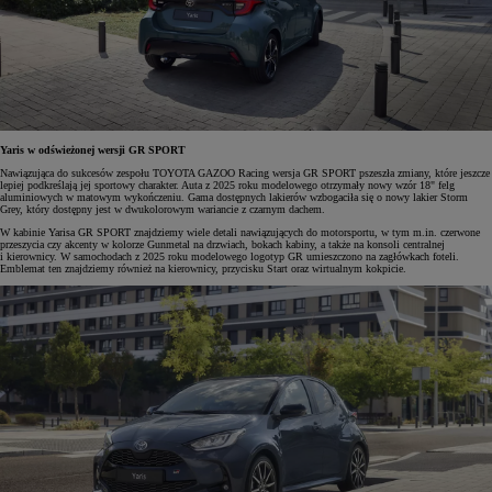
Yaris w odświeżonej wersji GR SPORT
Nawiązująca do sukcesów zespołu TOYOTA GAZOO Racing wersja GR SPORT pszeszła zmiany, które jeszcze
lepiej podkreślają jej sportowy charakter. Auta z 2025 roku modelowego otrzymały nowy wzór 18" felg
aluminiowych w matowym wykończeniu. Gama dostępnych lakierów wzbogaciła się o nowy lakier Storm
Grey, który dostępny jest w dwukolorowym wariancie z czarnym dachem.
W kabinie Yarisa GR SPORT znajdziemy wiele detali nawiązujących do motorsportu, w tym m.in. czerwone
przeszycia czy akcenty w kolorze Gunmetal na drzwiach, bokach kabiny, a także na konsoli centralnej
i kierownicy. W samochodach z 2025 roku modelowego logotyp GR umieszczono na zagłówkach foteli.
Emblemat ten znajdziemy również na kierownicy, przycisku Start oraz wirtualnym kokpicie.