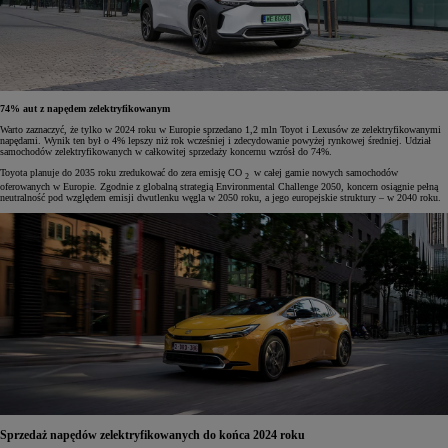
74% aut z napędem zelektryfikowanym
Warto zaznaczyć, że tylko w 2024 roku w Europie sprzedano 1,2 mln Toyot i Lexusów ze zelektryfikowanymi
napędami. Wynik ten był o 4% lepszy niż rok wcześniej i zdecydowanie powyżej rynkowej średniej. Udział
samochodów zelektryfikowanych w całkowitej sprzedaży koncernu wzrósł do 74%.
Toyota planuje do 2035 roku zredukować do zera emisję CO
w całej gamie nowych samochodów
2
oferowanych w Europie. Zgodnie z globalną strategią Environmental Challenge 2050, koncern osiągnie pełną
neutralność pod względem emisji dwutlenku węgla w 2050 roku, a jego europejskie struktury – w 2040 roku.
Sprzedaż napędów zelektryfikowanych do końca 2024 roku