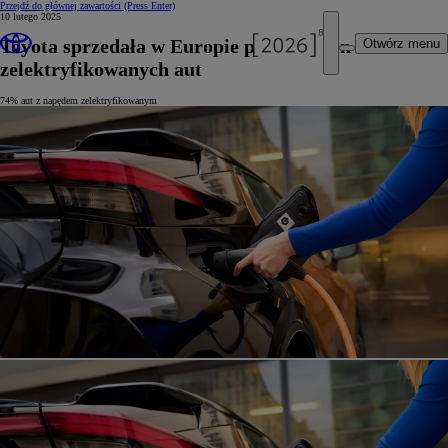
Przejdź do głównej zawartości
(Press Enter)
10 lutego 2025
Toyota sprzedała w Europie ponad 6 mln
Otwórz menu
zelektryfikowanych aut
74% aut z napędem zelektryfikowanym