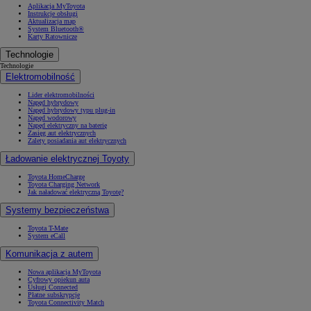
Aplikacja MyToyota
Instrukcje obsługi
Aktualizacja map
System Bluetooth®
Karty Ratownicze
Technologie
Technologie
Elektromobilność
Lider elektromobilności
Napęd hybrydowy
Napęd hybrydowy typu plug-in
Napęd wodorowy
Napęd elektryczny na baterię
Zasięg aut elektrycznych
Zalety posiadania aut elektrycznych
Ładowanie elektrycznej Toyoty
Toyota HomeCharge
Toyota Charging Network
Jak naładować elektryczną Toyotę?
Systemy bezpieczeństwa
Toyota T-Mate
System eCall
Komunikacja z autem
Nowa aplikacja MyToyota
Cyfrowy opiekun auta
Usługi Connected
Płatne subskrypcje
Toyota Connectivity Match