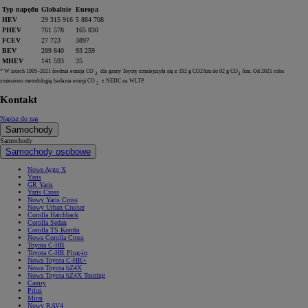
Typ napędu
Globalnie
Europa
HEV
29 315 916
5 884 708
PHEV
761 578
165 830
FCEV
27 723
3897
BEV
289 840
93 259
MHEV
141 593
35
* W latach 1995–2021 średnia emisja CO
dla gamy Toyoty zmniejszyła się z 192 g CO2/km do 92 g CO
/km. Od 2021 roku
2
2
zmieniono metodologię badania emisji CO
z NEDC na WLTP.
2
Kontakt
Napisz do nas
Samochody
Samochody
Samochody osobowe
Nowe Aygo X
Yaris
GR Yaris
Yaris Cross
Nowy Yaris Cross
Nowy Urban Cruiser
Corolla Hatchback
Corolla Sedan
Corolla TS Kombi
Nowa Corolla Cross
Toyota C-HR
Toyota C-HR Plug-in
Nowa Toyota C-HR+
Nowa Toyota bZ4X
Nowa Toyota bZ4X Touring
Camry
Prius
Mirai
Nowy RAV4