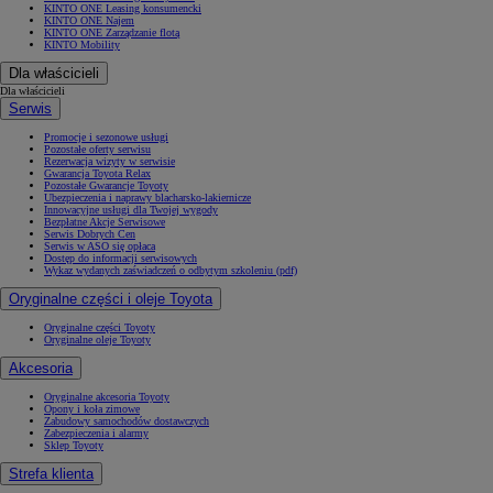
KINTO ONE Leasing konsumencki
KINTO ONE Najem
KINTO ONE Zarządzanie flotą
KINTO Mobility
Dla właścicieli
Dla właścicieli
Serwis
Promocje i sezonowe usługi
Pozostałe oferty serwisu
Rezerwacja wizyty w serwisie
Gwarancja Toyota Relax
Pozostałe Gwarancje Toyoty
Ubezpieczenia i naprawy blacharsko-lakiernicze
Innowacyjne usługi dla Twojej wygody
Bezpłatne Akcje Serwisowe
Serwis Dobrych Cen
Serwis w ASO się opłaca
Dostęp do informacji serwisowych
Wykaz wydanych zaświadczeń o odbytym szkoleniu (pdf)
Oryginalne części i oleje Toyota
Oryginalne części Toyoty
Oryginalne oleje Toyoty
Akcesoria
Oryginalne akcesoria Toyoty
Opony i koła zimowe
Zabudowy samochodów dostawczych
Zabezpieczenia i alarmy
Sklep Toyoty
Strefa klienta