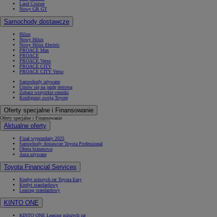
Land Cruiser
Nowy GR GT
Samochody dostawcze
Hilux
Nowy Hilux
Nowy Hilux Electric
PROACE Max
PROACE
PROACE Verso
PROACE CITY
PROACE CITY Verso
Samochody używane
Umów się na jazdę testową
Zobacz wszystkie cenniki
Konfiguruj swoją Toyotę
Oferty specjalne i Finansowanie
Oferty specjalne i Finansowanie
Aktualne oferty
Finał wyprzedaży 2025
Samochody dostawcze Toyota Professional
Oferta biznesowa
Auta używane
Toyota Financial Services
Kredyt niższych rat Toyota Easy
Kredyt standardowy
Leasing standardowy
KINTO ONE
KINTO ONE Leasing niższych rat