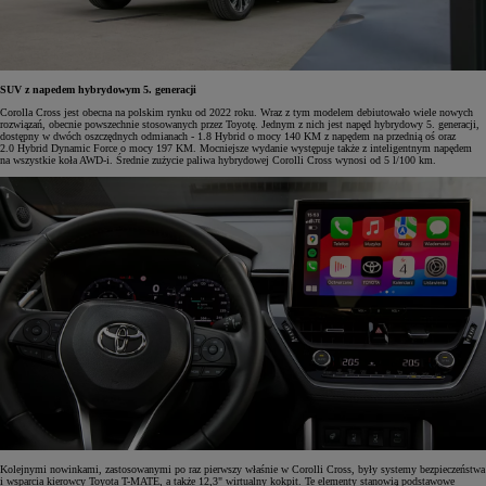
SUV z napedem hybrydowym 5. generacji
Corolla Cross jest obecna na polskim rynku od 2022 roku. Wraz z tym modelem debiutowało wiele nowych
rozwiązań, obecnie powszechnie stosowanych przez Toyotę. Jednym z nich jest napęd hybrydowy 5. generacji,
dostępny w dwóch oszczędnych odmianach - 1.8 Hybrid o mocy 140 KM z napędem na przednią oś oraz
2.0 Hybrid Dynamic Force o mocy 197 KM. Mocniejsze wydanie występuje także z inteligentnym napędem
na wszystkie koła AWD-i. Średnie zużycie paliwa hybrydowej Corolli Cross wynosi od 5 l/100 km.
Kolejnymi nowinkami, zastosowanymi po raz pierwszy właśnie w Corolli Cross, były systemy bezpieczeństwa
i wsparcia kierowcy Toyota T-MATE, a także 12,3" wirtualny kokpit. Te elementy stanowią podstawowe