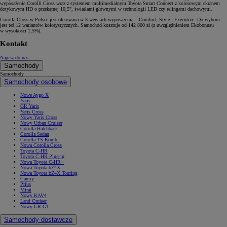
wyposażenie Corolli Cross wraz z systemem multimedialnym Toyota Smart Connect z kolorowym ekranem
dotykowym HD o przekątnej 10,5", światłami głównymi w technologii LED czy relingami dachowymi.
Corolla Cross w Polsce jest oferowana w 3 wersjach wyposażenia – Comfort, Style i Executive. Do wyboru
jest też 12 wariantów kolorystycznych. Samochód kosztuje od 142 800 zł (z uwzględnieniem Ekobonusu
w wysokości 1,5%).
Kontakt
Napisz do nas
Samochody
Samochody
Samochody osobowe
Nowe Aygo X
Yaris
GR Yaris
Yaris Cross
Nowy Yaris Cross
Nowy Urban Cruiser
Corolla Hatchback
Corolla Sedan
Corolla TS Kombi
Nowa Corolla Cross
Toyota C-HR
Toyota C-HR Plug-in
Nowa Toyota C-HR+
Nowa Toyota bZ4X
Nowa Toyota bZ4X Touring
Camry
Prius
Mirai
Nowy RAV4
Land Cruiser
Nowy GR GT
Samochody dostawcze