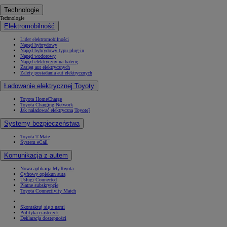
Technologie
Technologie
Elektromobilność
Lider elektromobilności
Napęd hybrydowy
Napęd hybrydowy typu plug-in
Napęd wodorowy
Napęd elektryczny na baterię
Zasięg aut elektrycznych
Zalety posiadania aut elektrycznych
Ładowanie elektrycznej Toyoty
Toyota HomeCharge
Toyota Charging Network
Jak naładować elektryczną Toyotę?
Systemy bezpieczeństwa
Toyota T-Mate
System eCall
Komunikacja z autem
Nowa aplikacja MyToyota
Cyfrowy opiekun auta
Usługi Connected
Płatne subskrypcje
Toyota Connectivity Match
Skontaktuj się z nami
Polityka ciasteczek
Deklaracja dostępności