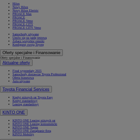
Hilux
Nowy Hilux
Nowy Hilux Electric
PROACE Max
PROACE
PROACE Verso
PROACE CITY
PROACE CITY Verso
Samochody używane
Umów się na jazdę testową
Zobacz wszystkie cenniki
Konfiguruj swoją Toyotę
Oferty specjalne i Finansowanie
Oferty specjalne i Finansowanie
Aktualne oferty
Finał wyprzedaży 2025
Samochody dostawcze Toyota Professional
Oferta biznesowa
Auta używane
Toyota Financial Services
Kredyt niższych rat Toyota Easy
Kredyt standardowy
Leasing standardowy
KINTO ONE
KINTO ONE Leasing niższych rat
KINTO ONE Leasing konsumencki
KINTO ONE Najem
KINTO ONE Zarządzanie flotą
KINTO Mobility