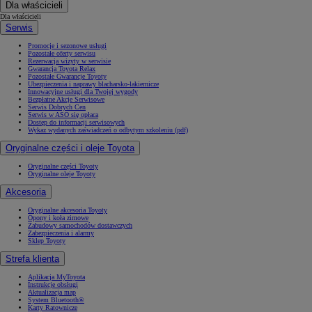
Dla właścicieli
Dla właścicieli
Serwis
Promocje i sezonowe usługi
Pozostałe oferty serwisu
Rezerwacja wizyty w serwisie
Gwarancja Toyota Relax
Pozostałe Gwarancje Toyoty
Ubezpieczenia i naprawy blacharsko-lakiernicze
Innowacyjne usługi dla Twojej wygody
Bezpłatne Akcje Serwisowe
Serwis Dobrych Cen
Serwis w ASO się opłaca
Dostęp do informacji serwisowych
Wykaz wydanych zaświadczeń o odbytym szkoleniu (pdf)
Oryginalne części i oleje Toyota
Oryginalne części Toyoty
Oryginalne oleje Toyoty
Akcesoria
Oryginalne akcesoria Toyoty
Opony i koła zimowe
Zabudowy samochodów dostawczych
Zabezpieczenia i alarmy
Sklep Toyoty
Strefa klienta
Aplikacja MyToyota
Instrukcje obsługi
Aktualizacja map
System Bluetooth®
Karty Ratownicze