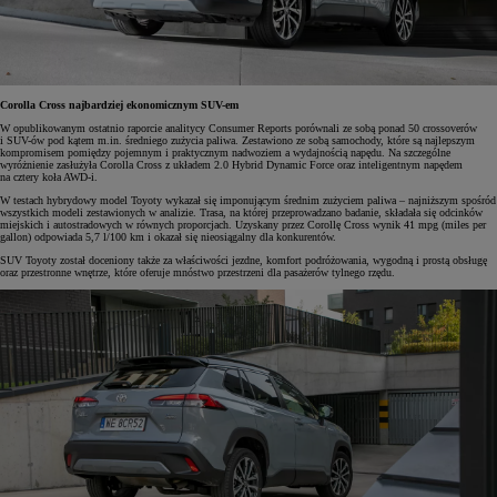
Corolla Cross najbardziej ekonomicznym SUV-em
W opublikowanym ostatnio raporcie analitycy Consumer Reports porównali ze sobą ponad 50 crossoverów
i SUV-ów pod kątem m.in. średniego zużycia paliwa. Zestawiono ze sobą samochody, które są najlepszym
kompromisem pomiędzy pojemnym i praktycznym nadwoziem a wydajnością napędu. Na szczególne
wyróżnienie zasłużyła Corolla Cross z układem 2.0 Hybrid Dynamic Force oraz inteligentnym napędem
na cztery koła AWD-i.
W testach hybrydowy model Toyoty wykazał się imponującym średnim zużyciem paliwa – najniższym spośród
wszystkich modeli zestawionych w analizie. Trasa, na której przeprowadzano badanie, składała się odcinków
miejskich i autostradowych w równych proporcjach. Uzyskany przez Corollę Cross wynik 41 mpg (miles per
gallon) odpowiada 5,7 l/100 km i okazał się nieosiągalny dla konkurentów.
SUV Toyoty został doceniony także za właściwości jezdne, komfort podróżowania, wygodną i prostą obsługę
oraz przestronne wnętrze, które oferuje mnóstwo przestrzeni dla pasażerów tylnego rzędu.