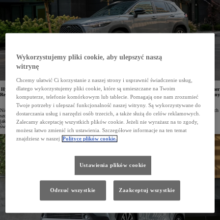
Wykorzystujemy pliki cookie, aby ulepszyć naszą
witrynę
Chcemy ułatwić Ci korzystanie z naszej strony i usprawnić świadczenie usług,
dlatego wykorzystujemy pliki cookie, które są umieszczane na Twoim
Hybrydowa Toyota Corolla Cross została uznana przez niezależną organizację konsumencką Consumer
Reports za najbardziej ekonomiczny wybór spośród SUV-ów i crossoverów. Model ten został wyróżniony
komputerze, telefonie komórkowym lub tablecie. Pomagają one nam zrozumieć
za imponująco niskie średnie zużycie paliwa.
Twoje potrzeby i ulepszać funkcjonalność naszej witryny. Są wykorzystywane do
Niezależna organizacja konsumencka Consumer Reports od 1936 roku analizuje rynek. Skupia się na aspektach
dostarczania usług i narzędzi osób trzecich, a także służą do celów reklamowych.
szczególnie istotnych z punktu widzenia użytkowników, takich jak koszty użytkowania, niezawodność oraz
jakość samochodów. Przeprowadzane przez nią testy, badania i rankingi dla milionów klientów na całym
Zalecamy akceptację wszystkich plików cookie. Jeżeli nie wyrażasz na to zgody,
świecie są często wyznacznikiem decyzji zakupowych.
możesz łatwo zmienić ich ustawienia. Szczegółowe informacje na ten temat
znajdziesz w naszej
Polityce plików cookie.
Ustawienia plików cookie
Odrzuć wszystkie
Zaakceptuj wszystkie