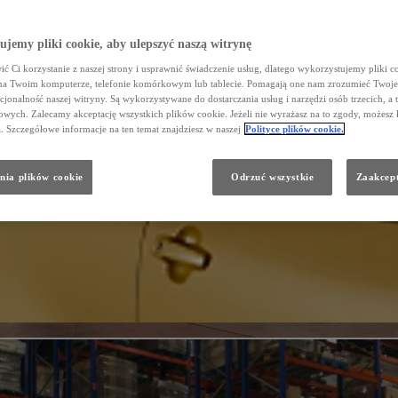
jemy pliki cookie, aby ulepszyć naszą witrynę
ć Ci korzystanie z naszej strony i usprawnić świadczenie usług, dlatego wykorzystujemy pliki co
na Twoim komputerze, telefonie komórkowym lub tablecie. Pomagają one nam zrozumieć Twoje 
cjonalność naszej witryny. Są wykorzystywane do dostarczania usług i narzędzi osób trzecich, a 
wych. Zalecamy akceptację wszystkich plików cookie. Jeżeli nie wyrażasz na to zgody, możesz 
a. Szczegółowe informacje na ten temat znajdziesz w naszej
Polityce plików cookie.
nia plików cookie
Odrzuć wszystkie
Zaakcept