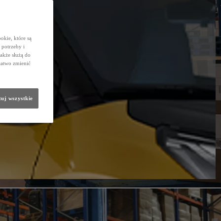
okie, które są
potrzeby i
także służą do
łatwo zmienić
uj wszystkie