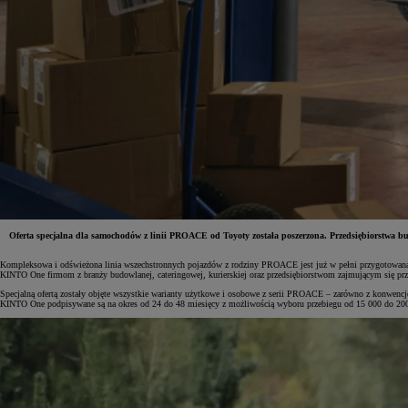
Oferta specjalna dla samochodów z linii PROACE od Toyoty została poszerzona. Przedsiębiorstwa b
Kompleksowa i odświeżona linia wszechstronnych pojazdów z rodziny PROACE jest już w pełni przygotowa
KINTO One firmom z branży budowlanej, cateringowej, kurierskiej oraz przedsiębiorstwom zajmującym się p
Od
81 900 zł
Specjalną ofertą zostały objęte wszystkie warianty użytkowe i osobowe z serii PROACE – zarówno z konwenc
KINTO One podpisywane są na okres od 24 do 48 miesięcy z możliwością wyboru przebiegu od 15 000 do 20
Yaris Cross
HYBRID