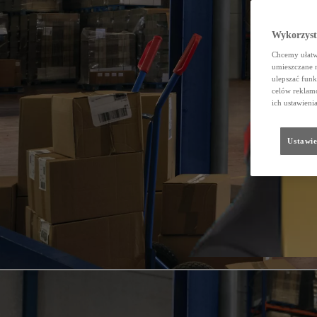
Wykorzystu
Chcemy ułatwi
umieszczane 
ulepszać funk
celów reklamo
ich ustawieni
Ustawie