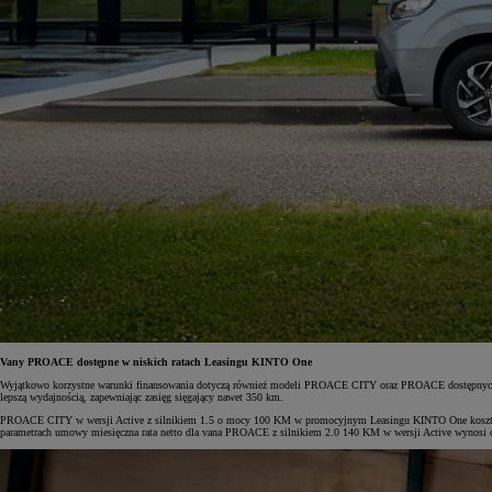
Vany PROACE dostępne w niskich ratach Leasingu KINTO One
Wyjątkowo korzystne warunki finansowania dotyczą również modeli PROACE CITY oraz PROACE dostępnych zarów
lepszą wydajnością, zapewniając zasięg sięgający nawet 350 km.
PROACE CITY w wersji Active z silnikiem 1.5 o mocy 100 KM w promocyjnym Leasingu KINTO One kosztuje od 
parametrach umowy miesięczna rata netto dla vana PROACE z silnikiem 2.0 140 KM w wersji Active wynosi 