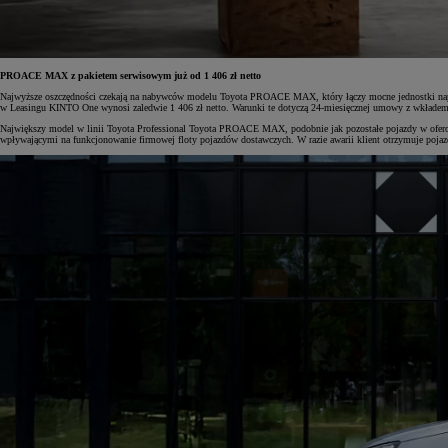
PROACE MAX z pakietem serwisowym już od 1 406 zł netto
Najwyższe oszczędności czekają na nabywców modelu Toyota PROACE MAX, który łączy mocne jednostki napędo
w Leasingu KINTO One wynosi zaledwie 1 406 zł netto. Warunki te dotyczą 24-miesięcznej umowy z wkłade
Największy model w linii Toyota Professional Toyota PROACE MAX, podobnie jak pozostałe pojazdy w ofercie,
wpływającymi na funkcjonowanie firmowej floty pojazdów dostawczych. W razie awarii klient otrzymuje pojaz