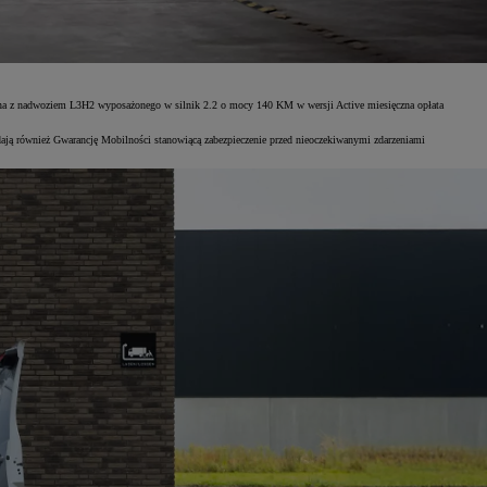
ana z nadwoziem L3H2 wyposażonego w silnik 2.2 o mocy 140 KM w wersji Active miesięczna opłata
ają również Gwarancję Mobilności stanowiącą zabezpieczenie przed nieoczekiwanymi zdarzeniami