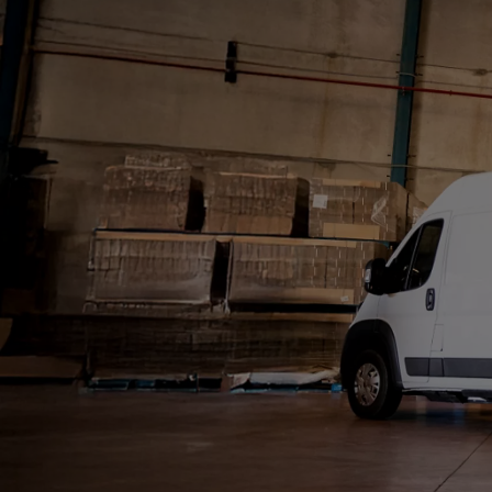
Od
105 300 zł
Corolla Hatchback
HYBRID