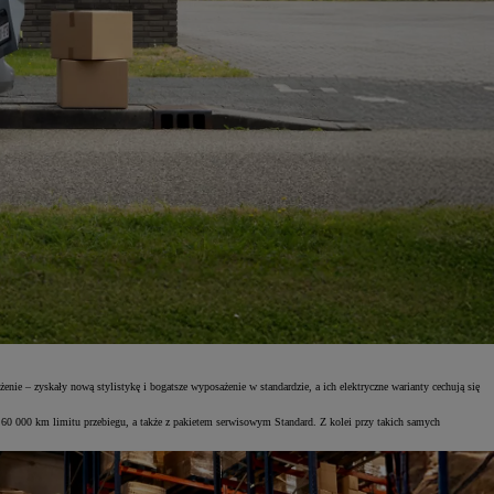
 zyskały nową stylistykę i bogatsze wyposażenie w standardzie, a ich elektryczne warianty cechują się
0 000 km limitu przebiegu, a także z pakietem serwisowym Standard. Z kolei przy takich samych