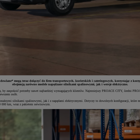
udowlane* mogą teraz dołączyć do firm transportowych, kurierskich i cateringowych, korzystając z k
obejmują zarówno modele napędzane silnikami spalinowymi, jak i wersje elektryczne.
na, by zaspokoić potrzeby nawet najbardziej wymagających klientów. Najmniejszy PROACE CITY, średni P
rzewozem osób.
jonalnymi silnikami spalinowymi, jak i z napędami elektrycznymi. Dotyczy to dowolnych konfiguracji, które
0 000 km, wraz z pakietem serwisowym.