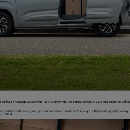
no z napędami spalinowymi, jak i elektrycznymi. Oba pojazdy przeszły w 2024 roku gruntowne odświeżenie –
926 zł netto miesięcznie, jeśli umowa zostanie zawarta na 24 miesiące, z 10-procentową wpłatą własną i 6
od 1260 zł.