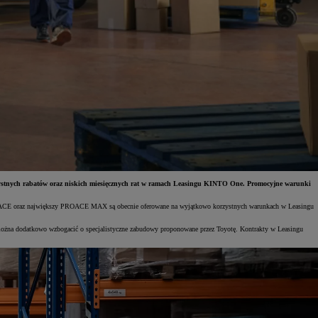
orzystnych rabatów oraz niskich miesięcznych rat w ramach Leasingu KINTO One. Promocyjne warunki
ROACE oraz największy PROACE MAX są obecnie oferowane na wyjątkowo korzystnych warunkach w Leasingu
 można dodatkowo wzbogacić o specjalistyczne zabudowy proponowane przez Toyotę. Kontrakty w Leasingu