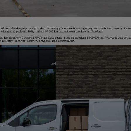
we i charakterystyczną stylistykę z imponującą ładownością oraz ogromną przestrzenią transportową. Za v
m własnym na poziomie 10%, limitem 60 000 km oraz pakietem serwisowym Standard.
 jest chroniony Gwarancją PRO przez okres trzech lat lub do przebiegu 1 000 000 km. Wszystkie auta posiad
d zastępczy lub zwrot kosztów w przypadku jego wypożyczenia.