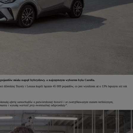
ch pojazdów miała napęd hybrydowy, a najczęstszym wyborem była Corolla.
i dilerskiej Toyoty i Lexusa kupili łącznie 45 009 pojazdów, co jest wynikiem aż o 13% lepszym niż rok
skonałą ofertę samochodów o potwierdzonej historii i ze zweryfikowanym stanem technicznym,
zymania i wysoką wartość przy ewentualnej odsprzedaży”.