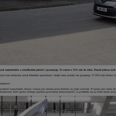
wanych samochodów z certyfikatem jakości i gwarancją. To wzrost o 13% rok do roku. Ponad połowa ty
 stan techniczny został dokładnie sprawdzony i dzięki temu zyskały one gwarancję. W 2025 roku klienci siec
rzedażowe:
zawodność samochodów Toyoty i Lexusa jest ceniona przez klientów na rynku wtórnym. W naszej sieci mamy do
ybrydowymi, które oprócz niskiego spalania gwarantują bezawaryjność, co przekłada się na niskie koszty utr