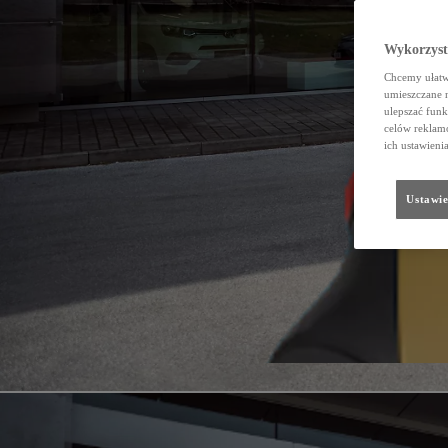
Wykorzystu
Chcemy ułatwi
umieszczane 
ulepszać funk
celów reklamo
ich ustawieni
Ustawie