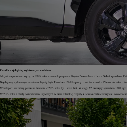
Corolla najchętniej wybieranym modelem
Jak już wspomniano wyżej, w 2025 roku w ramach programu Toyota Pewne Auto i Lexus Select sprzedano 4
Najchętniej wybieranym modelem Toyoty była Corolla – 9950 kupionych aut to wzrost o 4% rok do roku. Dużą 
W kategorii aut klasy premium liderem w 2025 roku był Lexus NX. W ciągu 12 miesięcy sprzedano 1401 egz. t
W 2025 roku z oferty samochodów używanych w sieci dilerskiej Toyoty i Lexusa chętnie korzystali zarówno k