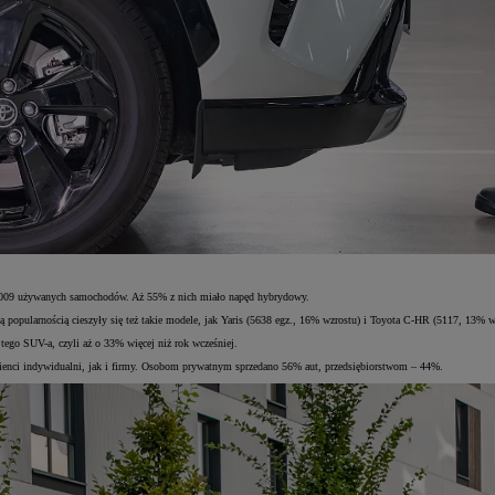
5 009 używanych samochodów. Aż 55% z nich miało napęd hybrydowy.
popularnością cieszyły się też takie modele, jak Yaris (5638 egz., 16% wzrostu) i Toyota C-HR (5117, 13% w
ego SUV-a, czyli aż o 33% więcej niż rok wcześniej.
lienci indywidualni, jak i firmy. Osobom prywatnym sprzedano 56% aut, przedsiębiorstwom – 44%.