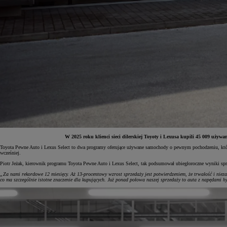
W 2025 roku klienci sieci dilerskiej Toyoty i Lexusa kupili 45 009 uży
Toyota Pewne Auto i Lexus Select to dwa programy oferujące używane samochody o pewnym pochodzeniu, których
wcześniej.
Od
81 900 zł
Piotr Jeżak, kierownik programu Toyota Pewne Auto i Lexus Select, tak podsumował ubiegłoroczne wyniki sp
Yaris Cross
„Za nami rekordowe 12 miesięcy. Aż 13-procentowy wzrost sprzedaży jest potwierdzeniem, że trwałość i nie
HYBRID
co ma szczególnie istotne znaczenie dla kupujących. Już ponad połowa naszej sprzedaży to auta z napędami h