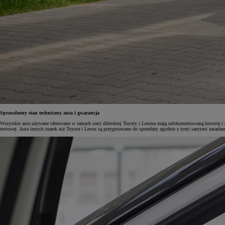
Od
105 300 zł
Corolla Hatchback
HYBRID
Sprawdzony stan techniczny auta i gwarancja
Wszystkie auta używane oferowane w ramach sieci dilerskiej Toyoty i Lexusa mają udokumentowaną historię i 
testowej. Auta innych marek niż Toyota i Lexus są przygotowane do sprzedaży zgodnie z tymi samymi zasadam