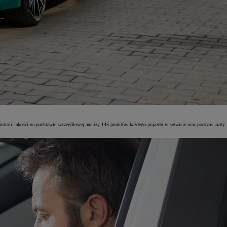
ntroli Jakości na podstawie szczegółowej analizy 145 punktów każdego pojazdu w serwisie oraz podczas jazdy