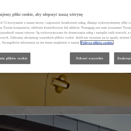
jemy pliki cookie, aby ulepszyć naszą witrynę
ć Ci korzystanie z naszej strony i usprawnić świadczenie usług, dlatego wykorzystujemy pliki co
na Twoim komputerze, telefonie komórkowym lub tablecie. Pomagają one nam zrozumieć Twoje 
cjonalność naszej witryny. Są wykorzystywane do dostarczania usług i narzędzi osób trzecich, a 
wych. Zalecamy akceptację wszystkich plików cookie. Jeżeli nie wyrażasz na to zgody, możesz 
a. Szczegółowe informacje na ten temat znajdziesz w naszej
Polityce plików cookie.
nia plików cookie
Odrzuć wszystkie
Zaakcept