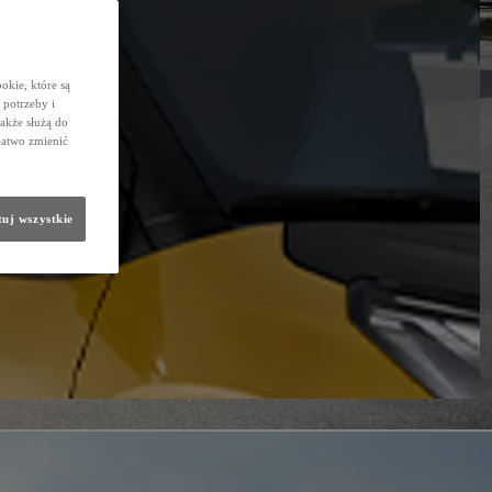
okie, które są
potrzeby i
także służą do
łatwo zmienić
uj wszystkie