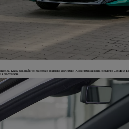
przebieg. Każdy samochód jest też bardzo dokładnie sprawdzany. Klient przed zakupem otrzymuje Certyfikat Ko
i i procedurami.