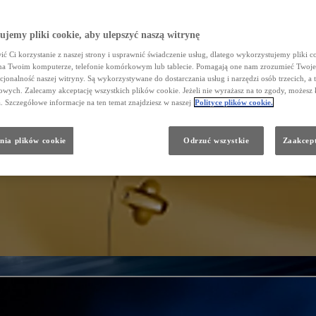
jemy pliki cookie, aby ulepszyć naszą witrynę
ć Ci korzystanie z naszej strony i usprawnić świadczenie usług, dlatego wykorzystujemy pliki co
na Twoim komputerze, telefonie komórkowym lub tablecie. Pomagają one nam zrozumieć Twoje 
cjonalność naszej witryny. Są wykorzystywane do dostarczania usług i narzędzi osób trzecich, a 
wych. Zalecamy akceptację wszystkich plików cookie. Jeżeli nie wyrażasz na to zgody, możesz 
a. Szczegółowe informacje na ten temat znajdziesz w naszej
Polityce plików cookie.
nia plików cookie
Odrzuć wszystkie
Zaakcept