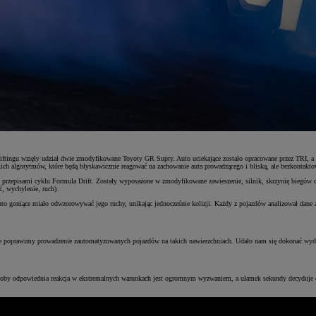
riftingu wzięły udział dwie zmodyfikowane Toyoty GR Supry. Auto uciekające zostało opracowane przez TRI, a
ich algorytmów, które będą błyskawicznie reagować na zachowanie auta prowadzącego i bliską, ale bezkontakto
zepisami cyklu Formula Drift. Zostały wyposażone w zmodyfikowane zawieszenie, silnik, skrzynię biegów or
ć, wychylenie, ruch).
uto goniące miało odwzorowywać jego ruchy, unikając jednocześnie kolizji. Każdy z pojazdów analizował dane a
óbie poprawimy prowadzenie zautomatyzowanych pojazdów na takich nawierzchniach. Udało nam się dokonać wyda
nej osoby odpowiednia reakcja w ekstremalnych warunkach jest ogromnym wyzwaniem, a ułamek sekundy decyduj