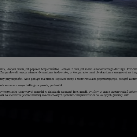
jekty, których celem jest poprawa bezpieczeństwa. Jednym z nich jest model autonomicznego driftingu. Pozwal
h. Zasymulowali jeszcze wierniej dynamiczne środowisko, w którym auto musi błyskawicznie zareagować na inn
nicy przyczepności. Auto goniące ma niemal kopiować ruchy i zachowania auta poprzedzającego, podążać za nim
ch autonomicznego driftingu w parach, podkreślił:
 wykorzystaniu najnowszych narzędzi w dziedzinie sztucznej inteligencji, byliśmy w stanie przeprowadzić prób
nam na stworzenie jeszcze bardziej zaawansowanych systemów bezpieczeństwa do kolejnych generacji aut”.