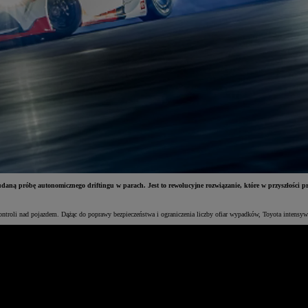
udaną próbę autonomicznego driftingu w parach. Jest to rewolucyjne rozwiązanie, które w przyszłości 
ontroli nad pojazdem. Dążąc do poprawy bezpieczeństwa i ograniczenia liczby ofiar wypadków, Toyota intensyw