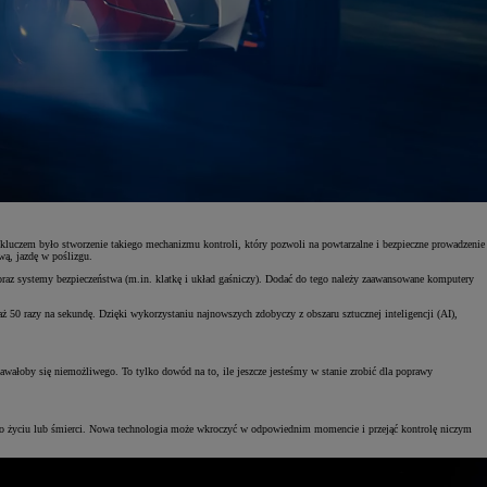
 kluczem było stworzenie takiego mechanizmu kontroli, który pozwoli na powtarzalne i bezpieczne prowadzenie
wą, jazdę w poślizgu.
az systemy bezpieczeństwa (m.in. klatkę i układ gaśniczy). Dodać do tego należy zaawansowane komputery
ż 50 razy na sekundę. Dzięki wykorzystaniu najnowszych zdobyczy z obszaru sztucznej inteligencji (AI),
wałoby się niemożliwego. To tylko dowód na to, ile jeszcze jesteśmy w stanie zrobić dla poprawy
e o życiu lub śmierci. Nowa technologia może wkroczyć w odpowiednim momencie i przejąć kontrolę niczym