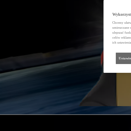
Wykorzystu
Chcemy ułatwi
umieszczane 
ulepszać funk
celów reklamo
ich ustawieni
Ustawie