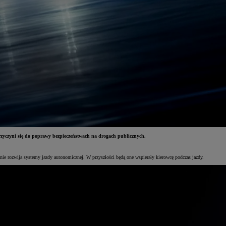
przyczyni się do poprawy bezpieczeństwach na drogach publicznych.
nie rozwija systemy jazdy autonomicznej. W przyszłości będą one wspierały kierowcę podczas jazdy.