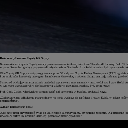
Od
105 300 zł
Corolla Hatchback
HYBRID
Dwie zmodyfikowane Toyoty GR Supry
Nowatorskie rozwiązania Toyoty zostały przetestowane na kalifornijskim torze Thunderhill Raceway Park. W d
w parze. Samochód goniący przygotowali inżynierowie ze Stanforda. Ich z kolei zadaniem było opracowanie tak
Obie Toyoty GR Supry zostały przygotowane przez GReddy oraz Toyota Racing Development (TRD) zgodnie z pr
i czujniki, które kontrolują pracę gazu, hamulca oraz kierownicy, a także na bieżąco analizują ruch auta (prędkoś
Samochód uciekający miał za zadanie przejechać zaplanowaną trasę na granicy możliwości auta i praw fizyki. A
w tym opon wyposażonych w sieć neuronową, z każdym przejazdem rezultaty były coraz lepsze.
Prof. Chris Gerdes, wicedyrektor centrum badań nad autonomią w Stanford, stwierdził wręcz:
„Zachowanie auta driftujacego przypomina to, co może wydarzyć się na śniegu i lodzie. Dzięki tej udanej pr
bezpieczeństwa”.
Avinash Balachandran dodał:
„Gdy auto utraci przyczepność, tylko od umiejętności kierowcy zależy, czy uniknie zderzenia. Dla przecięt
zawodowy drifter, by uchronić kierowcę i pasażerów przed wypadkiem”.