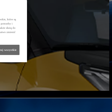
okie, które są
potrzeby i
także służą do
łatwo zmienić
uj wszystkie