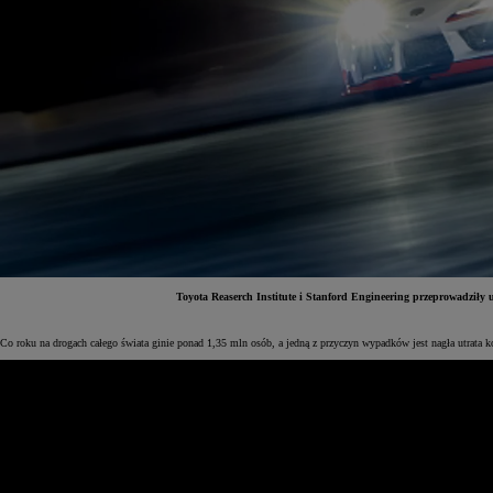
Toyota Reaserch Institute i Stanford Engineering przeprowadziły 
Od
81 900 zł
Co roku na drogach całego świata ginie ponad 1,35 mln osób, a jedną z przyczyn wypadków jest nagła utrata k
Yaris Cross
HYBRID