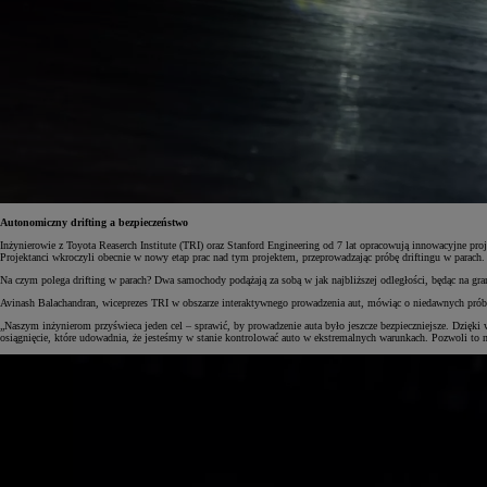
Autonomiczny drifting a bezpieczeństwo
Inżynierowie z Toyota Reaserch Institute (TRI)
oraz Stanford Engineering od 7 lat opracowują innowacyjne pro
Projektanci wkroczyli obecnie w nowy etap prac nad tym projektem, przeprowadzając próbę driftingu w parac
Na czym polega drifting w parach? Dwa samochody podążają za sobą w jak najbliższej odległości, będąc na gra
Avinash Balachandran, wiceprezes TRI w obszarze interaktywnego prowadzenia aut, mówiąc o niedawnych próba
„Naszym inżynierom przyświeca jeden cel – sprawić, by prowadzenie auta było jeszcze bezpieczniejsze. Dzięki
osiągnięcie, które udowadnia, że jesteśmy w stanie kontrolować auto w ekstremalnych warunkach. Pozwoli to 