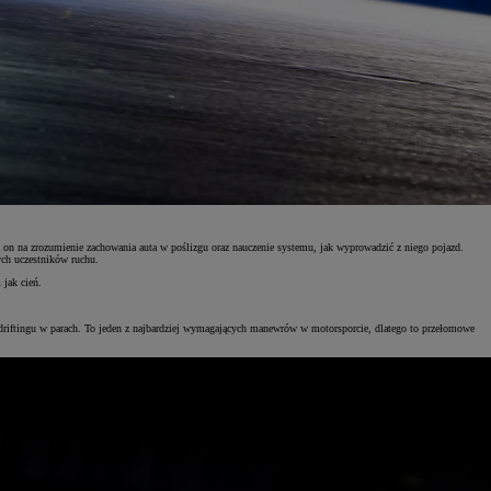
a on na zrozumienie zachowania auta w poślizgu oraz nauczenie systemu, jak wyprowadzić z niego pojazd.
ych uczestników ruchu.
 jak cień.
ę driftingu w parach. To jeden z najbardziej wymagających manewrów w motorsporcie, dlatego to przełomowe