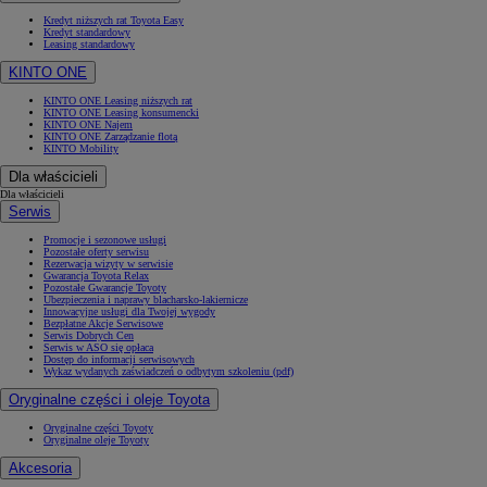
Kredyt niższych rat Toyota Easy
Kredyt standardowy
Leasing standardowy
KINTO ONE
KINTO ONE Leasing niższych rat
KINTO ONE Leasing konsumencki
KINTO ONE Najem
KINTO ONE Zarządzanie flotą
KINTO Mobility
Dla właścicieli
Dla właścicieli
Serwis
Promocje i sezonowe usługi
Pozostałe oferty serwisu
Rezerwacja wizyty w serwisie
Gwarancja Toyota Relax
Pozostałe Gwarancje Toyoty
Ubezpieczenia i naprawy blacharsko-lakiernicze
Innowacyjne usługi dla Twojej wygody
Bezpłatne Akcje Serwisowe
Serwis Dobrych Cen
Serwis w ASO się opłaca
Dostęp do informacji serwisowych
Wykaz wydanych zaświadczeń o odbytym szkoleniu (pdf)
Oryginalne części i oleje Toyota
Oryginalne części Toyoty
Oryginalne oleje Toyoty
Akcesoria