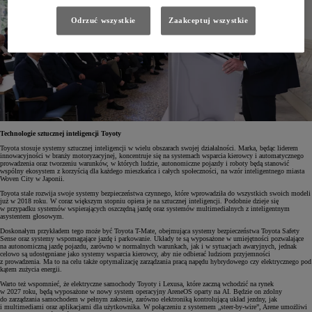
Odrzuć wszystkie
Zaakceptuj wszystkie
Technologie sztucznej inteligencji Toyoty
Toyota stosuje systemy sztucznej inteligencji w wielu obszarach swojej działalności. Marka, będąc liderem
innowacyjności w branży motoryzacyjnej, koncentruje się na systemach wsparcia kierowcy i automatycznego
prowadzenia oraz tworzeniu warunków, w których ludzie, autonomiczne pojazdy i roboty będą stanowić
wspólny ekosystem z korzyścią dla każdego mieszkańca i całych społeczności, na wzór inteligentnego miasta
Woven City w Japonii.
Toyota stale rozwija swoje systemy bezpieczeństwa czynnego, które wprowadziła do wszystkich swoich modeli
już w 2018 roku. W coraz większym stopniu opiera je na sztucznej inteligencji. Podobnie dzieje się
w przypadku systemów wspierających oszczędną jazdę oraz systemów multimedialnych z inteligentnym
asystentem głosowym.
Doskonałym przykładem tego może być Toyota T-Mate, obejmująca systemy bezpieczeństwa Toyota Safety
Sense oraz systemy wspomagające jazdę i parkowanie. Układy te są wyposażone w umiejętności pozwalające
na autonomiczną jazdę pojazdu, zarówno w normalnych warunkach, jak i w sytuacjach awaryjnych, jednak
celowo są udostępniane jako systemy wsparcia kierowcy, aby nie odbierać ludziom przyjemności
z prowadzenia. Ma to na celu także optymalizację zarządzania pracą napędu hybrydowego czy elektrycznego pod
kątem zużycia energii.
Warto też wspomnieć, że elektryczne samochody Toyoty i Lexusa, które zaczną wchodzić na rynek
w 2027 roku, będą wyposażone w nowy system operacyjny AreneOS oparty na AI. Będzie on zdolny
do zarządzania samochodem w pełnym zakresie, zarówno elektroniką kontrolującą układ jezdny, jak
i multimediami oraz aplikacjami dla użytkownika. W połączeniu z systemem „steer-by-wire”, Arene umożliwi