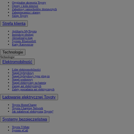
Oryginalne akcesoria Toyoty
Opony i koła zimowe
Zabudowy samochodów dostawczych
Zabezpieczenia i alarmy
Sklep Toyoty
Strefa klienta
Aplikacja MyToyota
Instrukcje obsługi
Aktualizacja map
System Bluetooth®
Karty Ratownicze
Technologie
Technologie
Elektromobilność
Lider elektromobilności
Napęd hybrydowy
Napęd hybrydowy typu plug-in
Napęd wodorowy
Napęd elektryczny na baterię
Zasięg aut elektrycznych
Zalety posiadania aut elektrycznych
Ładowanie elektrycznej Toyoty
Toyota HomeCharge
Toyota Charging Network
Jak naładować elektryczną Toyotę?
Systemy bezpieczeństwa
Toyota T-Mate
System eCall