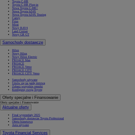
Toyota C-HR
Toyota C-HR Plug-in
Nowa Toyota C-HR+
Nowa Toyota bZ4X
Nowa Toyota bZ4X Touring
Camry
Prius
Mirai
Nowy RAV4
Land Cruiser
Nowy GR GT
Samochody dostawcze
Hilux
Nowy Hilux
Nowy Hilux Electric
PROACE Max
PROACE
PROACE Verso
PROACE CITY
PROACE CITY Verso
Samochody używane
Umów się na jazdę testową
Zobacz wszystkie cenniki
Konfiguruj swoją Toyotę
Oferty specjalne i Finansowanie
Oferty specjalne i Finansowanie
Aktualne oferty
Finał wyprzedaży 2025
Samochody dostawcze Toyota Professional
Oferta biznesowa
Auta używane
Toyota Financial Services