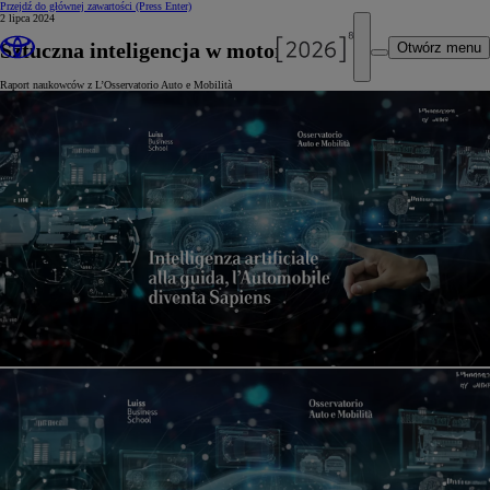
Przejdź do głównej zawartości
(Press Enter)
2 lipca 2024
Sztuczna inteligencja w motoryzacji
Otwórz menu
Raport naukowców z L’Osservatorio Auto e Mobilità