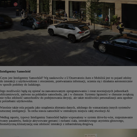
Inteligentny Samochód
Czym jest Inteligentny Samochód? Wg naukowców z L’Osservatorio Auto e Mobilità jest to pojazd zdolny
do interakcji z użytkownikiem i otoczeniem, przetwarzania informacji, uczenia się i działania autonomicznie
w sposób podobny do ludzkiego.
Jego możliwości będą się opierać na zaawansowanym oprogramowaniu i coraz mocniejszych jednostkach
obliczeniowych, zarówno na pokładzie samochodu, jak i w chmurze. Systemy łączności w chmurze zwiększą
nie tylko zdolność samochodów do podejmowania decyzji, ale także możliwości personalizacji auta zgodnie
z potrzebami użytkownika.
Wzrośnie także rola pojazdu jako urządzenia zbierania danych, zdolnego do wzmacniania innych systemów
sztucznej inteligencji. Ta cecha stawia samochód w centralnym miejscu całej rewolucji AI.
Według raportu, typowy Inteligentny Samochód będzie wyposażony w system drive-by-wire, rozpoznawanie
twarzy pasażerów, funkcje aktywowane gestami i ruchami ciała, interaktywnego asystenta głosowego,
biometryczną klimatyzację oraz zdolność interakcji z infrastrukturą drogową.