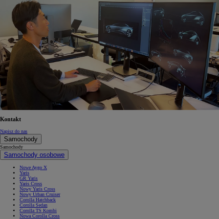
Kontakt
Napisz do nas
Samochody
Samochody
Samochody osobowe
Nowe Aygo X
Yaris
GR Yaris
Yaris Cross
Nowy Yaris Cross
Nowy Urban Cruiser
Corolla Hatchback
Corolla Sedan
Corolla TS Kombi
Nowa Corolla Cross