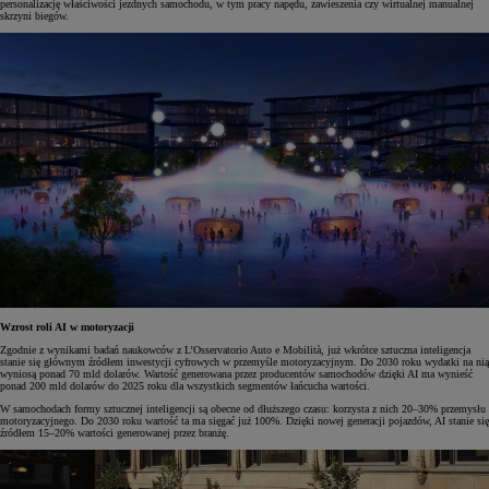
personalizację właściwości jezdnych samochodu, w tym pracy napędu, zawieszenia czy wirtualnej manualnej
skrzyni biegów.
Wzrost roli AI w motoryzacji
Zgodnie z wynikami badań naukowców z L’Osservatorio Auto e Mobilità, już wkrótce sztuczna inteligencja
stanie się głównym źródłem inwestycji cyfrowych w przemyśle motoryzacyjnym. Do 2030 roku wydatki na nią
wyniosą ponad 70 mld dolarów. Wartość generowana przez producentów samochodów dzięki AI ma wynieść
ponad 200 mld dolarów do 2025 roku dla wszystkich segmentów łańcucha wartości.
W samochodach formy sztucznej inteligencji są obecne od dłuższego czasu: korzysta z nich 20–30% przemysłu
motoryzacyjnego. Do 2030 roku wartość ta ma sięgać już 100%. Dzięki nowej generacji pojazdów, AI stanie się
źródłem 15–20% wartości generowanej przez branżę.