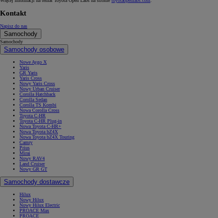
Więcej informacji na temat Toyota Open Labs na stronie
toyotaopenlabs.com
.
Kontakt
Napisz do nas
Samochody
Samochody
Samochody osobowe
Nowe Aygo X
Yaris
GR Yaris
Yaris Cross
Nowy Yaris Cross
Nowy Urban Cruiser
Corolla Hatchback
Corolla Sedan
Corolla TS Kombi
Nowa Corolla Cross
Toyota C-HR
Toyota C-HR Plug-in
Nowa Toyota C-HR+
Nowa Toyota bZ4X
Nowa Toyota bZ4X Touring
Camry
Prius
Mirai
Nowy RAV4
Land Cruiser
Nowy GR GT
Samochody dostawcze
Hilux
Nowy Hilux
Nowy Hilux Electric
PROACE Max
PROACE