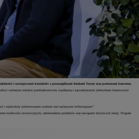
ziałalności i nawiązywanie kontaktów z poszczególnymi działami Toyoty oraz partnerami koncernu.
s umożliwi wybranym młodym przedsiębiorstwom współpracę z najważniejszymi jednostkami biznesowymi
ć z najbardziej utalentowanymi osobami nad najlepszymi technologiami”.
szenie możliwości inwestycyjnych, udoskonalenie produktów oraz nawiązanie kluczowych relacji. Program