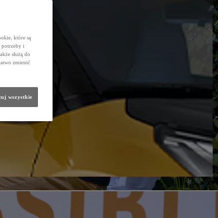
okie, które są
potrzeby i
także służą do
łatwo zmienić
uj wszystkie