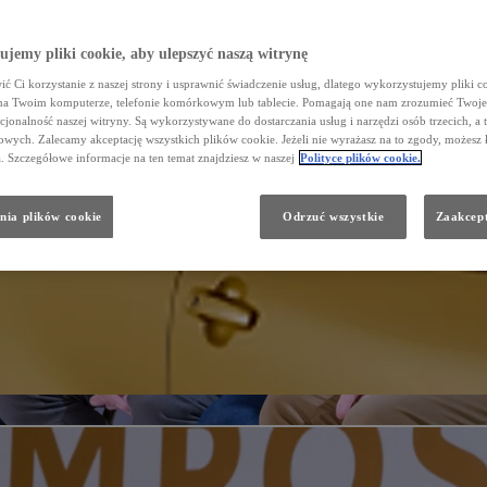
jemy pliki cookie, aby ulepszyć naszą witrynę
ć Ci korzystanie z naszej strony i usprawnić świadczenie usług, dlatego wykorzystujemy pliki co
na Twoim komputerze, telefonie komórkowym lub tablecie. Pomagają one nam zrozumieć Twoje 
cjonalność naszej witryny. Są wykorzystywane do dostarczania usług i narzędzi osób trzecich, a 
wych. Zalecamy akceptację wszystkich plików cookie. Jeżeli nie wyrażasz na to zgody, możesz 
a. Szczegółowe informacje na ten temat znajdziesz w naszej
Polityce plików cookie.
nia plików cookie
Odrzuć wszystkie
Zaakcept