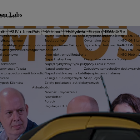
pen Labs
kt
Toyota Ełk
Kontakt
Kluby dla dzieci i młodzieży
Ekobonus dla hybryd Toyoty
Oryginalne części i oleje Toyoty
KINTO ONE
zne
SUV i Terenowe
Rodzinne
Hybrydowe Plug-in
Dostawcze
ty w serwisie
O nas
Toyota Kids
Oferta dla osób z niepełnosprawnościami
Oryginalne części
KINTO ONE Lea
sy
 mechanicznego
Praca
Toyota Juniors
Oryginalne oleje
KINTO ONE Le
a dla aut po gwarancji podstawowej
Facebook
Konkurs Dream Car
Program Sprzedaży Hurtowej Trade
KINTO ONE N
blacharsko-lakierniczego
Instagram
Elektromobilność
Trade
KINTO ONE Zar
ugi sezonowe
Lider elektromobilności
Akcesoria
KINTO Mobilit
ty
Napęd hybrydowy
Oryginalne akcesoria Toyoty
e serwisowe
Napęd hybrydowy typu plug-in
Opony i koła zimowe
 serwisowa Takata
Napęd wodorowy
Zabudowy samochodów dostawczych
 przypadku awarii lub kolizji
Napęd elektryczny na baterię
Zabezpieczenia i alarmy
niczne
Zasięg aut elektrycznych
Sklep Toyoty
wygody Klientów
Zalety posiadania aut elektrycznych
Aktualności
Nowości i wydarzenia
Newsletter
Porady
Regulacje CAFE