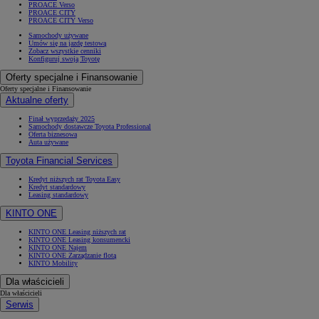
PROACE Verso
PROACE CITY
PROACE CITY Verso
Samochody używane
Umów się na jazdę testową
Zobacz wszystkie cenniki
Od
105 300 zł
Konfiguruj swoją Toyotę
Oferty specjalne i Finansowanie
Corolla Hatchback
HYBRID
Oferty specjalne i Finansowanie
Aktualne oferty
Finał wyprzedaży 2025
Samochody dostawcze Toyota Professional
Oferta biznesowa
Auta używane
Toyota Financial Services
Kredyt niższych rat Toyota Easy
Kredyt standardowy
Leasing standardowy
KINTO ONE
KINTO ONE Leasing niższych rat
KINTO ONE Leasing konsumencki
KINTO ONE Najem
KINTO ONE Zarządzanie flotą
KINTO Mobility
Dla właścicieli
Dla właścicieli
Serwis