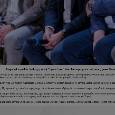
Rozpoczął się nabór do drugiej edycji Toyota Open Labs. Jest to program realizowany przez Toyo
Toyota od lat jest zaangażowana w rozwój technologii niskoemisyjnych i ekologicznych. Wspiera też innow
koncernu w sześciu strategicznych kategoriach z dziedzin związanych z mobilnością.
Od
81 900 zł
Leon Van Der Merwe, wiceprezes Circular Economy & Energy Business w Toyota Motor Europe, mówiąc o zało
Yaris Cross
„Aby sprostać wyzwaniom stojącym przed społeczeństwem, dążymy do zrównoważonego zarządzania energią o
HYBRID
Startupy, które dołączą do programu, będą mogły korzystać z wiedzy doradców i mentorów, co otworzy przed 
obejmuje opracowanie prototypów, analizę rynku oraz współpracę z ekosystemem Toyoty.
Partnerami Toyota Open Labs są Toyota Tsusho Europe, KINTO Europe, Woven Capital, a także Toyota Mobili