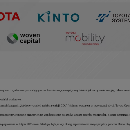
ami i systemami pozwalającymi na transformację energetyczną, takimi jak zarządzanie energią, bilansowanie sie
podarki wodorowej.
w ramach kategorii „Wychwytywanie i redukcja emisji CO₂”. Ważnym obszarem w tegorocznej edycji Toyota Open
ujące nowe modele biznesowe dla współdzielenia pojazdów, a także centrów mobilności. Z kolei wynalazki i roz
aną ogłoszone w lutym 2025 roku. Startupy będą miały okazję zaprezentować swoje projekty podczas Demo Day