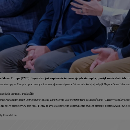
ta Motor Europe (TME). Jego celem jest wspieranie innowacyjnych startupów, powiększanie skali ich d
acyjne startupy w Europie opracowujące innowacyjne rozwiązania. W ramach kolejnej edycji Toyota Open Lab
żeniach program, podkreślił:
raz rozwijamy model biznesowy o obiegu zamkniętym. Nie możemy tego osiągnąć sami. Chcemy współpracowa
nimi nowe perspektywy rozwoju. Firmy te zyskają szansę na usprawnienie swoich strategii biznesowych, zwięk
ty Foundation.