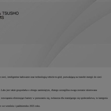
ci, inteligentne ładowanie oraz technologią vehicle-to-grid, pozwalającą na transfer energii do sieci
 Labs jest także gospodarka o obiegu zamkniętym, dlatego szczególna uwaga zostanie skierowana
wiązania eliminujące bariery w poruszaniu się, zwłaszcza dla starzejącego się społeczeństwa, to kategoria
s we wrześniu i październiku 2025 roku.