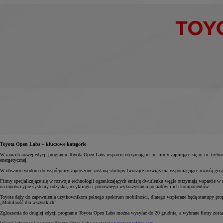
Toyota Open Labs – kluczowe kategorie
W ramach nowej edycji programu Toyota Open Labs wsparcie otrzymają m.in. firmy zajmujące się m.in. technologi
energetycznej.
W obszarze wodoru do współpracy zaproszone zostaną startupy tworzące rozwiązania wspomagające rozwój gos
Firmy specjalizujące się w rozwoju technologii ograniczających emisję dwutlenku węgla otrzymają wsparcie 
na innowacyjne systemy odzysku, recyklingu i ponownego wykorzystania pojazdów i ich komponentów.
Toyota dąży do zapewnienia użytkownikom pełnego spektrum mobilności, dlatego wspierane będą startupy propon
„Mobilność dla wszystkich”.
Zgłoszenia do drugiej edycji programu Toyota Open Labs można wysyłać do 20 grudnia, a wybrane firmy zost