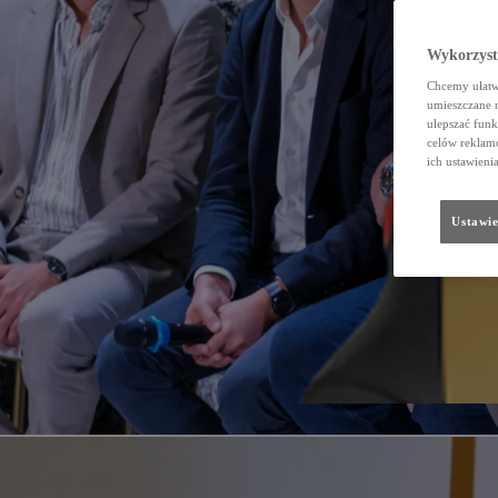
Wykorzystu
Chcemy ułatwi
umieszczane 
ulepszać funk
celów reklamo
ich ustawieni
Ustawie