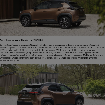
Yaris Cross w wersji Comfort od 116 900 zł
Toyota Yaris Cross w wariancie Comfort jest oferowana z pełną gamą układów hybrydowych. Wersja 116-
konna z napędem na przednią oś została wyceniona od 116 900 zł. Z kolei hybryda o mocy 130 KM z napędem
FWD kosztuje od 118 900 zł, natomiast dopłata za system AWD-i wynosi 10 000 zł. W tej odmianie
wyposażenia samochód otrzymuje automatyczną klimatyzację oraz przednie fotele z funkcją podgrzewania
i elektryczną regulacją podparcia lędźwiowego po stronie kierowcy. Warianty z napędem AWD-i są dodatkowo
wyposażone w selektor trybów jazdy terenowej (Normal, Snow, Trail) oraz system wspomagający zjazd
ze wzniesienia (DAC).