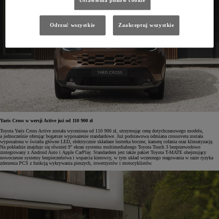
Ustawienia plików cookie
Odrzuć wszystkie
Zaakceptuj wszystkie
Yaris Cross w wersji Active już od 110 900 zł
Toyota Yaris Cross Active została wyceniona od 110 900 zł, utrzymując cenę dotychczasowego modelu,
a jednocześnie oferując bogatsze wyposażenie standardowe. Już podstawowa odmiana crossovera została
wyposażona w światła główne LED, elektrycznie składane lusterka boczne, kamerę cofania oraz klimatyzację.
Na pokładzie znajduje się również 9" ekran systemu multimedialnego Toyota Touch 3 bezprzewodowo
zintegrowany z Android Auto i Apple CarPlay. Standardem jest także pakiet Toyota T-MATE obejmujący
nowoczesne systemy bezpieczeństwa i wsparcia kierowcy, w tym układ wczesnego reagowania w razie ryzyka
zderzenia PCS z funkcją wykrywania pieszych, rowerzystów i motocyklistów.