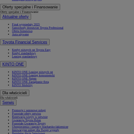
Oferty specjalne i Finansowanie
Oferty specjalne i Finansowanie
Aktualne oferty
Finał wyprzedaży 2025
Samochody dostawcze Toyota Professional
Oferta biznesowa
Auta używane
Toyota Financial Services
Kredyt niższych rat Toyota Easy
Kredyt standardowy
Leasing standardowy
KINTO ONE
KINTO ONE Leasing niższych rat
KINTO ONE Leasing konsumencki
KINTO ONE Najem
KINTO ONE Zarządzanie flotą
KINTO Mobility
Dla właścicieli
Dla właścicieli
Serwis
Promocje i sezonowe usługi
Pozostałe oferty serwisu
Rezerwacja wizyty w serwisie
Gwarancja Toyota Relax
Pozostałe Gwarancje Toyoty
Ubezpieczenia i naprawy blacharsko-lakiernicze
Innowacyjne usługi dla Twojej wygody
Bezpłatne Akcje Serwisowe