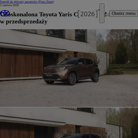
Przejdź do głównej zawartości
(Press Enter)
3 czerwca 2026
Udoskonalona Toyota Yaris Cross już od 110 900 zł
Otwórz menu
w przedsprzedaży