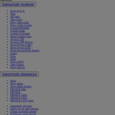
Samochody
Samochody osobowe
Nowe Aygo X
Yaris
GR Yaris
Yaris Cross
Nowy Yaris Cross
Nowy Urban Cruiser
Corolla Hatchback
Corolla Sedan
Corolla TS Kombi
Nowa Corolla Cross
Toyota C-HR
Toyota C-HR Plug-in
Nowa Toyota C-HR+
Nowa Toyota bZ4X
Nowa Toyota bZ4X Touring
Camry
Prius
Mirai
Nowy RAV4
Land Cruiser
Nowy GR GT
Samochody dostawcze
Hilux
Nowy Hilux
Nowy Hilux Electric
PROACE Max
PROACE
PROACE Verso
PROACE CITY
PROACE CITY Verso
Samochody używane
Umów się na jazdę testową
Zobacz wszystkie cenniki
Konfiguruj swoją Toyotę