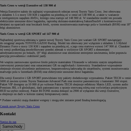
Yaris Cross w wersji Executive od 138 900 zł
Wersja Executive należy do najlepiej wyposażonych odmian nowej Toyoty Yaris Cross. Jest oferowana
z układem 1.5 o mocy 130 KM z napędem na przednią oś w cenie od 138 900 zł, a także w wariancie
z inteligentnym napędem AWD-i, którego cena startuje od 148 900 zł. W standardzie model ten posiada
elektrycznie unoszone drzwi bagażnika, tapicerkę skórzano-materiałową SakuraTouch® z kontrastowymi
detalami na oparciach oraz boczkach foteli, system monitorowania martwego pola w lusterkach (BSM) oraz 18"
felgi aluminiowe.
Yaris Cross w wersji GR SPORT od 147 900 zł
Najbardziej sportową odmianą w gamie nowej Toyoty Yaris Cross jest wariant GR SPORT nawiązujący
do osiągnięć zespołu TOYOTA GAZOO Racing. Model ten oferowany jest wyłącznie z układem 1.5 Hybrid
Dynamic Force o mocy 130 KM i napędem na przednią oś, a jego cena startowa wynosi 147 900 zł. Charakter
tej wersji podkreślają zmodyfikowany przedni zderzak w stylistyce GR SPORT z elementami
aerodynamicznymi po bokach, 18" felgi aluminiowe oraz zmienione zestrojenie zawieszenia, które poprawia
precyzję prowadzenia i stabilność jazdy.
We wnętrzu zastosowano sportowe fotele pokryte materiałem Ultrasuede w odcieniu szarym uzupełnione
czerwonymi przeszyciami oraz oznaczeniami GR na zagłówkach i kierownicy. Standardowe wyposażenie
obejmuje również oświetlenie ambientowe, bezprzewodową ładowarkę do smartfonów, system monitorowania
martwego pola w lusterkach (BSM) oraz elektrycznie unoszone drzwi bagażnika.
Dla wersji Executive i GR SPORT przewidziano trzy pakiety dodatkowego wyposażenia. Pakiet TECH w cenie
5000 zł zawiera system Toyota Teammate Advanced Park oraz monitor panoramiczny z kamerami 360 stopni.
Pakiet VIP dostępny za 10 000 zł po wyborze Pakietu TECH obejmuje reflektory Matrix LED, system audio
Premium JBL z 8 głośnikami, dach panoramiczny z ręcznie sterowaną roletą oraz wyświetlacz projekcyjnym
HUD na szybie czołowej. Pakiet BI-TONE można dokupić za 2900 zł wyłącznie dla wersji Executive,
a obejmuje on dach w kolorze czarnej fortepianowej czerni.
* Podane wartości mają charakter wstępny i mogą ulec zmianie przed finalną homologacją.
Cennik nowej Toyoty Yaris Cross
Kontakt
Napisz do nas
Samochody