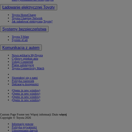
Ładowanie elektrycznej Toyoty
Toyota HomeCharge
Toyota Charging Network
Jak naładować elektryczną Toyotę?
Systemy bezpieczeństwa
Toyota T-Mate
System eCall
Komunikacja z autem
Nowa aplikacja MyToyota
Cyfrowy opiekun auta
Usługi Connected
Płatne subskrypcje
Toyota Connectivity Match
Skontaktuj się z nami
Polityka ciasteczek
Deklaracja dostępności
(Opens in new window)
(Opens in new window)
(Opens in new window)
(Opens in new window)
Custom Page Footer test Więcej informacji Dużo
więcej
Copyright © Toyota 2026
Informacje prawne
Polityka prywatności
Udostępnianie danych