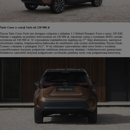
Yaris Cross w wersji Style od 130 900 zł
Toyota Yaris Cross Style jest dostępna wyłącznie z układem 1.5 Hybrid Dynamic Force o mocy 130 KM.
Wariant z napędem na przednie koła kosztuje od 130 900 zł, natomiast wersja z systemem AWD-i została
wyceniona od 140 900 zł. W wyposażeniu standardowym znajdują się 17" felgi aluminiowe, nastrojowe
oświetlenie wnętrza, bezprzewodowa ładowarka do smartfonów oraz system multimedialny Toyota Smart
Connect z ekranem o przekątnej 10,5". W tej odmianie wprowadzono także nowe fotele z wyraźniej
wyprofilowanym bocznym podparciem ozdobione platynowymi detalami i trójkolorowymi przeszyciami.
Dodatkowo samochód otrzymał podgrzewane wycieraczki przedniej szyby oraz podgrzewaną kierownicę.