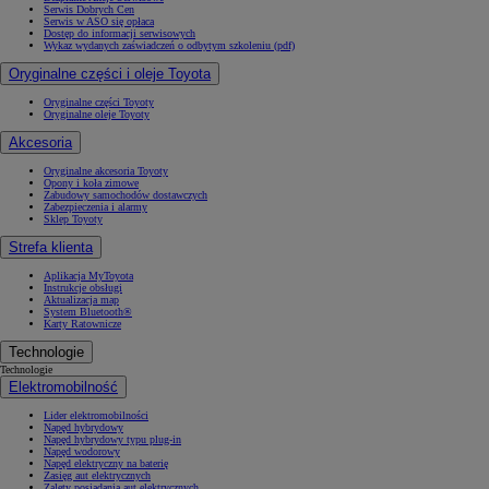
Serwis Dobrych Cen
Serwis w ASO się opłaca
Dostęp do informacji serwisowych
Wykaz wydanych zaświadczeń o odbytym szkoleniu (pdf)
Oryginalne części i oleje Toyota
Oryginalne części Toyoty
Oryginalne oleje Toyoty
Akcesoria
Oryginalne akcesoria Toyoty
Opony i koła zimowe
Zabudowy samochodów dostawczych
Zabezpieczenia i alarmy
Sklep Toyoty
Strefa klienta
Aplikacja MyToyota
Instrukcje obsługi
Aktualizacja map
System Bluetooth®
Karty Ratownicze
Technologie
Technologie
Elektromobilność
Lider elektromobilności
Napęd hybrydowy
Napęd hybrydowy typu plug-in
Napęd wodorowy
Napęd elektryczny na baterię
Zasięg aut elektrycznych
Zalety posiadania aut elektrycznych