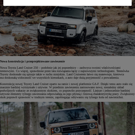
Nowa konstrukcja i przeprojektowane zawieszenie
Nowa Toyota Land Cruiser 250 – podobnie jak jej poprzednicy – zachwyca swoimi właściwościami
terenowymi. Co więcej, sprawdzone przez lata rozwiązania łączy z najnowszymi technologiami. Terenówka
Toyoty doskonale się spisuje także w ruchu miejskim. Land Cruiserem łatwo się manewruje, kierowca
ma doskonałą widoczność we wszystkich kierunkach, a auto daje dużą przyjemność z prowadzenia.
Konstrukcję nowej Toyoty Land Cruiser oparto na ramie i nowej platformie GA-F. Dzięki temu auto stało się
znacznie bardziej wytrzymałe i sztywne. W przednim zawieszeniu zastosowano nowy, niezależny układ
podwójnych wahaczy ze zwiększonym skokiem, co poprawiło przyczepność. Lżejsze i jednocześnie bardziej
sztywne elementy tylnego zawieszania odpowiadają za jego płynną i liniową charakterystykę pracy. Zwiększony
skok poprawił sprawność w trudnym terenie, zapobiegając odrywaniu się tylnego koła od nawierzchni.