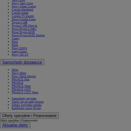
Nowy Yaris Cross
Nowy Urban Cruiser
Corolla Hatchback
Corolla Sedan
Corolla TS Kombi
Nowa Corolla Cross
Toyota C-HR
Toyota C-HR Plug-in
Nowa Toyota C-HR+
Nowa Toyota bZ4X
Nowa Toyota bZ4X Touring
Camry
Prius
Mirai
Nowy RAV4
Land Cruiser
Nowy GR GT
Samochody dostawcze
Hilux
Nowy Hilux
Nowy Hilux Electric
PROACE Max
PROACE
PROACE Verso
PROACE CITY
PROACE CITY Verso
Samochody używane
Umów się na jazdę testową
Zobacz wszystkie cenniki
Konfiguruj swoją Toyotę
Oferty specjalne i Finansowanie
Oferty specjalne i Finansowanie
Aktualne oferty