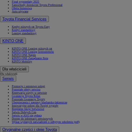
Finał wyprzedaży 2025
Samochody dostawcze Toyota Professional
Oferta biznesowa
Auta używane
Toyota Financial Services
Kredyt niższych rat Toyota Easy
Kredyt standardowy
Leasing standardowy
KINTO ONE
KINTO ONE Leasing niższych rat
KINTO ONE Leasing konsumencki
KINTO ONE Najem
KINTO ONE Zarządzanie flotą
KINTO Mobility
Dla właścicieli
Dla właścicieli
Serwis
Promocje i sezonowe usługi
Pozostałe oferty serwisu
Rezerwacja wizyty w serwisie
Gwarancja Toyota Relax
Pozostałe Gwarancje Toyoty
Ubezpieczenia i naprawy blacharsko-lakiernicze
Innowacyjne usługi dla Twojej wygody
Bezpłatne Akcje Serwisowe
Serwis Dobrych Cen
Serwis w ASO się opłaca
Dostęp do informacji serwisowych
Wykaz wydanych zaświadczeń o odbytym szkoleniu (pdf)
Oryginalne części i oleje Toyota