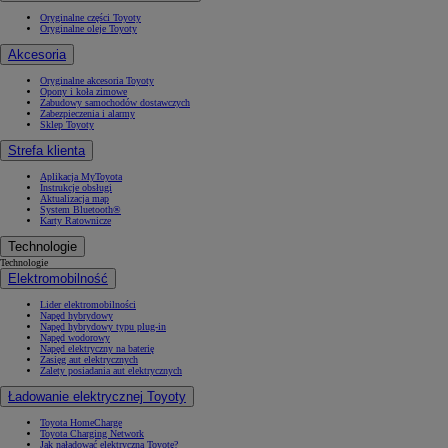
Oryginalne części Toyoty
Oryginalne oleje Toyoty
Akcesoria
Oryginalne akcesoria Toyoty
Opony i koła zimowe
Zabudowy samochodów dostawczych
Zabezpieczenia i alarmy
Sklep Toyoty
Strefa klienta
Aplikacja MyToyota
Instrukcje obsługi
Aktualizacja map
System Bluetooth®
Karty Ratownicze
Technologie
Technologie
Elektromobilność
Lider elektromobilności
Napęd hybrydowy
Napęd hybrydowy typu plug-in
Napęd wodorowy
Napęd elektryczny na baterię
Zasięg aut elektrycznych
Zalety posiadania aut elektrycznych
Ładowanie elektrycznej Toyoty
Toyota HomeCharge
Toyota Charging Network
Jak naładować elektryczną Toyotę?