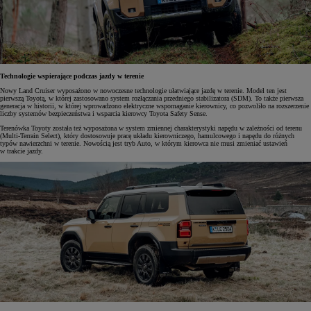
Technologie wspierające podczas jazdy w terenie
Nowy Land Cruiser wyposażono w nowoczesne technologie ułatwiające jazdę w terenie. Model ten jest
pierwszą Toyotą, w której zastosowano system rozłączania przedniego stabilizatora (SDM). To także pierwsza
generacja w historii, w której wprowadzono elektryczne wspomaganie kierownicy, co pozwoliło na rozszerzenie
liczby systemów bezpieczeństwa i wsparcia kierowcy Toyota Safety Sense.
Terenówka Toyoty została też wyposażona w system zmiennej charakterystyki napędu w zależności od terenu
(Multi-Terrain Select), który dostosowuje pracę układu kierowniczego, hamulcowego i napędu do różnych
typów nawierzchni w terenie. Nowością jest tryb Auto, w którym kierowca nie musi zmieniać ustawień
w trakcie jazdy.