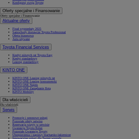
Konfiguruj swoją Toyotę
Oferty specjalne i Finansowanie
Oferty specjalne i Finansowanie
Aktualne oferty
Finał wyprzedaży 2025
Samochody dostawcze Toyota Professional
Oferta biznesowa
Auta używane
Toyota Financial Services
Kredyt niższych rat Toyota Easy
Kredyt standardowy
Leasing standardowy
KINTO ONE
KINTO ONE Leasing niższych rat
KINTO ONE Leasing konsumencki
KINTO ONE Najem
KINTO ONE Zarządzanie flotą
KINTO Mobility
Dla właścicieli
Dla właścicieli
Serwis
Promocje i sezonowe usługi
Pozostałe oferty serwisu
Rezerwacja wizyty w serwisie
Gwarancja Toyota Relax
Pozostałe Gwarancje Toyoty
Ubezpieczenia i naprawy blacharsko-lakiernicze
Innowacyjne usługi dla Twojej wygody