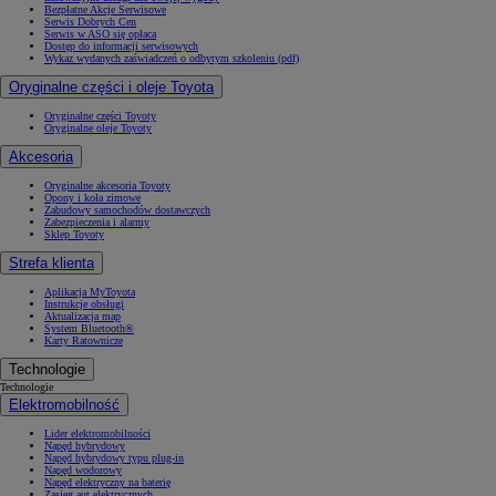
Bezpłatne Akcje Serwisowe
Serwis Dobrych Cen
Serwis w ASO się opłaca
Dostęp do informacji serwisowych
Wykaz wydanych zaświadczeń o odbytym szkoleniu (pdf)
Oryginalne części i oleje Toyota
Oryginalne części Toyoty
Oryginalne oleje Toyoty
Akcesoria
Oryginalne akcesoria Toyoty
Opony i koła zimowe
Zabudowy samochodów dostawczych
Zabezpieczenia i alarmy
Sklep Toyoty
Strefa klienta
Aplikacja MyToyota
Instrukcje obsługi
Aktualizacja map
System Bluetooth®
Karty Ratownicze
Technologie
Technologie
Elektromobilność
Lider elektromobilności
Napęd hybrydowy
Napęd hybrydowy typu plug-in
Napęd wodorowy
Napęd elektryczny na baterię
Zasięg aut elektrycznych