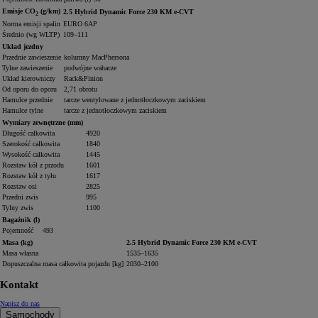
Emisje CO
(g/km)
2.5 Hybrid Dynamic Force 230 KM e-CVT
2
Norma emisji spalin
EURO 6AP
Średnio (wg WLTP)
109–111
Układ jezdny
Przednie zawieszenie
kolumny MacPhersona
Tylne zawieszenie
podwójne wahacze
Układ kierowniczy
Rack&Pinion
Od oporu do oporu
2,71 obrotu
Hamulce przednie
tarcze wentylowane z jednotłoczkowym zaciskiem
Hamulce tylne
tarcze z jednotłoczkowym zaciskiem
Wymiary zewnętrzne (mm)
Długość całkowita
4920
Szerokość całkowita
1840
Wysokość całkowita
1445
Rozstaw kół z przodu
1601
Rozstaw kół z tyłu
1617
Rozstaw osi
2825
Przedni zwis
995
Tylny zwis
1100
Bagażnik (l)
Pojemność
493
Masa (kg)
2.5 Hybrid Dynamic Force 230 KM e-CVT
Masa własna
1535–1635
Dopuszczalna masa całkowita pojazdu [kg]
2030–2100
Kontakt
Napisz do nas
Samochody