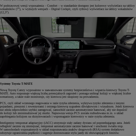
W podstawowej wersji wyposażenia – Comfort – w standardzie dostępny jest kolorowy wyświetlacz na tablicy
wskaźników (7"), w wyższych wersjach – Digital Cockpit, czyli cyfrowy wyświetlacz na tablicy wskaźników
(12,3").
Systemy Toyota T-MATE
Nową Toyotę Camry wyposażono w zaawansowane systemy bezpieczeństwa i wsparcia kierowcy Toyota T-
MATE. Auto rozpoznaje większą liczbę potencjalnych zagrożeń i pomaga uniknąć kolizji w większej liczbie
scenariuszy, a także stale monitoruje, czy kierowca jest skupiony na prowadzeniu.
PCS, czyli układ wczesnego reagowania w razie ryzyka zderzenia, wykrywa ryzyko zderzenia z innymi
pojazdami, pieszymi i rowerzystami i ostrzega kierowcę sygnałem dźwiękowym i wizualnym. Jeżeli kierowca
nie zdoła odpowiednio szybko zareagować, samochód zacznie automatycznie hamować, aby nie dopuścić
do kolizji lub zminimalizować jej skutki. Najnowsza wersja PCS została rozbudowana m.in. o układ
zapobiegania kolizjom na skrzyżowaniach i wspomaganie kierownicy w razie ryzyka zderzenia.
Inteligentny tempomat adaptacyjny (iACC) utrzymuje stały zadany dystans od poprzedzającego auta. Jeżeli
odległość zacznie się zmniejszać, tempomat automatycznie zacznie hamować i uruchomi światła stop.
W samochodach wyposażonych w układ rozpoznawania znaków drogowych (RSA) system dodatkowo
odczytuje ograniczenia prędkości i sugeruje dostosowanie stylu jazdy do obowiązujących limitów.