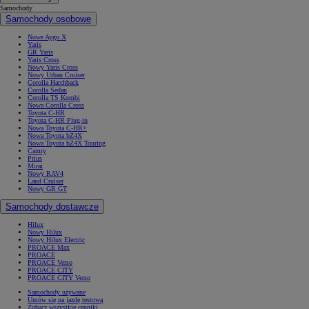
Samochody
Samochody osobowe
Nowe Aygo X
Yaris
GR Yaris
Yaris Cross
Nowy Yaris Cross
Nowy Urban Cruiser
Corolla Hatchback
Corolla Sedan
Corolla TS Kombi
Nowa Corolla Cross
Toyota C-HR
Toyota C-HR Plug-in
Nowa Toyota C-HR+
Nowa Toyota bZ4X
Nowa Toyota bZ4X Touring
Camry
Prius
Mirai
Nowy RAV4
Land Cruiser
Nowy GR GT
Samochody dostawcze
Hilux
Nowy Hilux
Nowy Hilux Electric
PROACE Max
PROACE
PROACE Verso
PROACE CITY
PROACE CITY Verso
Samochody używane
Umów się na jazdę testową
Zobacz wszystkie cenniki