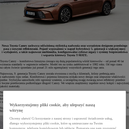
Nowa Toyota Camry zachwyca odświeżoną stylistyką nadwozia oraz wyrazistym designem przedniego
pasa z nowymi reflektorami. Pojazd wyposażono w napęd hybrydowy 5. generacji o większej mocy
i wydajności, a także najnowsze multimedia, konfigurowalne cyfrowe zegary i systemy bezpieczeństwa
i wsparcia kierowcy Toyota T-MATE.
Toyota Camry – komfortowa limuzyna ciesząca się dużą popularnością wśród kierowców – od ponad 40 lat
wyznacza standardy w segmencie sedanów. Model ten na rynku zadebiutował w 1982 roku. Od tego czasu
na całym świecie sprzedano już ponad 21 mln egzemplarzy wszystkich generacji tego auta.
Najnowsza, 9. generacja Toyoty Camry została stworzona z myślą o klientach, którzy preferują auta
z nadwoziem typu sedan. Komfortowa i pojemna limuzyna zyskała nowy design oraz ulepszone właściwości
jezdne. Stylistyka samochodu robi ogromne wrażenie, a szczególną uwagę zwracają nowe reflektory przednie
i boczne przetłoczenia podkreślające długość Camry. We wnętrzu znajdziemy zupełnie nowy kokpit i najwyższej
jakości materiały.
Nową Toyotę Camry wyposażono w napęd hybrydowy 5. generacji. Jest on mocniejszy, wydajniejszy i sprawia
większą przyjemność w trakcie jazdy. Auto zyskało również nowy system multimedialny, a także
konfigurowalne cyfrowe zegary, dzięki czemu obsługa najważniejszych funkcji stała się bardziej intuicyjna
i szybsza.
Wykorzystujemy pliki cookie, aby ulepszyć naszą
Standardem w nowej Toyocie Camry są także najnowsze systemy bezpieczeństwa i wsparcia kierowcy Toyota T-
witrynę
MATE.
Chcemy ułatwić Ci korzystanie z naszej strony i usprawnić świadczenie usług,
dlatego wykorzystujemy pliki cookie, które są umieszczane na Twoim
komputerze, telefonie komórkowym lub tablecie. Pomagają one nam zrozumieć