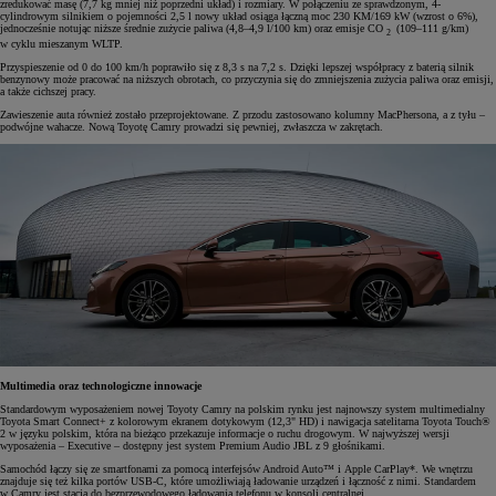
zredukować masę (7,7 kg mniej niż poprzedni układ) i rozmiary. W połączeniu ze sprawdzonym, 4-
cylindrowym silnikiem o pojemności 2,5 l nowy układ osiąga łączną moc 230 KM/169 kW (wzrost o 6%),
jednocześnie notując niższe średnie zużycie paliwa (4,8–4,9 l/100 km) oraz emisje CO
(109–111 g/km)
2
w cyklu mieszanym WLTP.
Przyspieszenie od 0 do 100 km/h poprawiło się z 8,3 s na 7,2 s. Dzięki lepszej współpracy z baterią silnik
benzynowy może pracować na niższych obrotach, co przyczynia się do zmniejszenia zużycia paliwa oraz emisji,
a także cichszej pracy.
Zawieszenie auta również zostało przeprojektowane. Z przodu zastosowano kolumny MacPhersona, a z tyłu –
podwójne wahacze. Nową Toyotę Camry prowadzi się pewniej, zwłaszcza w zakrętach.
Multimedia oraz technologiczne innowacje
Standardowym wyposażeniem nowej Toyoty Camry na polskim rynku jest najnowszy system multimedialny
Toyota Smart Connect+ z kolorowym ekranem dotykowym (12,3" HD) i nawigacja satelitarna Toyota Touch®
2 w języku polskim, która na bieżąco przekazuje informacje o ruchu drogowym. W najwyższej wersji
wyposażenia – Executive – dostępny jest system Premium Audio JBL z 9 głośnikami.
Samochód łączy się ze smartfonami za pomocą interfejsów Android Auto™ i Apple CarPlay*. We wnętrzu
znajduje się też kilka portów USB-C, które umożliwiają ładowanie urządzeń i łączność z nimi. Standardem
w Camry jest stacja do bezprzewodowego ładowania telefonu w konsoli centralnej.