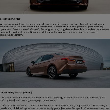
Eleganckie wnętrze
We wnętrzu nowej Toyoty Camry prestiż i elegancja łączą się z nowoczesnością i komfortem. Centralnym
punktem kabiny jest ekran systemu multimedialnego, tworzący efekt otwartej przestrzeni przed kierowcą
i pasażerem. Dołożono wszelkich starań, aby osiągnąć najwyższą jakość wykonania, a do wykończenia wnętrza
użyto najlepszych materiałów. Nowy wygląd deski rozdzielczej łączy w prosty i przejrzysty sposób
poszczególne elementy.
Napęd hybrydowy 5. generacji
Camry to najnowszy model Toyoty, który otrzymał 5. generację napędu hybrydowego o lepszych osiągach,
większej wydajności oraz przyjemniejszym prowadzeniu.
Częścią tego układu jest m.in. nowa litowo-jonowa bateria o większej mocy. Najważniejsze elementy napędu –
przekładnia, silniki elektryczne oraz inwerter – zostały przeprojektowane, by ograniczyć wewnętrzne straty oraz