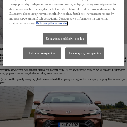
Twoje potrzeby i ulepszać funkcjonalność naszej witryny. Są wykorzystywane do
dostarczania usług i narzędzi osób trzecich, a także służą do celów reklamowych.
Zalecamy akceptację wszystkich plików cookie. Jeżeli nie wyrażasz na to zgody,
możesz łatwo zmienić ich ustawienia. Szczegółowe informacje na ten temat
znajdziesz w naszej
Polityce plików cookie.
Ustawienia plików cookie
Nowoczesny design
Odrzuć wszystkie
Zaakceptuj wszystkie
Design nowej Toyoty Camry został opracowany w kalifornijskim studiu CALTY. Projektanci nadali autu
nowoczesny wygląd, zachowując jednocześnie jego elegancki i wyrafinowany charakter. Najbardziej zmienił się
przód auta, który nawiązuje do nowego języka stylistycznego marki znanego z Toyoty C-HR czy Priusa. Został
on niżej osadzony, a jego szerokość potęgują nowe, smukłe reflektory o zakrzywionym kształcie.
Wymiary zewnętrzne samochodu niemal się nie zmieniły. Nieco zwiększone zostały zwisy przedni i tylny oraz
niżej poprowadzono linię dachu w tylnej części nadwozia.
Tylne światła zyskały nowy wygląd i razem z kształtem pokrywy bagażnika nawiązują do projektu przedniego
pasa.