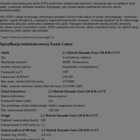
Asystent utrzymania pasa ruchu (LTA) monitoruje oznakowanie poziome i utrzymuje auto na zadanym torze
jazdy, wykonując delikatne manewry korygujące, gdy pojazd zacznie przekraczać linię bez użycia
kierunkowskazu.
Jeśli EDSS (układ awaryjnego zatrzymania pojazdu) wykryje brak reakcji ze strony prowadzącego, wyemituje
głośny sygnał dźwiękowy, a następnie rozpocznie hamowanie awaryjne, wytracając prędkość aż do całkowitego
zatrzymania auta przy zachowaniu zadanego toru jazdy. Następnie uruchomione zostaną światła awaryjne,
by ostrzec innych uczestników ruchu. EDSS automatycznie otworzy zamki wszystkich drzwi, by ułatwić akcję
ratunkową, jeżeli zajdzie taka potrzeba.
* Apple CarPlay jest znakiem towarowym Apple Inc.
Specyfikacja techniczna nowej Toyoty Camry
Silnik
2.5 Hybrid Dynamic Force 230 KM e-CVT
Typ
4-cylindrowy, rzędowy
Mechanizm zaworów
DOHC 16-zaworowy
System wtrysku paliwa
bezpośredni, wielopunktowy
3
2487
Pojemność (cm
)
Łączna moc (KM/kW)
230/169
Moc maks. silnika (kW/obr./min)
137/6000
Maks. moment obrotowy silnika (Nm/obr./min)
221/3200–5200
Układ hybrydowy
2.5 Hybrid Dynamic Force 230 KM e-CVT
Bateria hybrydowa
litowo-jonowa
Pojemność baterii (Ahr)
4,0
Typ przedniego silnika elektrycznego
silnik z magnesami trwałymi
Moc maksymalna (KM/kW)
136/100
Osiągi
2.5 Hybrid Dynamic Force 230 KM e-CVT
Prędkość maksymalna (km/h)
180
Przyspieszenie 0–100 km/h (s)
7,2
Zużycie paliwa (l/100 km)
2.5 Hybrid Dynamic Force 230 KM e-CVT
Średnio (wg WLTP)
4,8–4,9
Pojemność zbiornika paliwa (l)
50