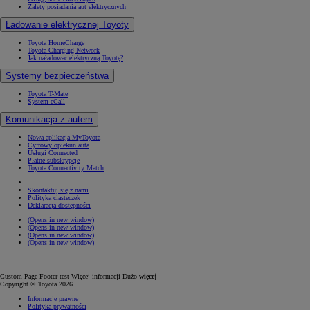
Zalety posiadania aut elektrycznych
Ładowanie elektrycznej Toyoty
Toyota HomeCharge
Toyota Charging Network
Jak naładować elektryczną Toyotę?
Systemy bezpieczeństwa
Toyota T-Mate
System eCall
Komunikacja z autem
Nowa aplikacja MyToyota
Cyfrowy opiekun auta
Usługi Connected
Płatne subskrypcje
Toyota Connectivity Match
Skontaktuj się z nami
Polityka ciasteczek
Deklaracja dostępności
(Opens in new window)
(Opens in new window)
(Opens in new window)
(Opens in new window)
Custom Page Footer test Więcej informacji Dużo
więcej
Copyright © Toyota 2026
Informacje prawne
Polityka prywatności