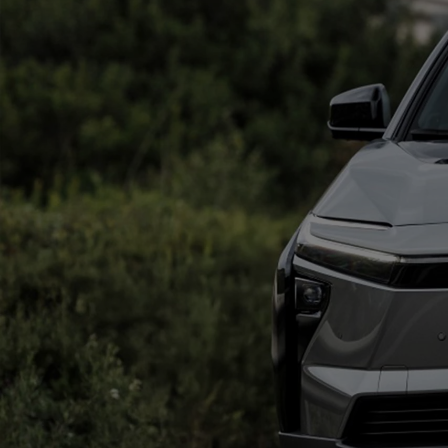
Od
105 300 zł
Corolla Hatchback
HYBRID