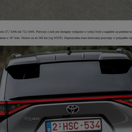
 57,7 kWh lub 73,1 kWh. Pierwszy z nich jest dostępny wyłącznie w wersji Style z napędem na przednie koła,
ażona w 18" koła. Wynosi on do 569 km (wg WLTP). Dopuszczalna masa holowanej przyczepy w przypadku tejż