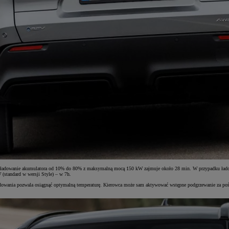
Naładowanie akumulatora od 10% do 80% z maksymalną mocą 150 kW zajmuje około 28 min. W przypadku łado
(standard w wersji Style) – w 7h.
adowania pozwala osiągnąć optymalną temperaturę. Kierowca może sam aktywować wstępne podgrzewanie za pośr