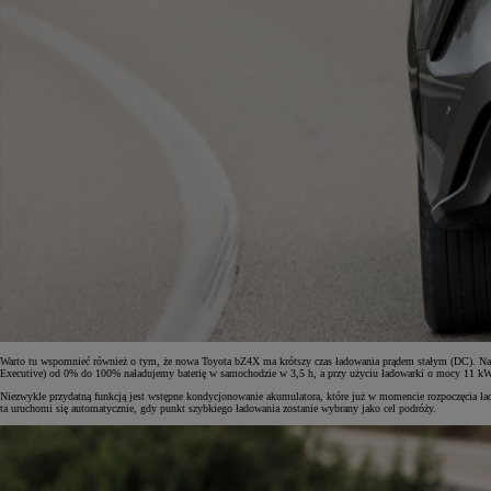
Warto tu wspomnieć również o tym, że nowa Toyota bZ4X ma krótszy czas ładowania prądem stałym (DC). 
Executive) od 0% do 100% naładujemy baterię w samochodzie w 3,5 h, a przy użyciu ładowarki o mocy 11 kW 
Niezwykle przydatną funkcją jest wstępne kondycjonowanie akumulatora, które już w momencie rozpoczęcia ł
ta uruchomi się automatycznie, gdy punkt szybkiego ładowania zostanie wybrany jako cel podróży.