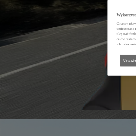
Wykorzystu
Chcemy ułatwi
umieszczane 
ulepszać funk
celów reklamo
ich ustawieni
Ustawie