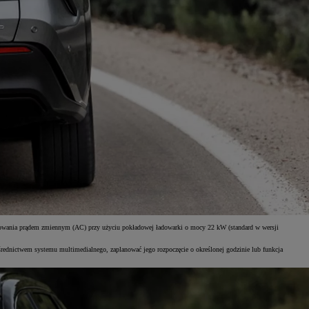
wania prądem zmiennym (AC) przy użyciu pokładowej ładowarki o mocy 22 kW (standard w wersji
ednictwem systemu multimedialnego, zaplanować jego rozpoczęcie o określonej godzinie lub funkcja