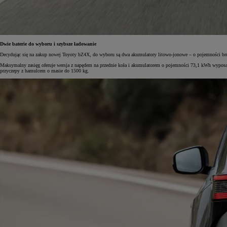
Dwie baterie do wyboru i szybsze ładowanie
Decydując się na zakup nowej Toyoty bZ4X, do wyboru są dwa akumulatory litowo-jonowe – o pojemności brutto
Maksymalny zasięg oferuje wersja z napędem na przednie koła i akumulatorem o pojemności 73,1 kWh wypos
przyczepy z hamulcem o masie do 1500 kg.