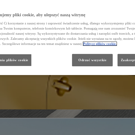
jemy pliki cookie, aby ulepszyć naszą witrynę
ć Ci korzystanie z naszej strony i usprawnić świadczenie usług, dlatego wykorzystujemy pliki co
na Twoim komputerze, telefonie komórkowym lub tablecie. Pomagają one nam zrozumieć Twoje 
cjonalność naszej witryny. Są wykorzystywane do dostarczania usług i narzędzi osób trzecich, a 
wych. Zalecamy akceptację wszystkich plików cookie. Jeżeli nie wyrażasz na to zgody, możesz 
a. Szczegółowe informacje na ten temat znajdziesz w naszej
Polityce plików cookie.
nia plików cookie
Odrzuć wszystkie
Zaakcept