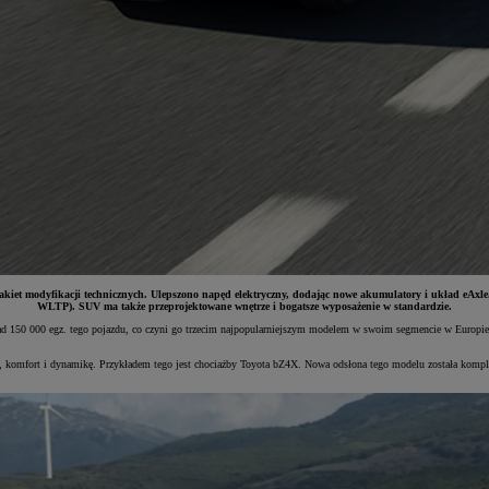
kiet modyfikacji technicznych. Ulepszono napęd elektryczny, dodając nowe akumulatory i układ eAxle
WLTP). SUV ma także przeprojektowane wnętrze i bogatsze wyposażenie w standardzie.
nad 150 000 egz. tego pojazdu, co czyni go trzecim najpopularniejszym modelem w swoim segmencie w Europie
ość, komfort i dynamikę. Przykładem tego jest chociażby Toyota bZ4X. Nowa odsłona tego modelu została ko