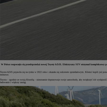
W Polsce rozpoczęła się przedsprzedaż nowej Toyoty bZ4X. Elektryczny SUV otrzymał kompleksowy pa
Toyota bZ4X pojawiła się na rynku w 2022 roku i okazała się sukcesem sprzedażowym. Klienci kupili już po
Od
81 900 zł
terenowe.
Toyota – zgodnie ze swoją filozofią – nieustannie dopracowuje swoje samochody, aby zwiększyć ich wydajn
Yaris Cross
ładowanie i większy zasięg.
HYBRID