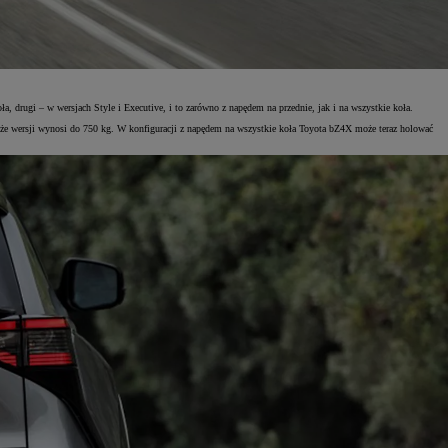
 drugi – w wersjach Style i Executive, i to zarówno z napędem na przednie, jak i na wszystkie koła.
e wersji wynosi do 750 kg. W konfiguracji z napędem na wszystkie koła Toyota bZ4X może teraz holować