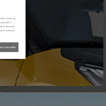
okie, które są
potrzeby i
także służą do
łatwo zmienić
uj wszystkie