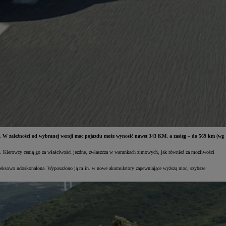
. W zależności od wybranej wersji moc pojazdu może wynosić nawet 343 KM, a zasięg – do 569 km (wg
. Kierowcy cenią go za właściwości jezdne, zwłaszcza w warunkach zimowych, jak również za możliwości
mpleksowo udoskonalona. Wyposażono ją m.in. w nowe akumulatory zapewniające wyższą moc, szybsze