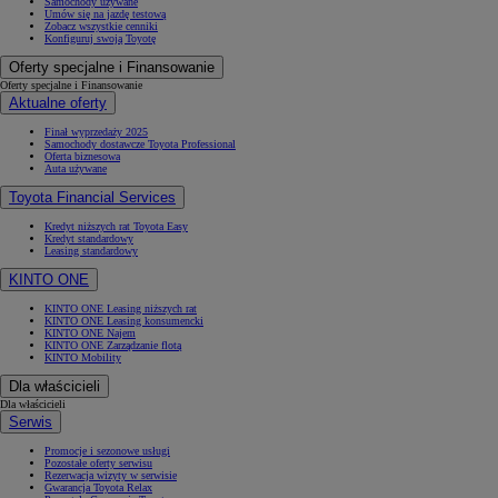
Samochody używane
Umów się na jazdę testową
Zobacz wszystkie cenniki
Konfiguruj swoją Toyotę
Oferty specjalne i Finansowanie
Oferty specjalne i Finansowanie
Aktualne oferty
Finał wyprzedaży 2025
Samochody dostawcze Toyota Professional
Oferta biznesowa
Auta używane
Toyota Financial Services
Kredyt niższych rat Toyota Easy
Kredyt standardowy
Leasing standardowy
KINTO ONE
KINTO ONE Leasing niższych rat
KINTO ONE Leasing konsumencki
KINTO ONE Najem
KINTO ONE Zarządzanie flotą
KINTO Mobility
Dla właścicieli
Dla właścicieli
Serwis
Promocje i sezonowe usługi
Pozostałe oferty serwisu
Rezerwacja wizyty w serwisie
Gwarancja Toyota Relax