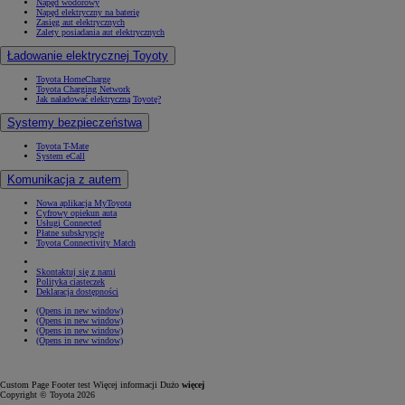
Napęd wodorowy
Napęd elektryczny na baterię
Zasięg aut elektrycznych
Zalety posiadania aut elektrycznych
Ładowanie elektrycznej Toyoty
Toyota HomeCharge
Toyota Charging Network
Jak naładować elektryczną Toyotę?
Systemy bezpieczeństwa
Toyota T-Mate
System eCall
Komunikacja z autem
Nowa aplikacja MyToyota
Cyfrowy opiekun auta
Usługi Connected
Płatne subskrypcje
Toyota Connectivity Match
Skontaktuj się z nami
Polityka ciasteczek
Deklaracja dostępności
(Opens in new window)
(Opens in new window)
(Opens in new window)
(Opens in new window)
Custom Page Footer test Więcej informacji Dużo
więcej
Copyright © Toyota 2026