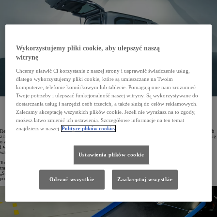
Wykorzystujemy pliki cookie, aby ulepszyć naszą
witrynę
Chcemy ułatwić Ci korzystanie z naszej strony i usprawnić świadczenie usług,
dlatego wykorzystujemy pliki cookie, które są umieszczane na Twoim
komputerze, telefonie komórkowym lub tablecie. Pomagają one nam zrozumieć
Twoje potrzeby i ulepszać funkcjonalność naszej witryny. Są wykorzystywane do
dostarczania usług i narzędzi osób trzecich, a także służą do celów reklamowych.
Toyota poszerzyła ofertę pojazdów dostosowanych do wygodnego i bezpiecznego przewozu osób
z niepełnosprawnościami. PROACE CITY Verso został wzbogacony o fabryczne pakiety Gruau,
Zalecamy akceptację wszystkich plików cookie. Jeżeli nie wyrażasz na to zgody,
a dzięki wsparciu finansowemu z Państwowego Funduszu Rehabilitacji Osób Niepełnosprawnych
możesz łatwo zmienić ich ustawienia. Szczegółowe informacje na ten temat
(PFRON) cena samochodu zaczyna się już od 41 899 zł.
znajdziesz w naszej
Polityce plików cookie.
Realizując koncepcję „Mobilność dla wszystkich”, Toyota wprowadza pojazdy dostosowane do przewozu osób
z niepełnosprawnościami. Asortyment możliwych konwersji dla modelu PROACE CITY Verso powiększył się
o zabudowy wykonane przez znaną firmę Gruau z Francji. Udogodnienia poprawiające komfort wsiadania
i wysiadania oraz gwarantujące komfortowe i bezpieczne podróżowanie zaprojektowano dla 7-osobowego
wariantu nadwozia Long z tylną klapą w wersjach Business i Family.
Ustawienia plików cookie
Toyoty PROACE CITY Verso z zabudową Gruau wyprodukowano zgodnie z wymogami dotyczącymi
transportu osób z niepełnosprawnością i kwalifikują się do przyznania dotacji w programie PFRON
„Samodzielność – Aktywność – Mobilność!”. Przy najwyższym dofinansowaniu wynoszącym 85% ceny
pojazdu, PROACE CITY Verso z zabudową Gruau można nabyć już od 41 899 złotych.
Odrzuć wszystkie
Zaakceptuj wszystkie