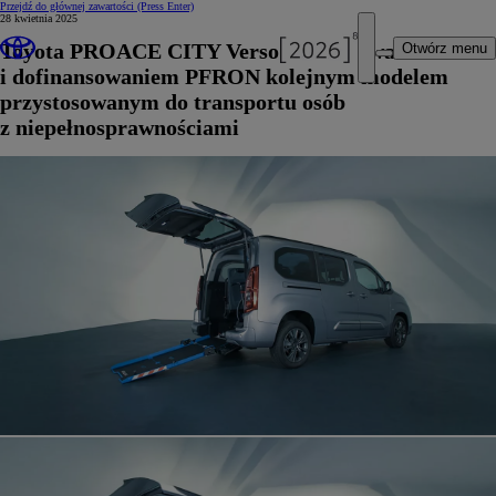
Przejdź do głównej zawartości
(Press Enter)
28 kwietnia 2025
Toyota PROACE CITY Verso z zabudowami Gruau
Otwórz menu
i dofinansowaniem PFRON kolejnym modelem
przystosowanym do transportu osób
z niepełnosprawnościami