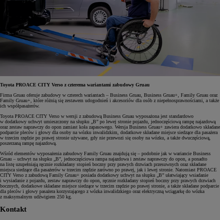
Toyota PROACE CITY Verso z czterema wariantami zabudowy Gruau
Firma Gruau oferuje zabudowy w czterech wariantach – Business Gruau, Business Gruau+, Family Gruau oraz
Family Gruau+, które różnią się zestawem udogodnień i akcesoriów dla osób z niepełnosprawnościami, a także
ich współpasażerów.
Toyota PROACE CITY Verso w wersji z zabudową Business Gruau wyposażona jest standardowo
w dodatkowy uchwyt umieszczony na słupku „B” po lewej stronie pojazdu, jednoczęściową rampę najazdową
oraz zestaw naprawczy do opon zamiast koła zapasowego. Wersja Business Gruau+ zawiera dodatkowo składane
podparcie pleców i głowy dla osoby na wózku inwalidzkim, dodatkowe składane miejsce siedzące dla pasażera
w trzecim rzędzie po prawej stronie używane, gdy nie przewozi się osoby na wózku, a także dwuczęściową,
poszerzaną rampę najazdową.
Wśród elementów wyposażenia zabudowy Family Gruau znajdują się – podobnie jak w wariancie Business
Gruau – uchwyt na słupku „B”, jednoczęściowa rampa najazdowa i zestaw naprawczy do opon, a ponadto
na listę uzupełniają ręcznie rozkładany stopień boczny przy prawych drzwiach przesuwnych oraz składane
miejsca siedzące dla pasażerów w trzecim rzędzie zarówno po prawej, jak i lewej stronie. Natomiast PROACE
CITY Verso z zabudową Family Gruau+ posiada dodatkowy uchwyt na słupku „B” ułatwiający wsiadanie
i wysiadanie z pojazdu, zestaw naprawczy do opon, ręcznie rozkładany stopień boczny przy prawych drzwiach
bocznych, dodatkowe składane miejsce siedzące w trzecim rzędzie po prawej stronie, a także składane podparcie
dla pleców i głowy pasażera korzystającego z wózka inwalidzkiego oraz elektryczną wciągarkę do wózka
z maksymalnym udźwigiem 250 kg.
Kontakt