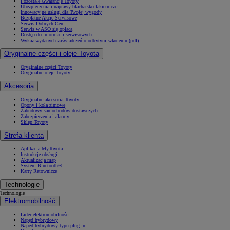
Pozostałe Gwarancje Toyoty
Ubezpieczenia i naprawy blacharsko-lakiernicze
Innowacyjne usługi dla Twojej wygody
Bezpłatne Akcje Serwisowe
Serwis Dobrych Cen
Serwis w ASO się opłaca
Dostęp do informacji serwisowych
Wykaz wydanych zaświadczeń o odbytym szkoleniu (pdf)
Oryginalne części i oleje Toyota
Oryginalne części Toyoty
Oryginalne oleje Toyoty
Akcesoria
Oryginalne akcesoria Toyoty
Opony i koła zimowe
Zabudowy samochodów dostawczych
Zabezpieczenia i alarmy
Sklep Toyoty
Strefa klienta
Aplikacja MyToyota
Instrukcje obsługi
Aktualizacja map
System Bluetooth®
Karty Ratownicze
Technologie
Technologie
Elektromobilność
Lider elektromobilności
Napęd hybrydowy
Napęd hybrydowy typu plug-in