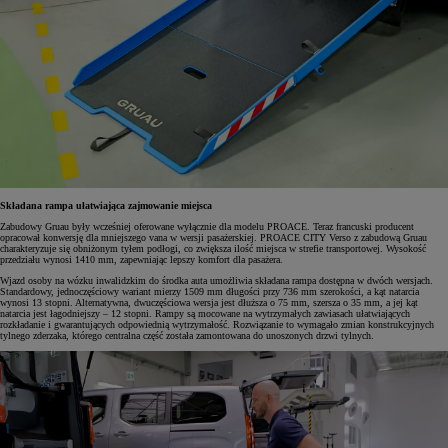
Składana rampa ułatwiająca zajmowanie miejsca
Zabudowy Gruau były wcześniej oferowane wyłącznie dla modelu PROACE. Teraz francuski producent
opracował konwersję dla mniejszego vana w wersji pasażerskiej. PROACE CITY Verso z zabudową Gruau
charakteryzuje się obniżonym tyłem podłogi, co zwiększa ilość miejsca w strefie transportowej. Wysokość
przedziału wynosi 1410 mm, zapewniając lepszy komfort dla pasażera.
Wjazd osoby na wózku inwalidzkim do środka auta umożliwia składana rampa dostępna w dwóch wersjach.
Standardowy, jednoczęściowy wariant mierzy 1509 mm długości przy 736 mm szerokości, a kąt natarcia
wynosi 13 stopni. Alternatywna, dwuczęściowa wersja jest dłuższa o 75 mm, szersza o 35 mm, a jej kąt
natarcia jest łagodniejszy – 12 stopni. Rampy są mocowane na wytrzymałych zawiasach ułatwiających
rozkładanie i gwarantujących odpowiednią wytrzymałość. Rozwiązanie to wymagało zmian konstrukcyjnych
tylnego zderzaka, którego centralna część została zamontowana do unoszonych drzwi tylnych.