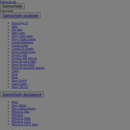
Napisz do nas
Samochody
Samochody
Samochody osobowe
Nowe Aygo X
Yaris
GR Yaris
Yaris Cross
Nowy Yaris Cross
Nowy Urban Cruiser
Corolla Hatchback
Corolla Sedan
Corolla TS Kombi
Nowa Corolla Cross
Toyota C-HR
Toyota C-HR Plug-in
Nowa Toyota C-HR+
Nowa Toyota bZ4X
Nowa Toyota bZ4X Touring
Camry
Prius
Mirai
Nowy RAV4
Land Cruiser
Nowy GR GT
Samochody dostawcze
Hilux
Nowy Hilux
Nowy Hilux Electric
PROACE Max
PROACE
PROACE Verso
PROACE CITY
PROACE CITY Verso