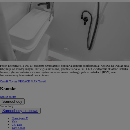
Pakiet Executive (11 000 zł) rozszerza wyposażenie, poprawia komfort podróżowania i wpływa na wygląd auta.
Obejmuje on między innymi 16" felgi aluminiowe, przednie światła Full LED, elektrycznie składane lusterka
boczne, cyfrowe lusterko wsteczne, system monitorowania martwego pola w lusterkach (BSM) oraz
bezprzewodową ładowarkę do smartfonów.
Cennik Toyoty PROACE MAX Tanuki
Kontakt
Napisz do nas
Samochody
Samochody
Samochody osobowe
Nowe Aygo X
Yaris
GR Yaris
Yaris Cross