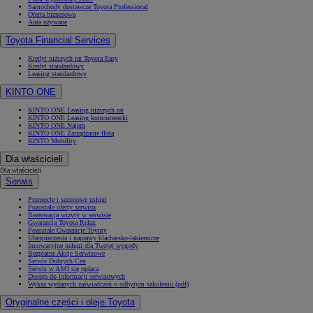
Samochody dostawcze Toyota Professional
Oferta biznesowa
Auta używane
Toyota Financial Services
Kredyt niższych rat Toyota Easy
Kredyt standardowy
Leasing standardowy
KINTO ONE
KINTO ONE Leasing niższych rat
KINTO ONE Leasing konsumencki
KINTO ONE Najem
KINTO ONE Zarządzanie flotą
KINTO Mobility
Dla właścicieli
Dla właścicieli
Serwis
Promocje i sezonowe usługi
Pozostałe oferty serwisu
Rezerwacja wizyty w serwisie
Gwarancja Toyota Relax
Pozostałe Gwarancje Toyoty
Ubezpieczenia i naprawy blacharsko-lakiernicze
Innowacyjne usługi dla Twojej wygody
Bezpłatne Akcje Serwisowe
Serwis Dobrych Cen
Serwis w ASO się opłaca
Dostęp do informacji serwisowych
Wykaz wydanych zaświadczeń o odbytym szkoleniu (pdf)
Oryginalne części i oleje Toyota