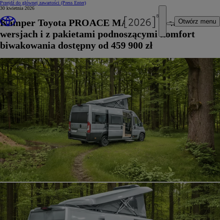
Przejdź do głównej zawartości
(Press Enter)
30 kwietnia 2026
Kamper Toyota PROACE MAX Tanuki w dwóch
Otwórz menu
wersjach i z pakietami podnoszącymi komfort
biwakowania dostępny od 459 900 zł