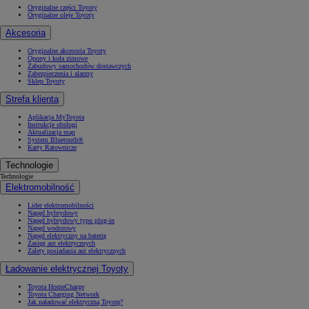
Oryginalne części Toyoty
Oryginalne oleje Toyoty
Akcesoria
Oryginalne akcesoria Toyoty
Opony i koła zimowe
Zabudowy samochodów dostawczych
Zabezpieczenia i alarmy
Sklep Toyoty
Strefa klienta
Aplikacja MyToyota
Instrukcje obsługi
Aktualizacja map
System Bluetooth®
Karty Ratownicze
Technologie
Technologie
Elektromobilność
Lider elektromobilności
Napęd hybrydowy
Napęd hybrydowy typu plug-in
Napęd wodorowy
Napęd elektryczny na baterię
Zasięg aut elektrycznych
Zalety posiadania aut elektrycznych
Ładowanie elektrycznej Toyoty
Toyota HomeCharge
Toyota Charging Network
Jak naładować elektryczną Toyotę?