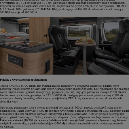
o wymiarach 181 x 74 cm oraz 193 x 71 cm. Opcjonalnie można zamówić podnoszony dach z dodatkowym
miejscem do spania o wymiarach 200 x 120 cm, co pozwala zwiększyć liczbę miejsc noclegowych. PROACE
MAX Tanuki 636 z jednostką 2.2 D4-D 140 KM jest dostępny od 466 900 zł, natomiast wariant oferujący
180 KM kosztuje od 486 900 zł.
Pakiety z wyposażeniem opcjonalnym
Toyota PROACE MAX Tanuki jest świetną bazą do rozbudowy o dodatkowe akcesoria i pakiety, które
podnoszą wygodę podczas biwakowania oraz zwiększają funkcjonalność pojazdu. Do wyposażenia opcjonalnego
należą między innymi gniazdo zewnętrznego prysznica (1450 zł), przyłącze gazowe na zewnątrz (1250 zł) oraz
hak holowniczy z instalacją elektryczną 13 PIN (6250 zł). Dostępny jest również pakiet startowy (1200 zł)
zawierający chemię do toalety, kabel adapter, przejściówkę CEE, kliny najazdowe oraz wąż do napełniania
zbiornika wody.
Opcjonalny podnoszony dach z dwoma miejscami do spania (24 900 zł) pozwala zwiększyć liczbę miejsc
noclegowych. Pakiet wentylacji (4000 zł) obejmuje wywietrznik z ramką i oświetleniem LED, natomiast pakiet
klimatyzacji (13 000 zł) oferuje dachową klimatyzację z funkcją ogrzewania. Komfort postoju na kempingu
podnosi pakiet biwakowy (15 950 zł) z markizą o długości 3,5 m i adapterem oraz bagażnikiem na trzy rowery.
Pakiet niezależności (10 300 zł) zapewnia dodatkowe źródło energii dzięki panelowi solarnemu z regulatorem
napięcia i przetwornicą, a pakiet zaciemniający (2500 zł) z roletami na przednie szyby zwiększa prywatność
we wnętrzu.