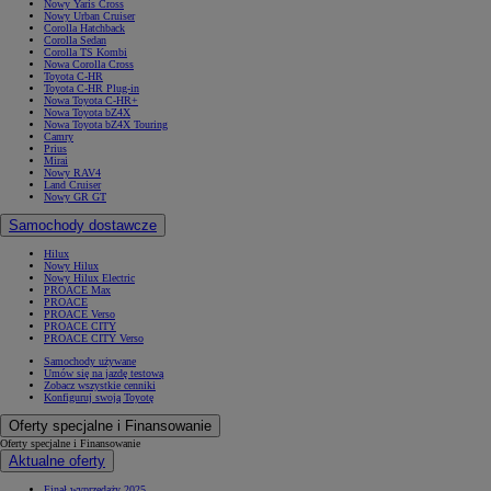
Nowy Yaris Cross
Nowy Urban Cruiser
Corolla Hatchback
Corolla Sedan
Corolla TS Kombi
Nowa Corolla Cross
Toyota C-HR
Toyota C-HR Plug-in
Nowa Toyota C-HR+
Nowa Toyota bZ4X
Nowa Toyota bZ4X Touring
Camry
Prius
Mirai
Nowy RAV4
Land Cruiser
Nowy GR GT
Samochody dostawcze
Hilux
Nowy Hilux
Nowy Hilux Electric
PROACE Max
PROACE
PROACE Verso
PROACE CITY
PROACE CITY Verso
Samochody używane
Umów się na jazdę testową
Zobacz wszystkie cenniki
Konfiguruj swoją Toyotę
Oferty specjalne i Finansowanie
Oferty specjalne i Finansowanie
Aktualne oferty
Finał wyprzedaży 2025