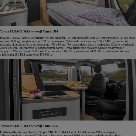
Toyota PROACE MAX w wersji Tanuki 599
PROACE MAX Tanuki 599 mierzy 599 cm długości, 229 cm szerokości oraz 264 cm wysokości, a jego masa
wynosi 3050 kg. Wnętrze oferuje 189 cm wysokości. Tylne łóżko ma wymiary 190 x 140 cm, natomiast
przednie, składane miejsce do spania ma 170 x 90 cm. Po wyposażeniu auta w opcjonalne łóżko o wymiarach
200 x 120 cm, umieszczone w podnoszonym dachu, liczba miejsc noclegowych wzrasta maksymalnie
do pięciu. Wariant Tanuki 599 z silnikiem o mocy 140 KM wyceniono od 459 900 zł, natomiast odmiana
z jednostką 180 KM startuje od 479 900 zł.
Toyota PROACE MAX w wersji Tanuki 636
Podstawą dla odmiany Tanuki 636 jest PROACE MAX L4H2. Model ten ma 636 cm długości,
229 cm szerokości i wysokość 264 cm, a jego masa wynosi 3090 kg. Z tyłu znajdują się dwa łóżka