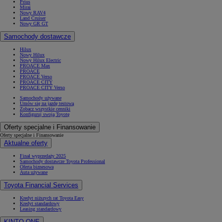
Prius
Mirai
Nowy RAV4
Land Cruiser
Nowy GR GT
Samochody dostawcze
Hilux
Nowy Hilux
Nowy Hilux Electric
PROACE Max
PROACE
PROACE Verso
PROACE CITY
PROACE CITY Verso
Samochody używane
Umów się na jazdę testową
Zobacz wszystkie cenniki
Konfiguruj swoją Toyotę
Oferty specjalne i Finansowanie
Oferty specjalne i Finansowanie
Aktualne oferty
Finał wyprzedaży 2025
Samochody dostawcze Toyota Professional
Oferta biznesowa
Auta używane
Toyota Financial Services
Kredyt niższych rat Toyota Easy
Kredyt standardowy
Leasing standardowy
KINTO ONE