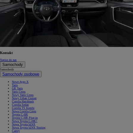
Kontakt
Napisz do nas
Samochody
Samochody
Samochody osobowe
Nowe Aygo X
Yaris
GR Yaris
Yaris Cross
Nowy Yaris Cross
Nowy Urban Cruiser
Corolla Hatchback
Corolla Sedan
Corolla TS Kombi
Nowa Corolla Cross
Toyota C-HR
Toyota C-HR Plug-in
Nowa Toyota C-HR+
Nowa Toyota bZ4X
Nowa Toyota bZ4X Touring
Camry