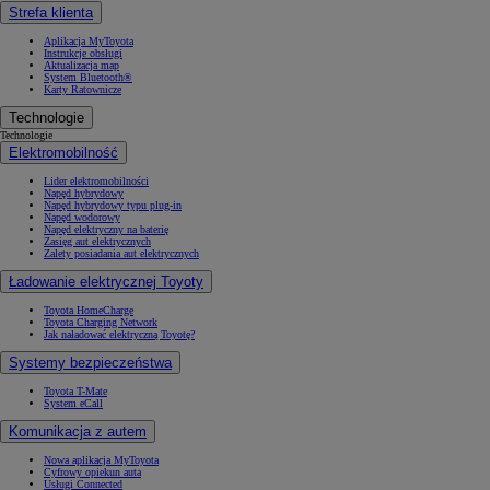
Strefa klienta
Aplikacja MyToyota
Instrukcje obsługi
Aktualizacja map
System Bluetooth®
Karty Ratownicze
Technologie
Technologie
Elektromobilność
Lider elektromobilności
Napęd hybrydowy
Napęd hybrydowy typu plug-in
Napęd wodorowy
Napęd elektryczny na baterię
Zasięg aut elektrycznych
Zalety posiadania aut elektrycznych
Ładowanie elektrycznej Toyoty
Toyota HomeCharge
Toyota Charging Network
Jak naładować elektryczną Toyotę?
Systemy bezpieczeństwa
Toyota T-Mate
System eCall
Komunikacja z autem
Nowa aplikacja MyToyota
Cyfrowy opiekun auta
Usługi Connected