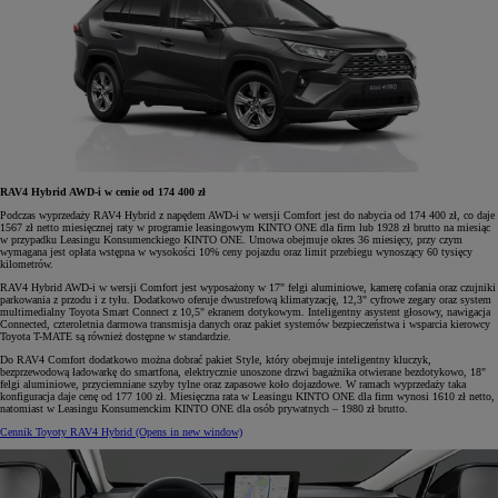
RAV4 Hybrid AWD-i w cenie od 174 400 zł
Podczas wyprzedaży RAV4 Hybrid z napędem AWD-i w wersji Comfort jest do nabycia od 174 400 zł, co daje
1567 zł netto miesięcznej raty w programie leasingowym KINTO ONE dla firm lub 1928 zł brutto na miesiąc
w przypadku Leasingu Konsumenckiego KINTO ONE. Umowa obejmuje okres 36 miesięcy, przy czym
wymagana jest opłata wstępna w wysokości 10% ceny pojazdu oraz limit przebiegu wynoszący 60 tysięcy
kilometrów.
RAV4 Hybrid AWD-i w wersji Comfort jest wyposażony w 17" felgi aluminiowe, kamerę cofania oraz czujniki
parkowania z przodu i z tyłu. Dodatkowo oferuje dwustrefową klimatyzację, 12,3" cyfrowe zegary oraz system
multimedialny Toyota Smart Connect z 10,5" ekranem dotykowym. Inteligentny asystent głosowy, nawigacja
Connected, czteroletnia darmowa transmisja danych oraz pakiet systemów bezpieczeństwa i wsparcia kierowcy
Toyota T-MATE są również dostępne w standardzie.
Do RAV4 Comfort dodatkowo można dobrać pakiet Style, który obejmuje inteligentny kluczyk,
bezprzewodową ładowarkę do smartfona, elektrycznie unoszone drzwi bagażnika otwierane bezdotykowo, 18"
felgi aluminiowe, przyciemniane szyby tylne oraz zapasowe koło dojazdowe. W ramach wyprzedaży taka
konfiguracja daje cenę od 177 100 zł. Miesięczna rata w Leasingu KINTO ONE dla firm wynosi 1610 zł netto,
natomiast w Leasingu Konsumenckim KINTO ONE dla osób prywatnych – 1980 zł brutto.
Cennik Toyoty RAV4 Hybrid
(Opens in new window)