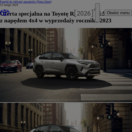
Przejdź do głównej zawartości
(Press Enter)
13 lutego 2024
Oferta specjalna na Toyotę RAV4 Hybrid
Otwórz menu
z napędem 4x4 w wyprzedaży rocznika 2023