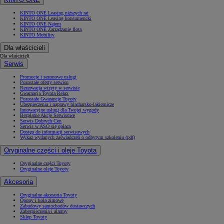
KINTO ONE Leasing niższych rat
KINTO ONE Leasing konsumencki
KINTO ONE Najem
KINTO ONE Zarządzanie flotą
KINTO Mobility
Dla właścicieli
Dla właścicieli
Serwis
Promocje i sezonowe usługi
Pozostałe oferty serwisu
Rezerwacja wizyty w serwisie
Gwarancja Toyota Relax
Pozostałe Gwarancje Toyoty
Ubezpieczenia i naprawy blacharsko-lakiernicze
Innowacyjne usługi dla Twojej wygody
Bezpłatne Akcje Serwisowe
Serwis Dobrych Cen
Serwis w ASO się opłaca
Dostęp do informacji serwisowych
Wykaz wydanych zaświadczeń o odbytym szkoleniu (pdf)
Oryginalne części i oleje Toyota
Oryginalne części Toyoty
Oryginalne oleje Toyoty
Akcesoria
Oryginalne akcesoria Toyoty
Opony i koła zimowe
Zabudowy samochodów dostawczych
Zabezpieczenia i alarmy
Sklep Toyoty