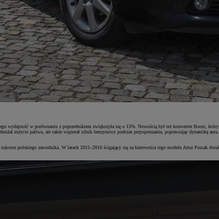
o wydajność w porównaniu z poprzednikiem zwiększyła się o 15%. Nowością był też konwerter Boost, który po
 obniżał zużycie paliwa, ale także wspierał silnik benzynowy podczas przyspieszania, poprawiając dynamikę au
o sukcesu polskiego zawodnika. W latach 2015–2016 ścigający się za kierownica tego modelu Artur Prusak dwukr