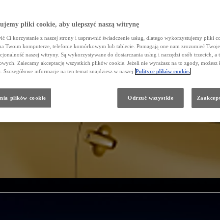
jemy pliki cookie, aby ulepszyć naszą witrynę
ć Ci korzystanie z naszej strony i usprawnić świadczenie usług, dlatego wykorzystujemy pliki co
na Twoim komputerze, telefonie komórkowym lub tablecie. Pomagają one nam zrozumieć Twoje 
cjonalność naszej witryny. Są wykorzystywane do dostarczania usług i narzędzi osób trzecich, a 
wych. Zalecamy akceptację wszystkich plików cookie. Jeżeli nie wyrażasz na to zgody, możesz 
a. Szczegółowe informacje na ten temat znajdziesz w naszej
Polityce plików cookie.
nia plików cookie
Odrzuć wszystkie
Zaakcept