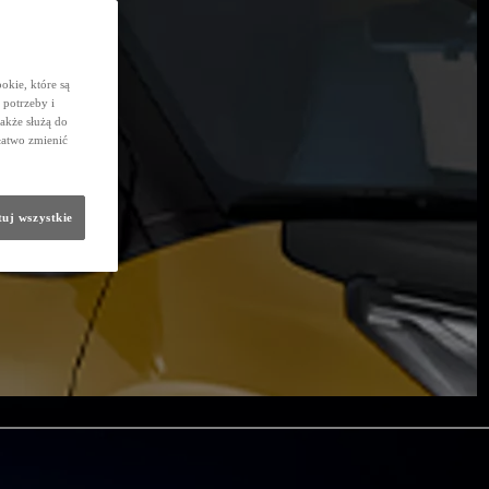
okie, które są
potrzeby i
także służą do
łatwo zmienić
uj wszystkie