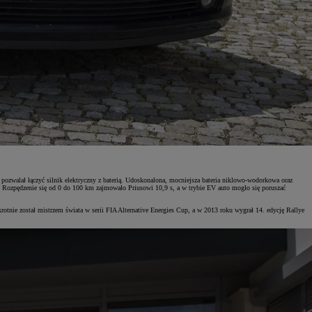
zwalał łączyć silnik elektryczny z baterią. Udoskonalona, mocniejsza bateria niklowo-wodorkowa oraz
ta. Rozpędzenie się od 0 do 100 km zajmowało Priusowi 10,9 s, a w trybie EV auto mogło się poruszać
otnie został mistrzem świata w serii FIA Alternative Energies Cup, a w 2013 roku wygrał 14. edycję Rallye