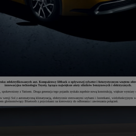
ynku zelektryfikowanych aut. Kompaktowy liftback o opływowej sylwetce i futurystycznym wnętrzu of
innowacyjna technologia Toyoty, łącząca największe atuty silników benzynowych i elektrycznych.
pokrewniony z Yarisem. Druga generacja tego pojazdu zyskała zupełnie nową konstrukcję, większe wymiary or
 w wersji Sol z automatyczną klimatyzacją, elektrycznie sterowanymi szybami i lusterkami, wielofunkcyjnym 
tem głośnomówiący Bluetooth z przyciskami na kierownicy do odbierania i zawieszania połączeń.