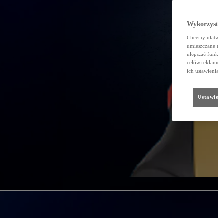
Wykorzystu
Chcemy ułatwi
umieszczane 
ulepszać funk
celów reklamo
ich ustawieni
Ustawie