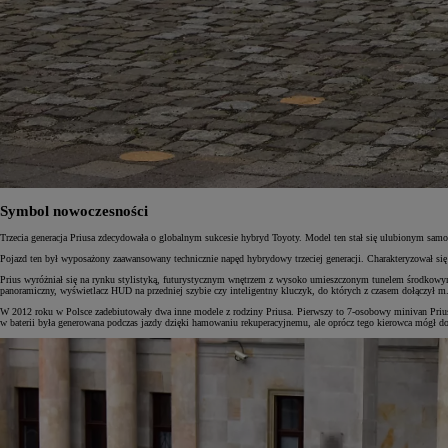
Od
105 300 zł
Corolla Hatchback
HYBRID
Symbol nowoczesności
Trzecia generacja Priusa zdecydowała o globalnym sukcesie hybryd Toyoty. Model ten stał się ulubionym sa
Pojazd ten był wyposażony zaawansowany technicznie napęd hybrydowy trzeciej generacji. Charakteryzował s
Prius wyróżniał się na rynku stylistyką, futurystycznym wnętrzem z wysoko umieszczonym tunelem środkowym
panoramiczny, wyświetlacz HUD na przedniej szybie czy inteligentny kluczyk, do których z czasem dołączył 
W 2012 roku w Polsce zadebiutowały dwa inne modele z rodziny Priusa. Pierwszy to 7-osobowy minivan Prius 
w baterii była generowana podczas jazdy dzięki hamowaniu rekuperacyjnemu, ale oprócz tego kierowca mógł d