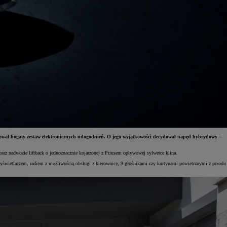
erował bogaty zestaw elektronicznych udogodnień. O jego wyjątkowości decydował napęd hybrydowy –
az nadwozie liftback o jednoznacznie kojarzonej z Priusem opływowej sylwetce klina.
wyświetlaczem, radiem z możliwością obsługi z kierownicy, 9 głośnikami czy kurtynami powietrznymi z przodu