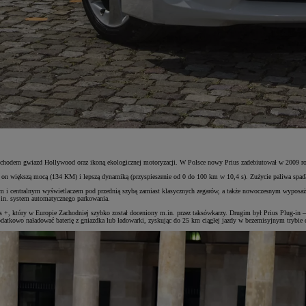
mochodem gwiazd Hollywood oraz ikoną ekologicznej motoryzacji. W Polsce nowy Prius zadebiutował w 2009 r
ię on większą mocą (134 KM) i lepszą dynamiką (przyspieszenie od 0 do 100 km w 10,4 s). Zużycie paliwa sp
 i centralnym wyświetlaczem pod przednią szybą zamiast klasycznych zegarów, a także nowoczesnym wyposaże
m.in. system automatycznego parkowania.
+, który w Europie Zachodniej szybko został doceniony m.in. przez taksówkarzy. Drugim był Prius Plug-in –
odatkowo naładować baterię z gniazdka lub ładowarki, zyskując do 25 km ciągłej jazdy w bezemisyjnym trybie