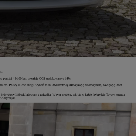
oku.
adło poniżej 4 l/100 km, a emisję CO2 zredukowano o 14%.
niem. Polscy klienci mogli wybrać m.in. dwustrefową klimatyzację automatyczną, nawigację, dach
 hybrydowy liftback ładowany z gniazdka. W tym modelu, tak jak w każdej hybrydzie Toyoty, energia
 elektrycznym.