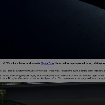
W 2004 roku w Polsce zadebiutowała
Toyota Prius
. Samochód ten zapoczątkował rozwój polskiego r
W 1997 roku na światowym rynku zadebiutowała Toyota Prius. Początkowo był to skromny sedan segmentu B, s
Od
81 900 zł
W Polsce pierwszy egzemplarz Toyoty Prius został sprzedany w czerwcu 2004 roku w Szczecinie. Było to auto
i z tyłu. Do wyboru była wówczas również konfiguracja Sol+Navi doposażona w nawigację satelitarną oraz sys
Yaris Cross
HYBRID