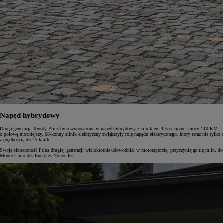
Napęd hybrydowy
Druga generacja Toyoty Prius była wyposażona w napęd hybrydowy z silnikiem 1.5 o łącznej mocy 110 KM. Jeg
o połowę mocniejszy, 68-konny silnik elektryczny zwiększyły rolę napędu elektrycznego, który teraz nie tylko
z prędkością do 45 km/h.
Swoją skuteczność Prius drugiej generacji wielokrotnie udowodniał w motorsporcie, przyczyniając się m.in. d
Monte Carlo des Energies Nouvelles.