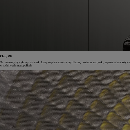
Od
105 300 zł
Corolla Hatchback
HYBRID
ChirpM8
To innowacyjny cyfrowy zwierzak, który wspiera zdrowie psychiczne, dostarcza rozrywki, zapewnia interaktywną
w ruchliwych metropoliach.