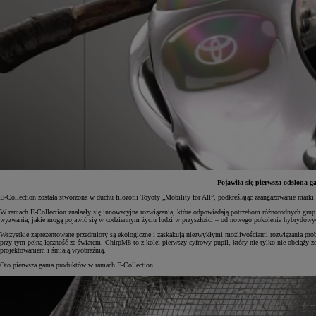
Pojawiła się pierwsza odsłona 
E-Collection została stworzona w duchu filozofii Toyoty „Mobility for All”, podkreślając zaangażowanie mark
W ramach E-Collection znalazły się innowacyjne rozwiązania, które odpowiadają potrzebom różnorodnych gru
Od
81 900 zł
wyzwania, jakie mogą pojawić się w codziennym życiu ludzi w przyszłości – od nowego pokolenia hybrydow
Wszystkie zaprezentowane przedmioty są ekologiczne i zaskakują niezwykłymi możliwościami rozwiązania probl
Yaris Cross
przy tym pełną łączność ze światem. ChirpM8 to z kolei pierwszy cyfrowy pupil, który nie tylko nie obciąży z
HYBRID
projektowaniem i śmiałą wyobraźnią.
Oto pierwsza gama produktów w ramach E-Collection.