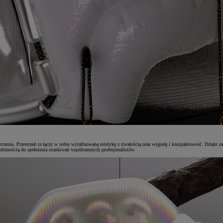
otoczenia. Przestrzeń ta łączy w sobie wyrafinowaną estetykę z trwałością oraz wygodę i kompaktowość. Dzięki 
 zdolnością do spełnienia oczekiwań współczesnych profesjonalistów.