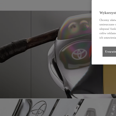
Wykorzystu
Chcemy ułatwi
umieszczane 
ulepszać funk
celów reklamo
ich ustawieni
Ustawie