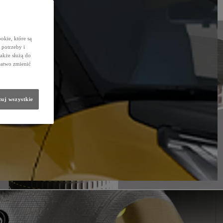
okie, które są
potrzeby i
także służą do
łatwo zmienić
uj wszystkie