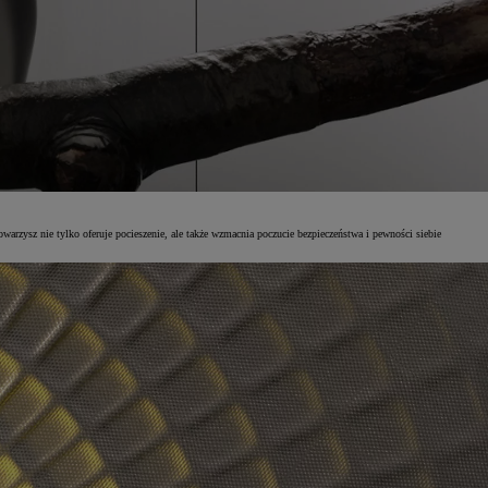
warzysz nie tylko oferuje pocieszenie, ale także wzmacnia poczucie bezpieczeństwa i pewności siebie