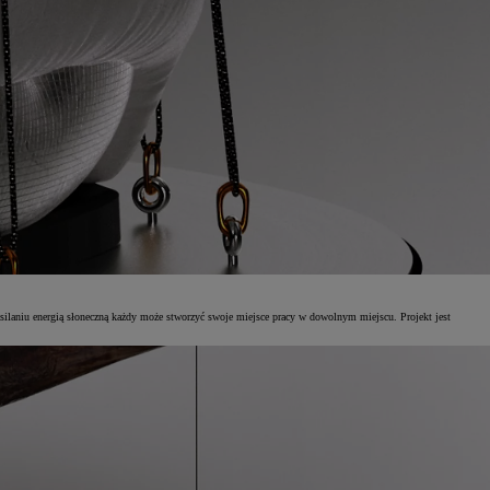
zasilaniu energią słoneczną każdy może stworzyć swoje miejsce pracy w dowolnym miejscu. Projekt jest