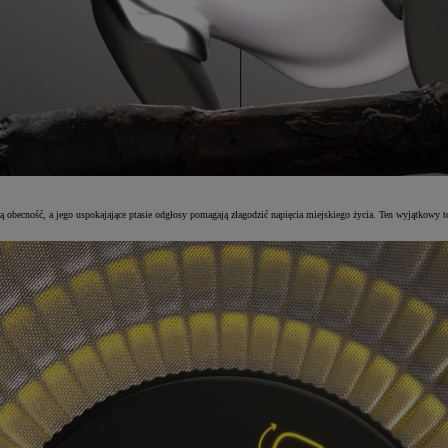
 obecność, a jego uspokajające ptasie odgłosy pomagają złagodzić napięcia miejskiego życia. Ten wyjątkowy to