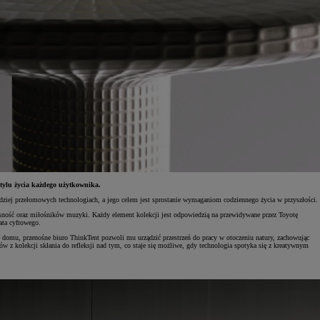
tylu życia każdego użytkownika.
rdziej przełomowych technologiach, a jego celem jest sprostanie wymaganiom codziennego życia w przyszłości.
sność oraz miłośników muzyki. Każdy element kolekcji jest odpowiedzią na przewidywane przez Toyotę
ata cyfrowego.
 domu, przenośne biuro ThinkTent pozwoli mu urządzić przestrzeń do pracy w otoczeniu natury, zachowując
w z kolekcji skłania do refleksji nad tym, co staje się możliwe, gdy technologia spotyka się z kreatywnym