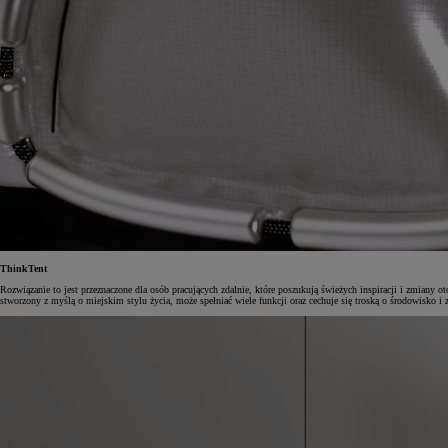
ThinkTent
Rozwiązanie to jest przeznaczone dla osób pracujących zdalnie, które poszukują świeżych inspiracji i zmiany 
stworzony z myślą o miejskim stylu życia, może spełniać wiele funkcji oraz cechuje się troską o środowisko i