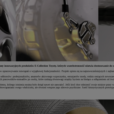
gamy innowacyjnych produktów E-Collection Toyoty, których wszechstronność ułatwia dostosowanie do s
i w opracowywanie rozwiązań o wyjątkowej funkcjonalności. Projekt opiera się na najnowocześniejszych i najba
p odbiorców: profesjonalistów, amatorów aktywnego wypoczynku, entuzjastów mody, rodzin ceniących nowocze
ych pracowników-nomadów po osoby, które szukają równowagi między byciem na bieżąco a odłączeniem od świ
emu, którego istnienia można było dotąd nawet nie zauważyć. Jeśli ktoś chce odmienić swoje miejsce pracy w
obowiązaniami swego właściciela, ale również wesprze jego zdrowie psychiczne. Sześć futurystycznych prototypó