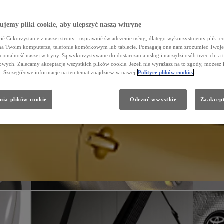
jemy pliki cookie, aby ulepszyć naszą witrynę
ć Ci korzystanie z naszej strony i usprawnić świadczenie usług, dlatego wykorzystujemy pliki co
na Twoim komputerze, telefonie komórkowym lub tablecie. Pomagają one nam zrozumieć Twoje 
cjonalność naszej witryny. Są wykorzystywane do dostarczania usług i narzędzi osób trzecich, a 
wych. Zalecamy akceptację wszystkich plików cookie. Jeżeli nie wyrażasz na to zgody, możesz 
a. Szczegółowe informacje na ten temat znajdziesz w naszej
Polityce plików cookie.
nia plików cookie
Odrzuć wszystkie
Zaakcept