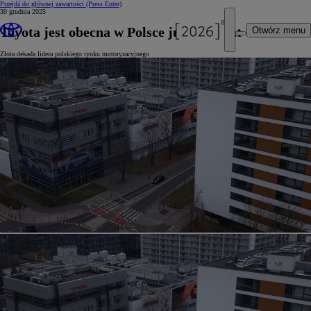
Przejdź do głównej zawartości
(Press Enter)
30 grudnia 2025
Toyota jest obecna w Polsce już od 35 lat
Otwórz menu
Złota dekada lidera polskiego rynku motoryzacyjnego