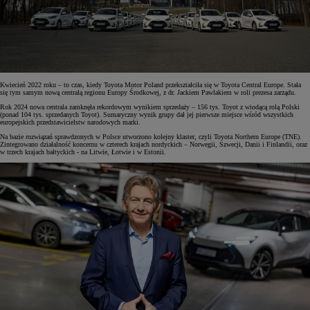
Kwiecień 2022 roku – to czas, kiedy Toyota Motor Poland przekształciła się w Toyota Central Europe. Stała
się tym samym nową centralą regionu Europy Środkowej, z dr. Jackiem Pawlakiem w roli prezesa zarządu.
Rok 2024 nowa centrala zamknęła rekordowym wynikiem sprzedaży – 156 tys. Toyot z wiodącą rolą Polski
(ponad 104 tys. sprzedanych Toyot). Sumaryczny wynik grupy dał jej pierwsze miejsce wśród wszystkich
europejskich przedstawicielstw narodowych marki.
Na bazie rozwiązań sprawdzonych w Polsce utworzono kolejny klaster, czyli Toyota Northern Europe (TNE).
Zintegrowano działalność koncernu w czterech krajach nordyckich – Norwegii, Szwecji, Danii i Finlandii, oraz
w trzech krajach bałtyckich - na Litwie, Łotwie i w Estonii.