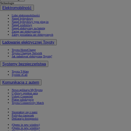
Technologie
Elektromobilność
Lider elektromobilności
Napęd hybrydowy
Napęd hybrydowy typu plug-in
Napęd wodorowy
Napęd elektryczny na baterię
Zasięg aut elektrycznych
Zalety posiadania aut elektrycznych
Ładowanie elektrycznej Toyoty
Toyota HomeCharge
Toyota Charging Network
Jak naładować elektryczną Toyotę?
Systemy bezpieczeństwa
Toyota T-Mate
System eCall
Komunikacja z autem
Nowa aplikacja MyToyota
Cyfrowy opiekun auta
Usługi Connected
Płatne subskrypcje
Toyota Connectivity Match
Skontaktuj się z nami
Polityka ciasteczek
Deklaracja dostępności
(Opens in new window)
(Opens in new window)