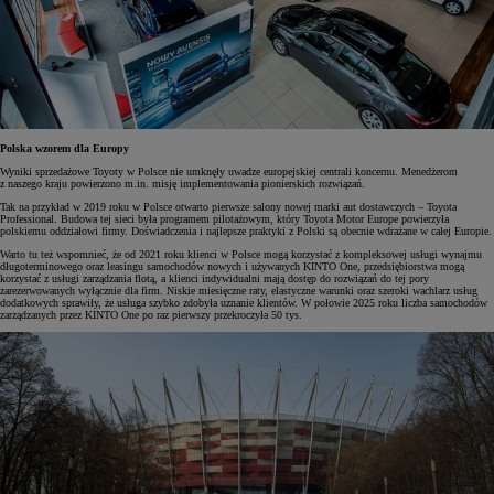
Polska wzorem dla Europy
Wyniki sprzedażowe Toyoty w Polsce nie umknęły uwadze europejskiej centrali koncernu. Menedżerom
z naszego kraju powierzono m.in. misję implementowania pionierskich rozwiązań.
Tak na przykład w 2019 roku w Polsce otwarto pierwsze salony nowej marki aut dostawczych – Toyota
Professional. Budowa tej sieci była programem pilotażowym, który Toyota Motor Europe powierzyła
polskiemu oddziałowi firmy. Doświadczenia i najlepsze praktyki z Polski są obecnie wdrażane w całej Europie.
Warto tu też wspomnieć, że od 2021 roku klienci w Polsce mogą korzystać z kompleksowej usługi wynajmu
długoterminowego oraz leasingu samochodów nowych i używanych KINTO One, przedsiębiorstwa mogą
korzystać z usługi zarządzania flotą, a klienci indywidualni mają dostęp do rozwiązań do tej pory
zarezerwowanych wyłącznie dla firm. Niskie miesięczne raty, elastyczne warunki oraz szeroki wachlarz usług
dodatkowych sprawiły, że usługa szybko zdobyła uznanie klientów. W połowie 2025 roku liczba samochodów
zarządzanych przez KINTO One po raz pierwszy przekroczyła 50 tys.