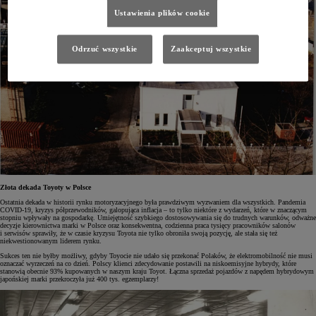
Ustawienia plików cookie
Odrzuć wszystkie
Zaakceptuj wszystkie
Złota dekada Toyoty w Polsce
Ostatnia dekada w historii rynku motoryzacyjnego była prawdziwym wyzwaniem dla wszystkich. Pandemia
COVID-19, kryzys półprzewodników, galopująca inflacja – to tylko niektóre z wydarzeń, które w znaczącym
stopniu wpływały na gospodarkę. Umiejętność szybkiego dostosowywania się do trudnych warunków, odważne
decyzje kierownictwa marki w Polsce oraz konsekwentna, codzienna praca tysięcy pracowników salonów
i serwisów sprawiły, że w czasie kryzysu Toyota nie tylko obroniła swoją pozycję, ale stała się też
niekwestionowanym liderem rynku.
Sukces ten nie byłby możliwy, gdyby Toyocie nie udało się przekonać Polaków, że elektromobilność nie musi
oznaczać wyrzeczeń na co dzień. Polscy klienci zdecydowanie postawili na niskoemisyjne hybrydy, które
stanowią obecnie 93% kupowanych w naszym kraju Toyot. Łączna sprzedaż pojazdów z napędem hybrydowym
japońskiej marki przekroczyła już 400 tys. egzemplarzy!