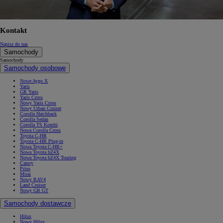
Kontakt
Napisz do nas
Samochody
Samochody
Samochody osobowe
Nowe Aygo X
Yaris
GR Yaris
Yaris Cross
Nowy Yaris Cross
Nowy Urban Cruiser
Corolla Hatchback
Corolla Sedan
Corolla TS Kombi
Nowa Corolla Cross
Toyota C-HR
Toyota C-HR Plug-in
Nowa Toyota C-HR+
Nowa Toyota bZ4X
Nowa Toyota bZ4X Touring
Camry
Prius
Mirai
Nowy RAV4
Land Cruiser
Nowy GR GT
Samochody dostawcze
Hilux
Nowy Hilux