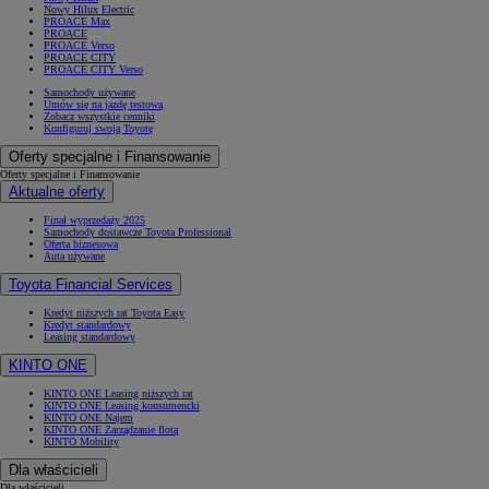
Nowy Hilux Electric
PROACE Max
PROACE
PROACE Verso
PROACE CITY
PROACE CITY Verso
Samochody używane
Umów się na jazdę testową
Zobacz wszystkie cenniki
Konfiguruj swoją Toyotę
Oferty specjalne i Finansowanie
Oferty specjalne i Finansowanie
Aktualne oferty
Finał wyprzedaży 2025
Samochody dostawcze Toyota Professional
Oferta biznesowa
Auta używane
Toyota Financial Services
Kredyt niższych rat Toyota Easy
Kredyt standardowy
Leasing standardowy
KINTO ONE
KINTO ONE Leasing niższych rat
KINTO ONE Leasing konsumencki
KINTO ONE Najem
KINTO ONE Zarządzanie flotą
KINTO Mobility
Dla właścicieli
Dla właścicieli