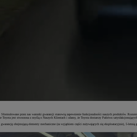
m. Sformułowane przez nas warunki gwarancji stanowią zapewnienie funkcjonalności naszych produktów. Rozum
yota jest stworzona z myślą o Naszych Klientach i ufamy, że Toyota dostarczy Państwu satysfakcjonujących i
 gwarancję obejmującą elementy mechaniczne (za wyjątkiem części zużywających się eksploatacyjnie), 5-letnią 