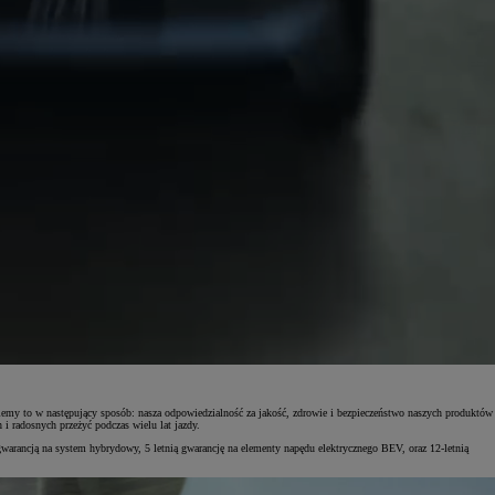
iemy to w następujący sposób: nasza odpowiedzialność za jakość, zdrowie i bezpieczeństwo naszych produktów
 radosnych przeżyć podczas wielu lat jazdy.
gwarancją na system hybrydowy, 5 letnią gwarancję na elementy napędu elektrycznego BEV, oraz 12-letnią