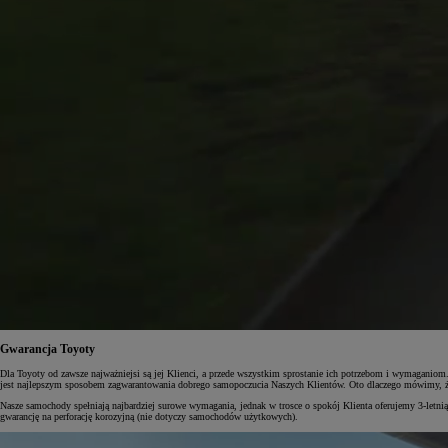
Gwarancja Toyoty
Dla Toyoty od zawsze najważniejsi są jej Klienci, a przede wszystkim sprostanie ich potrzebom i wymaganio
jest najlepszym sposobem zagwarantowania dobrego samopoczucia Naszych Klientów. Oto dlaczego mówimy, że To
Nasze samochody spełniają najbardziej surowe wymagania, jednak w trosce o spokój Klienta oferujemy 3-letnią
gwarancję na perforację korozyjną (nie dotyczy samochodów użytkowych).