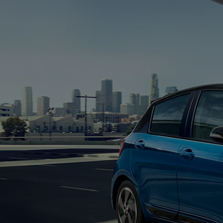
Od
81 900 zł
Yaris Cross
HYBRID