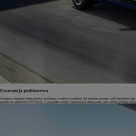
Gwarancja podstawowa
Gwarancja obejmuje każdą usterkę wynikającą z wadliwej produkcji lub montażu pojazdu, pod warunkiem jego no
pojazdu do najbliższej ASO Toyoty w przypadku usterki wykluczającej dalszą jazdę, jeśli usterka podlega usun