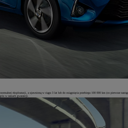
rmalnej eksploatacji, a ujawnioną w ciągu 3 lat lub do osiągnięcia przebiegu 100 000 km (co pierwsze nastąp
ięciu w ramach gwarancji.