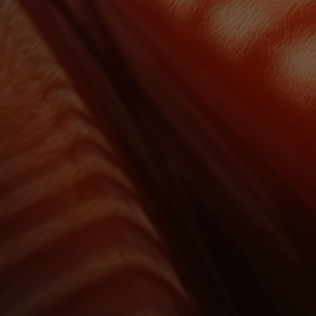
Od
105 300 zł
Corolla Hatchback
HYBRID