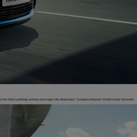
i) bez limitu przebiegu podczas pierwszego roku eksploatacji. Gwarancja obejmuje również koszty holowania