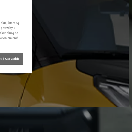
okie, które są
potrzeby i
także służą do
łatwo zmienić
uj wszystkie