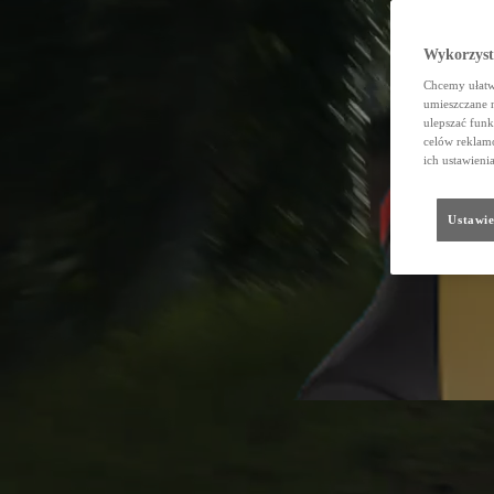
Wykorzystu
Chcemy ułatwi
umieszczane 
ulepszać funk
celów reklamo
ich ustawieni
Ustawie