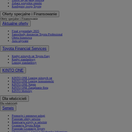
Zobacz wszystkie cenniki
Konfiguruj swoją Toyotę
Oferty specjalne i Finansowanie
Oferty specjalne i Finansowanie
Aktualne oferty
Finał wyprzedaży 2025
Samochody dostawcze Toyota Professional
Oferta biznesowa
Auta używane
Toyota Financial Services
Kredyt niższych rat Toyota Easy
Kredyt standardowy
Leasing standardowy
KINTO ONE
KINTO ONE Leasing niższych rat
KINTO ONE Leasing konsumencki
KINTO ONE Najem
KINTO ONE Zarządzanie flotą
KINTO Mobility
Dla właścicieli
Dla właścicieli
Serwis
Promocje i sezonowe usługi
Pozostałe oferty serwisu
Rezerwacja wizyty w serwisie
Gwarancja Toyota Relax
Pozostałe Gwarancje Toyoty
Ubezpieczenia i naprawy blacharsko-lakiernicze