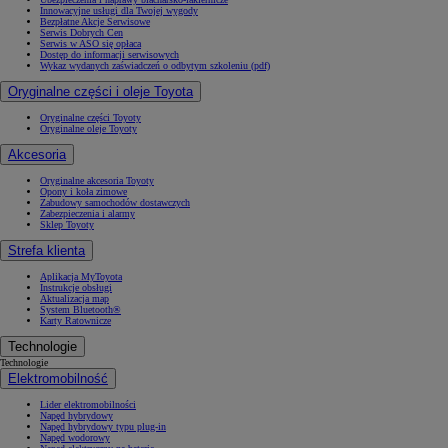
Innowacyjne usługi dla Twojej wygody
Bezpłatne Akcje Serwisowe
Serwis Dobrych Cen
Serwis w ASO się opłaca
Dostęp do informacji serwisowych
Wykaz wydanych zaświadczeń o odbytym szkoleniu (pdf)
Oryginalne części i oleje Toyota
Oryginalne części Toyoty
Oryginalne oleje Toyoty
Akcesoria
Oryginalne akcesoria Toyoty
Opony i koła zimowe
Zabudowy samochodów dostawczych
Zabezpieczenia i alarmy
Sklep Toyoty
Strefa klienta
Aplikacja MyToyota
Instrukcje obsługi
Aktualizacja map
System Bluetooth®
Karty Ratownicze
Technologie
Technologie
Elektromobilność
Lider elektromobilności
Napęd hybrydowy
Napęd hybrydowy typu plug-in
Napęd wodorowy