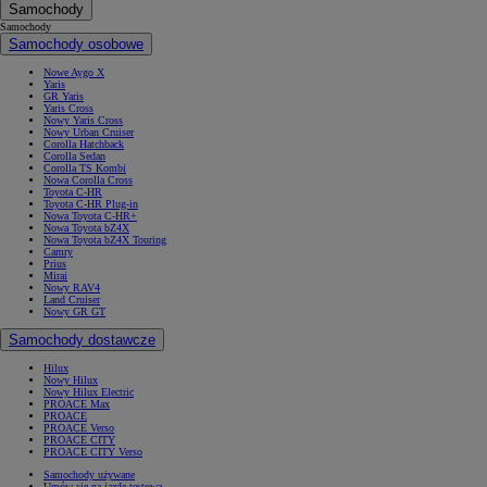
Samochody
Samochody
Samochody osobowe
Nowe Aygo X
Yaris
GR Yaris
Yaris Cross
Nowy Yaris Cross
Nowy Urban Cruiser
Corolla Hatchback
Corolla Sedan
Corolla TS Kombi
Nowa Corolla Cross
Toyota C-HR
Toyota C-HR Plug-in
Nowa Toyota C-HR+
Nowa Toyota bZ4X
Nowa Toyota bZ4X Touring
Camry
Prius
Mirai
Nowy RAV4
Land Cruiser
Nowy GR GT
Samochody dostawcze
Hilux
Nowy Hilux
Nowy Hilux Electric
PROACE Max
PROACE
PROACE Verso
PROACE CITY
PROACE CITY Verso
Samochody używane
Umów się na jazdę testową