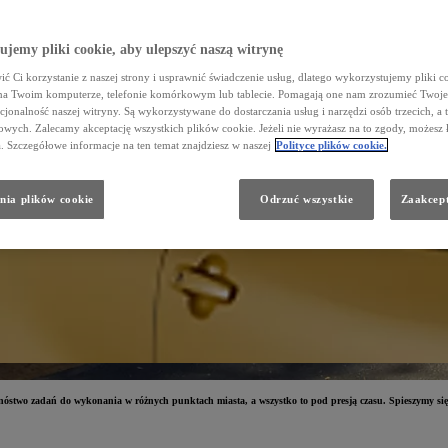
jemy pliki cookie, aby ulepszyć naszą witrynę
ć Ci korzystanie z naszej strony i usprawnić świadczenie usług, dlatego wykorzystujemy pliki co
na Twoim komputerze, telefonie komórkowym lub tablecie. Pomagają one nam zrozumieć Twoje 
cjonalność naszej witryny. Są wykorzystywane do dostarczania usług i narzędzi osób trzecich, a 
wych. Zalecamy akceptację wszystkich plików cookie. Jeżeli nie wyrażasz na to zgody, możesz 
a. Szczegółowe informacje na ten temat znajdziesz w naszej
Polityce plików cookie.
nia plików cookie
Odrzuć wszystkie
Zaakcept
stwo zadań do wykonania w różnych punktach miasta, a wszystko to pod presją czasu. Spieszymy się