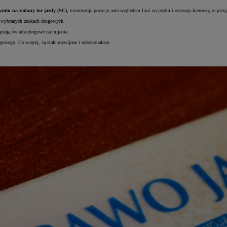
wrotu na zadany tor jazdy (SC)
, monitoruje pozycję auta względem linii na jezdni i ostrzega kierowcę w przy
i wybranych znakach drogowych.
czają światła drogowe na mijania.
gowego. Co więcej, są stale rozwijane i udoskonalane.