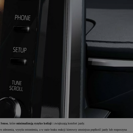
 Sense,
które
minimalizują ryzyko kolizji
i zwiększają komfort jazdy.
zderzenia, wysyła ostrzeżenia, a w razie braku reakcji kierowcy zmniejsza prędkość jazdy lub rozpoczyna