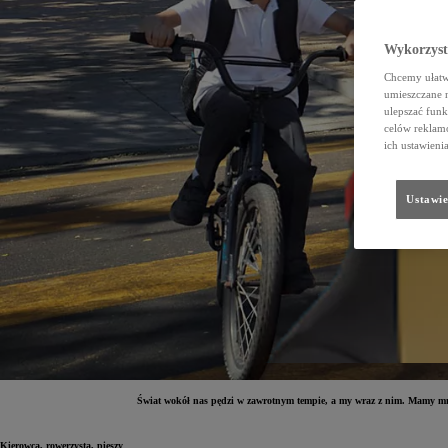
Wykorzystu
Chcemy ułatwi
umieszczane 
ulepszać funk
celów reklamo
ich ustawieni
Ustawie
Świat wokół nas pędzi w zawrotnym tempie, a my wraz z nim. Mamy mnó
Kierowca, rowerzysta, pieszy