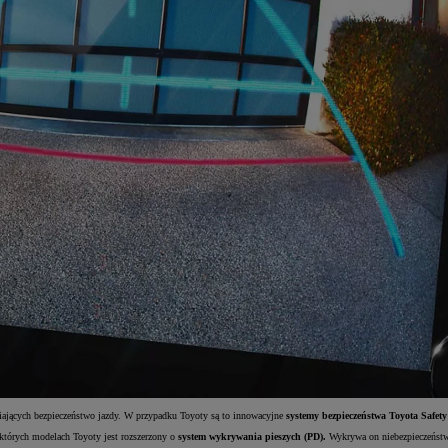
wiających bezpieczeństwo jazdy. W przypadku Toyoty są to innowacyjne
systemy bezpieczeństwa Toyota Safety
ektórych modelach Toyoty jest rozszerzony o
system wykrywania pieszych (PD).
Wykrywa on niebezpieczeństwo 