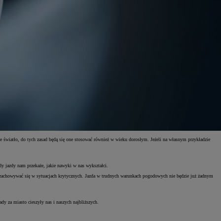
one światło, do tych zasad będą się one stosować również w wieku dorosłym. Jeżeli na własnym przykładzie
ady jazdy nam przekaże, jakie nawyki w nas wykształci.
y zachowywać się w sytuacjach krytycznych. Jazda w trudnych warunkach pogodowych nie będzie już żadnym
y za miasto cieszyły nas i naszych najbliższych.