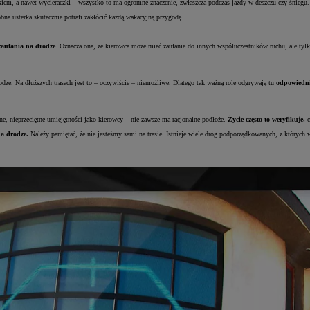
m, a nawet wycieraczki – wszystko to ma ogromne znaczenie, zwłaszcza podczas jazdy w deszczu czy śniegu.
bna usterka skutecznie potrafi zakłócić każdą wakacyjną przygodę.
zaufania na drodze
. Oznacza ona, że kierowca może mieć zaufanie do innych współuczestników ruchu, ale tylko
rodze. Na dłuższych trasach jest to – oczywiście – niemożliwe. Dlatego tak ważną rolę odgrywają tu
odpowiednio
ne, nieprzeciętne umiejętności jako kierowcy – nie zawsze ma racjonalne podłoże.
Życie często to weryfikuje,
c
na drodze.
Należy pamiętać, że nie jesteśmy sami na trasie. Istnieje wiele dróg podporządkowanych, z któr