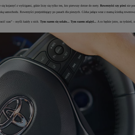
się kojarzyć z wyścigami, gdzie liczy się tylko ten, kto pierwszy dotrze do mety.
Rowerzyści czy piesi
nie por
ką samochodu. Rowerzyści przejeżdżający po pasach dla pieszych. Córka jadąca wraz z mamą ścieżką rowerową 
racić czas” – myśli każdy z nich.
Tym razem się udało... Tym razem zdążył...
A co będzie jutro, za tydzień,