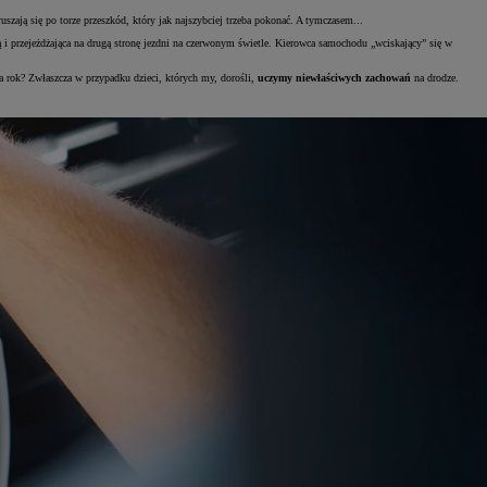
uszają się po torze przeszkód, który jak najszybciej trzeba pokonać. A tymczasem...
i przejeżdżająca na drugą stronę jezdni na czerwonym świetle. Kierowca samochodu „wciskający” się w
 za rok? Zwłaszcza w przypadku dzieci, których my, dorośli,
uczymy niewłaściwych zachowań
na drodze.