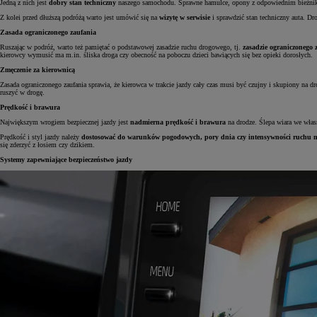
Jedną z nich jest
dobry stan techniczny
naszego samochodu. Sprawne hamulce, opony z odpowiednim bieżnikie
Z kolei przed dłuższą podróżą warto jest umówić się na
wizytę w serwisie
i sprawdzić stan techniczny auta. Dro
Zasada ograniczonego zaufania
Ruszając w podróż, warto też pamiętać o podstawowej zasadzie ruchu drogowego, tj.
zasadzie ograniczonego 
kierowcy wymusić ma m.in. śliska droga czy obecność na poboczu dzieci bawiących się bez opieki dorosłych.
Zmęczenie za kierownicą
Zasada ograniczonego zaufania sprawia, że kierowca w trakcie jazdy cały czas musi być czujny i skupiony na d
ruszyć w drogę.
Prędkość i brawura
Największym wrogiem bezpiecznej jazdy jest
nadmierna prędkość i brawura
na drodze. Ślepa wiara we włas
Prędkość i styl jazdy należy
dostosować do warunków pogodowych, pory dnia czy intensywności ruchu 
się zderzyć z łosiem czy dzikiem.
Systemy zapewniające bezpieczeństwo jazdy