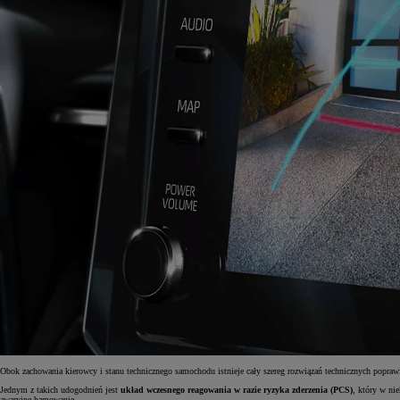
Obok zachowania kierowcy i stanu technicznego samochodu istnieje cały szereg rozwiązań technicznych popra
Jednym z takich udogodnień jest
układ wczesnego reagowania w razie ryzyka zderzenia (PCS)
, który w ni
awaryjne hamowanie.