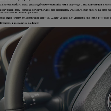
Zasad bezpieczeństwa muszą przestrzegać
wszyscy uczestnicy ruchu
drogowego.
Jazda samochodem
nie może 
Pieszy przechodzący jezdnię na czerwonym świetle albo przebiegający w niedozwolonym miejscu, tuż przed mas
ostatnim momencie na nasz pas ruchu.
Jakże często jesteśmy świadkami takich zachowań. „Zdążę”, „uda mi się”, „przecież nic nie jedzie, po co mam t
Bezpieczne poruszanie się na drodze