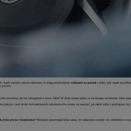
gach. Jeżeli wpoimy naszym dzieciom, że drogę przechodzimy
wyłącznie na pasach
i tylko, gdy zapali się ziel
h pociech.
tylko utrwalone, ale też wzbogacone o nowe. Jakie? W dużej mierze zależy to od naszego instruktora. Jakie zas
Na praktyce i pod okiem doświadczonych szkoleniowców można się nauczyć, jak radzić sobie z poślizgiem cz
da była pewna i bezpieczna?
Wystarczy przestrzegać kilku zasad, by wakacyjne wyjazdy czy weekendowe wypad