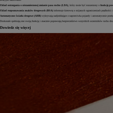
Układ ostrzegania o niezamierzonej zmianie pasa ruchu (LDA)
, który może być rozszerzony o
funkcję po
Układ rozpoznawania znaków drogowych (RSA)
informuje kierowcę o mijanych ograniczeniach prędkości 
Automatyczne światła drogowe (AHB)
wykrywają nadjeżdżające z naprzeciwka pojazdy i automatycznie przełą
Doskonale spełniają one swoją funkcję i znacznie poprawiają bezpieczeństwo wszystkich uczestników ruchu dro
Dowiedz się więcej