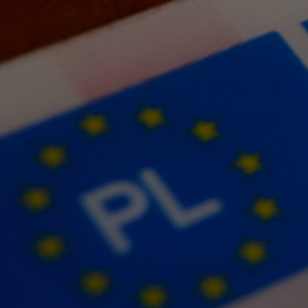
Od
105 300 zł
Corolla Hatchback
HYBRID