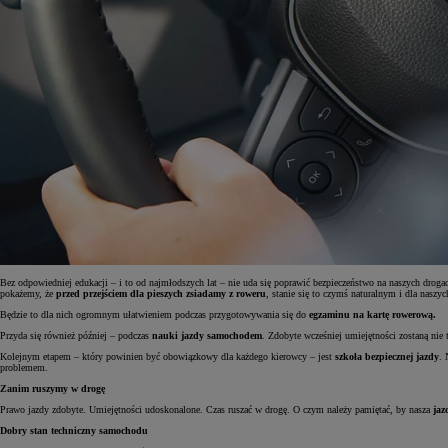
Bez odpowiedniej edukacji – i to od najmłodszych lat – nie uda się poprawić bezpieczeństwo na naszych dro
pokażemy, że
przed przejściem dla pieszych zsiadamy z roweru
, stanie się to czymś naturalnym i dla naszyc
Od
81 900 zł
Będzie to dla nich ogromnym ułatwieniem podczas przygotowywania się do
egzaminu na kartę rowerową.
Przyda się również później – podczas
nauki jazdy samochodem
. Zdobyte wcześniej umiejętności zostaną nie 
Yaris Cross
HYBRID
Kolejnym etapem – który powinien być obowiązkowy dla każdego kierowcy – jest
szkoła bezpiecznej jazdy
. 
problemem.
Zanim ruszymy w drogę
Prawo jazdy zdobyte. Umiejętności udoskonalone. Czas ruszać w drogę. O czym należy pamiętać, by nasza
jaz
Dobry stan techniczny samochodu