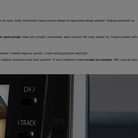
 do czasu, kiedy okoliczności danej sytuacji nakazywać będą utratę takiego zaufania. Większą ostrożność na
 częste postoje.
Warto jest wysiąść z samochodu, napić się kawy lub wody, przejść się. I dopiero potem znów
zasami w bardzo tragiczny sposób, o czym mówią policyjne statystyki.
ych w każdym momencie może ktoś wyjechać. W nocy dodatkowo trzeba
uważać na zwierzęta.
Nikt z nas nie chce