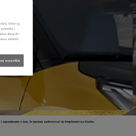
okie, które są
potrzeby i
także służą do
łatwo zmienić
uj wszystkie
 i zapominamy o tym, że musimy zachowywać się bezpiecznie na drodze.