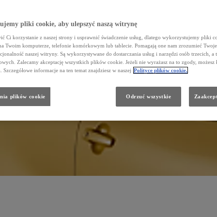
jemy pliki cookie, aby ulepszyć naszą witrynę
ć Ci korzystanie z naszej strony i usprawnić świadczenie usług, dlatego wykorzystujemy pliki co
na Twoim komputerze, telefonie komórkowym lub tablecie. Pomagają one nam zrozumieć Twoje 
cjonalność naszej witryny. Są wykorzystywane do dostarczania usług i narzędzi osób trzecich, a 
wych. Zalecamy akceptację wszystkich plików cookie. Jeżeli nie wyrażasz na to zgody, możesz 
a. Szczegółowe informacje na ten temat znajdziesz w naszej
Polityce plików cookie.
nia plików cookie
Odrzuć wszystkie
Zaakcept