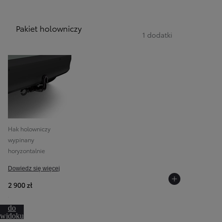
Pakiet holowniczy
1 dodatki
Hak holowniczy
wypinany
horyzontalnie
Dowiedz się więcej
2 900 zł
Przejdź
do
widoku