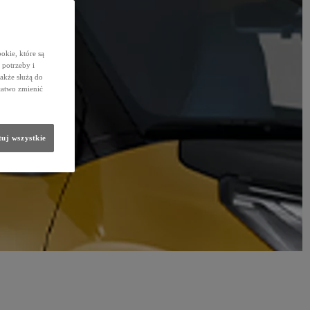
okie, które są
potrzeby i
także służą do
łatwo zmienić
uj wszystkie