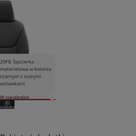
20FB Tapicerka
materiałowa w kolorze
czarnym z szarymi
wstawkami
W standardzie
Przejdź
do
widoku
360º