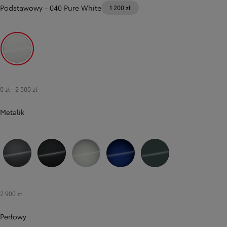
Podstawowy
-
040 Pure White
1 200 zł
040 Pure White
0 zł
-
2 500 zł
Metalik
1G3 Royal Grey
209 Eclipse Black
1L0 Shimmering Silver
8Y8 Juniper Blue
6X7 Forest Green
2 900 zł
Perłowy