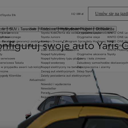
iatury do nawigacji w widoku 360.
iatury do nawigacji w widoku 360.
Umów się na jazd
112 100 zł
kt
Toyota Ełk
Kontakt
Kluby dla dzieci i młodzieży
Ekobonus dla hybryd Toyoty
Oryginalne części i oleje Toyoty
KINTO ONE
zne
SUV i Terenowe
Rodzinne
Hybrydowe Plug-in
Dostawcze
o
ty w serwisie
O nas
Toyota Kids
Oferta dla osób z niepełnosprawnościami
Oryginalne części
KINTO ONE Lea
ji
sy
 mechanicznego
Praca
Toyota Juniors
Oryginalne oleje
KINTO ONE Le
nfiguruj swoje auto Yaris 
a dla aut po gwarancji podstawowej
Facebook
Konkurs Dream Car
Program Sprzedaży Hurtowej Trade
KINTO ONE N
blacharsko-lakierniczego
Instagram
Elektromobilność
Trade
KINTO ONE Zar
ugi sezonowe
Lider elektromobilności
Akcesoria
KINTO Mobilit
ty
Napęd hybrydowy
Oryginalne akcesoria Toyoty
e serwisowe
Napęd hybrydowy typu plug-in
Opony i koła zimowe
 serwisowa Takata
Napęd wodorowy
Zabudowy samochodów dostawczych
 przypadku awarii lub kolizji
Napęd elektryczny na baterię
Zabezpieczenia i alarmy
niczne
Zasięg aut elektrycznych
Sklep Toyoty
ni
wygody Klientów
Zalety posiadania aut elektrycznych
Aktualności
Nowości i wydarzenia
Newsletter
Porady
Regulacje CAFE