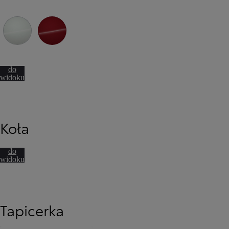
089 Platinum White Pearl
3U5 Imperial Red
Przejdź
do
widoku
360º
Koła
Przejdź
do
widoku
Od
81 900 zł
360º
Yaris Cross
HYBRID
Tapicerka