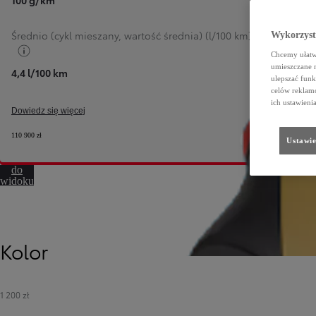
100 g/km
Średnio (cykl mieszany, wartość średnia) (l/100 km)
Wykorzystu
Przełącz informacje o paliwie
Chcemy ułatwi
umieszczane 
4,4 l/100 km
ulepszać funk
celów reklamo
ich ustawieni
Dowiedz się więcej
110 900 zł
Ustawie
Przejdź
do
widoku
360º
Kolor
1 200 zł