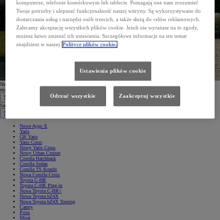
komputerze, telefonie komórkowym lub tablecie. Pomagają one nam zrozumieć
Twoje potrzeby i ulepszać funkcjonalność naszej witryny. Są wykorzystywane do
dostarczania usług i narzędzi osób trzecich, a także służą do celów reklamowych.
Zalecamy akceptację wszystkich plików cookie. Jeżeli nie wyrażasz na to zgody,
możesz łatwo zmienić ich ustawienia. Szczegółowe informacje na ten temat
znajdziesz w naszej
Polityce plików cookie.
Ustawienia plików cookie
Nie możesz odnaleźć wiadomości? Sprawdź folder spam lub
ponów rejestrację
, podając prawidłowy adres e-
mail.
Odrzuć wszystkie
Zaakceptuj wszystkie
Samochody
Samochody
Samochody osobowe
Nowe Aygo X
Yaris
GR Yaris
Yaris Cross
Nowy Yaris Cross
Nowy Urban Cruiser
Corolla Hatchback
Corolla Sedan
Corolla TS Kombi
Nowa Corolla Cross
Toyota C-HR
Toyota C-HR Plug-in
Nowa Toyota C-HR+
Nowa Toyota bZ4X
Nowa Toyota bZ4X Touring
Camry
Prius
Mirai