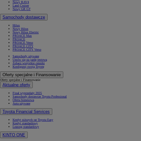
Nowy RAV4
Land Cruiser
Nowy GR GT
Samochody dostawcze
Hilux
Nowy Hilux
Nowy Hilux Electric
PROACE Max
PROACE
PROACE Verso
PROACE CITY
PROACE CITY Verso
Samochody używane
Umów się na jazdę testową
Zobacz wszystkie cenniki
Konfiguruj swoją Toyotę
Oferty specjalne i Finansowanie
Oferty specjalne i Finansowanie
Aktualne oferty
Finał wyprzedaży 2025
Samochody dostawcze Toyota Professional
Oferta biznesowa
Auta używane
Toyota Financial Services
Kredyt niższych rat Toyota Easy
Kredyt standardowy
Leasing standardowy
KINTO ONE