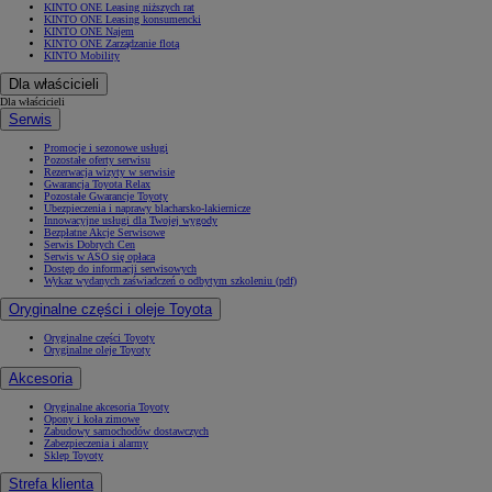
KINTO ONE Leasing niższych rat
KINTO ONE Leasing konsumencki
KINTO ONE Najem
KINTO ONE Zarządzanie flotą
KINTO Mobility
Dla właścicieli
Dla właścicieli
Serwis
Promocje i sezonowe usługi
Pozostałe oferty serwisu
Rezerwacja wizyty w serwisie
Gwarancja Toyota Relax
Pozostałe Gwarancje Toyoty
Ubezpieczenia i naprawy blacharsko-lakiernicze
Innowacyjne usługi dla Twojej wygody
Bezpłatne Akcje Serwisowe
Serwis Dobrych Cen
Serwis w ASO się opłaca
Dostęp do informacji serwisowych
Wykaz wydanych zaświadczeń o odbytym szkoleniu (pdf)
Oryginalne części i oleje Toyota
Oryginalne części Toyoty
Oryginalne oleje Toyoty
Akcesoria
Oryginalne akcesoria Toyoty
Opony i koła zimowe
Zabudowy samochodów dostawczych
Zabezpieczenia i alarmy
Sklep Toyoty
Strefa klienta