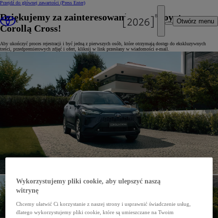
Przejdź do głównej zawartości
(Press Enter)
Dziękujemy za zainteresowanie nową Toyotą
Otwórz menu
Corollą Cross!
Aby ukończyć proces rejestracji i być jedną z pierwszych osób, które otrzymają dostęp do ekskluzywnych
treści, przedpremierowych zdjęć i ofert, kliknij w link przesłany w wiadomości e-mail.
Wykorzystujemy pliki cookie, aby ulepszyć naszą
witrynę
Chcemy ułatwić Ci korzystanie z naszej strony i usprawnić świadczenie usług,
dlatego wykorzystujemy pliki cookie, które są umieszczane na Twoim