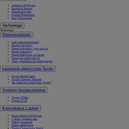
Aplikacja MyToyota
Instrukcje obsługi
Aktualizacja map
System Bluetooth®
Karty Ratownicze
Technologie
Technologie
Elektromobilność
Lider elektromobilności
Napęd hybrydowy
Napęd hybrydowy typu plug-in
Napęd wodorowy
Napęd elektryczny na baterię
Zasięg aut elektrycznych
Zalety posiadania aut elektrycznych
Ładowanie elektrycznej Toyoty
Toyota HomeCharge
Toyota Charging Network
Jak naładować elektryczną Toyotę?
Systemy bezpieczeństwa
Toyota T-Mate
System eCall
Komunikacja z autem
Nowa aplikacja MyToyota
Cyfrowy opiekun auta
Usługi Connected
Płatne subskrypcje
Toyota Connectivity Match