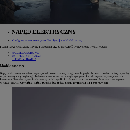
NAPĘD ELEKTRYCZNY
Konfiguruj model elektryczny
Konfiguruj model elektryczny
Poznaj napęd elektryczny Toyoty i przekonaj się, że przyszłość tworzy się na Twoich oczach.
MODELE OSOBOWE
MODELE DOSTAWCZE
ELEKTRYFIKACJA
Modele osobowe
Napęd elektryczny na baterie wymaga ładowania z zewnętrznego źródła prądu. Można to zrobić na trzy sposoby:
w publicznej stacji szybkiego ładowania oraz w domu ze zwykłego gniazdka lub za pomocą specjalnej stacji
ładowania. Ponadto wyróżnia się zerową emisją spalin i maksymalnym momentem obrotowym dostępnym
w każdej chwili.
Co ważne, każda bateria jest objęta długą gwarancją na 1 000 000 km.