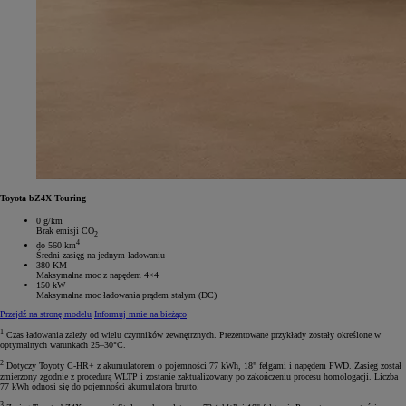
Toyota bZ4X Touring
0 g/km
Brak emisji CO
2
4
do 560 km
Średni zasięg na jednym ładowaniu
380 KM
Maksymalna moc z napędem 4×4
150 kW
Maksymalna moc ładowania prądem stałym (DC)
Przejdź na stronę modelu
Informuj mnie na bieżąco
1
Czas ładowania zależy od wielu czynników zewnętrznych. Prezentowane przykłady zostały określone w
optymalnych warunkach 25–30°C.
2
Dotyczy Toyoty C-HR+ z akumulatorem o pojemności 77 kWh, 18" felgami i napędem FWD. Zasięg został
zmierzony zgodnie z procedurą WLTP i zostanie zaktualizowany po zakończeniu procesu homologacji. Liczba
77 kWh odnosi się do pojemności akumulatora brutto.
3