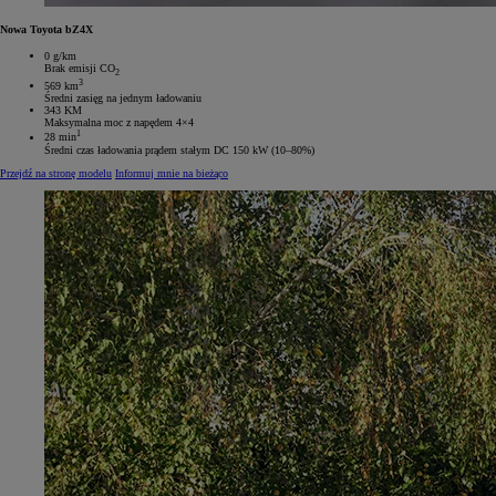
Nowa Toyota bZ4X
0 g/km
Brak emisji CO
2
3
569 km
Średni zasięg na jednym ładowaniu
343 KM
Maksymalna moc z napędem 4×4
1
28 min
Średni czas ładowania prądem stałym DC 150 kW (10–80%)
Przejdź na stronę modelu
Informuj mnie na bieżąco