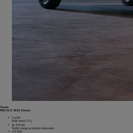
Toyota
PROACE MAX Electric
0 g/km
Brak emisji CO
2
do 424 km
Średni zasięg na jednym ładowaniu
270 KM