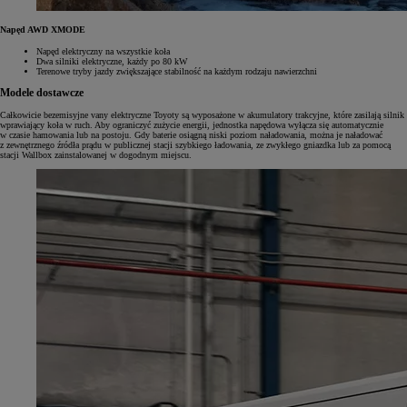
Napęd AWD XMODE
Napęd elektryczny na wszystkie koła
Dwa silniki elektryczne, każdy po 80 kW
Terenowe tryby jazdy zwiększające stabilność na każdym rodzaju nawierzchni
Modele dostawcze
Całkowicie bezemisyjne vany elektryczne Toyoty są wyposażone w akumulatory trakcyjne, które zasilają silnik
wprawiający koła w ruch. Aby ograniczyć zużycie energii, jednostka napędowa wyłącza się automatycznie
w czasie hamowania lub na postoju. Gdy baterie osiągną niski poziom naładowania, można je naładować
z zewnętrznego źródła prądu w publicznej stacji szybkiego ładowania, ze zwykłego gniazdka lub za pomocą
stacji Wallbox zainstalowanej w dogodnym miejscu.