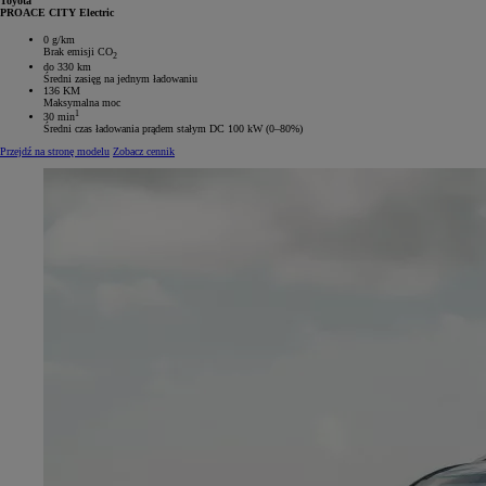
Toyota
PROACE CITY Electric
0 g/km
Brak emisji CO
2
do 330 km
Średni zasięg na jednym ładowaniu
136 KM
Maksymalna moc
1
30 min
Średni czas ładowania prądem stałym DC 100 kW (0–80%)
Przejdź na stronę modelu
Zobacz cennik