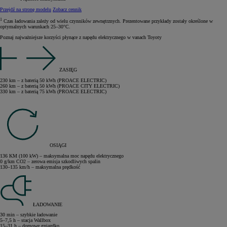
Przejdź na stronę modelu
Zobacz cennik
1
Czas ładowania zależy od wielu czynników zewnętrznych. Prezentowane przykłady zostały określone w
optymalnych warunkach 25–30°C.
Poznaj najważniejsze korzyści płynące z napędu elektrycznego w vanach Toyoty
ZASIĘG
230 km – z baterią 50 kWh (PROACE ELECTRIC)
260 km – z baterią 50 kWh (PROACE CITY ELECTRIC)
330 km – z baterią 75 kWh (PROACE ELECTRIC)
OSIĄGI
136 KM (100 kW) – maksymalna moc napędu elektrycznego
0 g/km CO2 – zerowa emisja szkodliwych spalin
130–135 km/h – maksymalna prędkość
ŁADOWANIE
30 min – szybkie ładowanie
5–7,5 h – stacja Wallbox
15–31 h – domowe gniazdko