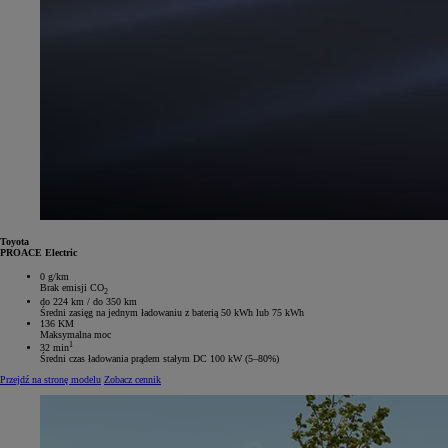
Toyota
PROACE Electric
0 g/km
Brak emisji CO
2
do 224 km / do 350 km
Średni zasięg na jednym ładowaniu z baterią 50 kWh lub 75 kWh
136 KM
Maksymalna moc
1
32 min
Średni czas ładowania prądem stałym DC 100 kW (5–80%)
Przejdź na stronę modelu
Zobacz cennik