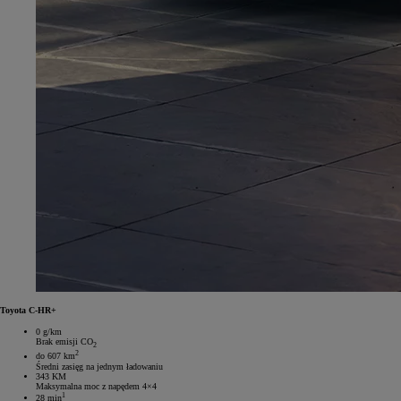
Toyota C-HR+
0 g/km
Brak emisji CO
2
2
do 607 km
Średni zasięg na jednym ładowaniu
343 KM
Maksymalna moc z napędem 4×4
1
28 min