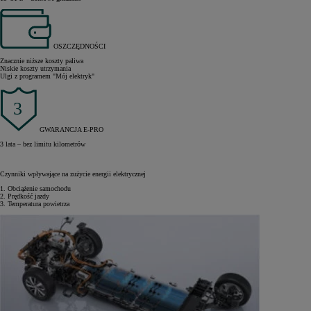
OSZCZĘDNOŚCI
Znacznie niższe koszty paliwa
Niskie koszty utrzymania
Ulgi z programem "Mój elektryk"
GWARANCJA E-PRO
3 lata – bez limitu kilometrów
Czynniki wpływające na zużycie energii elektrycznej
1. Obciążenie samochodu
2. Prędkość jazdy
3. Temperatura powietrza