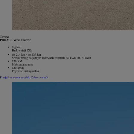
Toyota
PROACE Verso Electric
0 g/km
Brak emisji CO
2
do 214 km / do 337 km
Średni zasięg na jednym ładowaniu z baterią 50 kWh lub 75 kWh
136 KM
Maksymalna moc
130 km/h
Prędkość maksymalna
Przejdź na stronę modelu
Zobacz cennik