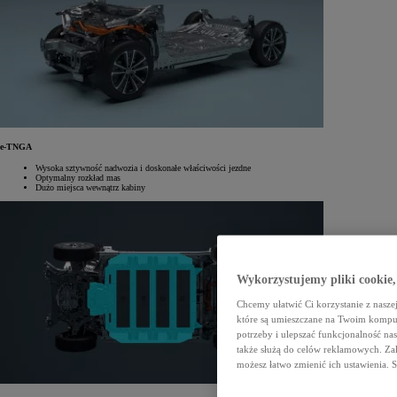
e-TNGA
Wysoka sztywność nadwozia i doskonałe właściwości jezdne
Optymalny rozkład mas
Dużo miejsca wewnątrz kabiny
Wykorzystujemy pliki cookie,
Chcemy ułatwić Ci korzystanie z naszej
które są umieszczane na Twoim kompu
potrzeby i ulepszać funkcjonalność nas
także służą do celów reklamowych. Zal
możesz łatwo zmienić ich ustawienia. 