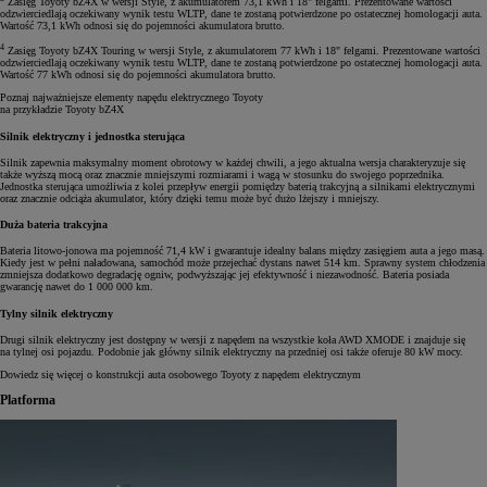
Zasięg Toyoty bZ4X w wersji Style, z akumulatorem 73,1 kWh i 18" felgami. Prezentowane wartości
odzwierciedlają oczekiwany wynik testu WLTP, dane te zostaną potwierdzone po ostatecznej homologacji auta.
Wartość 73,1 kWh odnosi się do pojemności akumulatora brutto.
4
Zasięg Toyoty bZ4X Touring w wersji Style, z akumulatorem 77 kWh i 18" felgami. Prezentowane wartości
odzwierciedlają oczekiwany wynik testu WLTP, dane te zostaną potwierdzone po ostatecznej homologacji auta.
Wartość 77 kWh odnosi się do pojemności akumulatora brutto.
Poznaj najważniejsze elementy napędu elektrycznego Toyoty
na przykładzie Toyoty bZ4X
Silnik elektryczny i jednostka sterująca
Silnik zapewnia maksymalny moment obrotowy w każdej chwili, a jego aktualna wersja charakteryzuje się
także wyższą mocą oraz znacznie mniejszymi rozmiarami i wagą w stosunku do swojego poprzednika.
Jednostka sterująca umożliwia z kolei przepływ energii pomiędzy baterią trakcyjną a silnikami elektrycznymi
oraz znacznie odciąża akumulator, który dzięki temu może być dużo lżejszy i mniejszy.
Duża bateria trakcyjna
Bateria litowo-jonowa ma pojemność 71,4 kW i gwarantuje idealny balans między zasięgiem auta a jego masą.
Kiedy jest w pełni naładowana, samochód może przejechać dystans nawet 514 km. Sprawny system chłodzenia
zmniejsza dodatkowo degradację ogniw, podwyższając jej efektywność i niezawodność. Bateria posiada
gwarancję nawet do 1 000 000 km.
Tylny silnik elektryczny
Drugi silnik elektryczny jest dostępny w wersji z napędem na wszystkie koła AWD XMODE i znajduje się
na tylnej osi pojazdu. Podobnie jak główny silnik elektryczny na przedniej osi także oferuje 80 kW mocy.
Dowiedz się więcej o konstrukcji auta osobowego Toyoty z napędem elektrycznym
Platforma