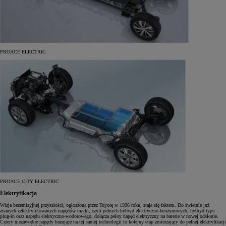
PROACE ELECTRIC
PROACE CITY ELECTRIC
Elektryfikacja
Wizja bezemisyjnej przyszłości, ogłoszona przez Toyotę w 1996 roku, staje się faktem. Do świetnie już
znanych zelektryfikowanych napędów marki, czyli pełnych hybryd elektryczno-benzynowych, hybryd typu
plug-in oraz napędu elektryczno-wodorowego, dołącza pełny napęd elektryczny na baterie w nowej odsłonie.
Cztery niezawodne napędy bazujące na tej samej technologii to kolejny etap zmierzający do pełnej elektryfikacji