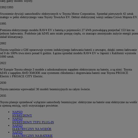
całej gamy modeli Toyoty.
1992/1993
Stworzenie dywizji samochodów elektrycznych w Toyota Motor Corporation. Sprzedaż pierwszych 42 sztuk
małego w pełni elektrycznego vana Toyoty TownAce EV. Debiut elektrycznej wersji sedana Crown Majesta EV.
1995
Premiera elektrycznego modelu RAV4 EV z baterią o pojemności 27 kWh pozwalającą przejechać 153 km na
jednym ładowaniu. Podobnie jak bZ4X auto miało pompę ciepła, co znacząco zmniejszało zużycie energii przez
układ klimatyzacji.
2002
Toyota wspólnie z GM opracowuje system indukcyjnego ładowania baterii z zewnątrz, dzięki czemu ładowanie
od 0 do 100% trwa nieco ponad 6 godzin. Łączna sprzedaż modelu RAV4 EV w Japonii i Kalifornii wyniosła
1000 sztuk.
2022
W Europie Toyota oferuje 3 modele z udoskonalonym napędem elektrycznym na baterie, a są nimi: Toyota
bZ4X z napędem AWD XMODE oraz systemem chłodzenia i dogrzewania baterii oraz Toyota PROACE
Electric i PROACE CITY Electric.
2030
Toyota zamierza wprowadzić 30 modeli bezemisyjnych na całym świecie.
2035
Toyota planuje sprzedawać wyłącznie samochody bezemisyjne: elektryczne na baterie oraz elektryczne na wodór
z ujemną emisją, czyli oczyszczające powietrze.
NAPĘD
HYBRYDOWY
NAPĘD
HYBRYDOWY TYPU PLUG-IN
NAPĘD
ELEKTRYCZNY NA WODÓR
NAPĘD
ELEKTRYCZNY NA BATERIE