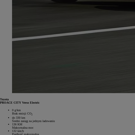
Toyota
PROACE CITY Verso Electric
0 g/km
Brak emisji CO
2
do 330 km
Średni zasięg na jednym ładowaniu
136 KM
Maksymalna moc
132 km/h
Prędkość maksymalna