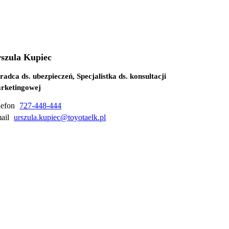
szula Kupiec
radca ds. ubezpieczeń, Specjalistka ds. konsultacji
rketingowej
lefon
727-448-444
ail
urszula.kupiec@toyotaelk.pl