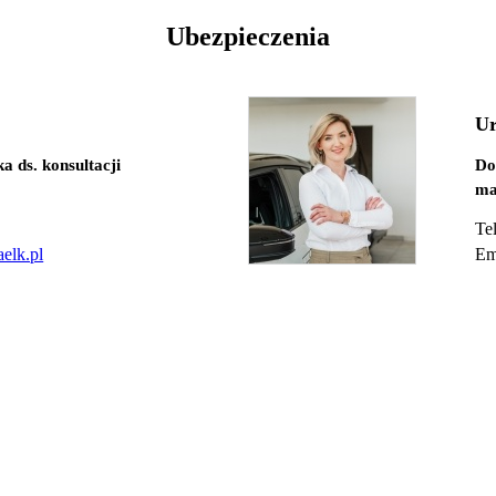
Ubezpieczenia
Ur
a ds. konsultacji
Do
ma
Te
elk.pl
Em