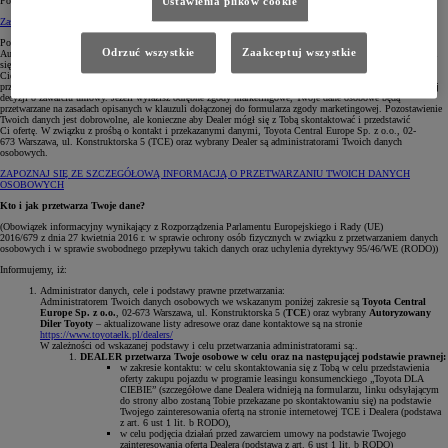
Pola oznaczone * są obowiązkowe, aby wybrany Diler mógł skontaktować się z Tobą.
Ustawienia plików cookie
Zasady zachowania poufności
(otwiera się w nowej karcie)
Pozostawiasz nam swoje dane osobowe poprzez formularz stanowiący prośbę o kontakt ze strony
Odrzuć wszystkie
Zaakceptuj wszystkie
Autoryzowanego Dealera Toyoty. W ten sposób, podajesz nam swoje dane kontaktowe celem skontaktowania
się przez nas z Tobą telefonicznie lub mailowo i w tym celu TCE udostępni Twoje dane wybranemu przez
Ciebie Autoryzowanemu Dealerowi. W przypadku, gdy zdecydujesz się na zawarcie umowy Twoje dane TCE
przekaże do Toyota Leasing Polska Sp. z o.o. (adres: ul. Wołoska 22, 02-675 Warszawa) na podstawie Twojej
decyzji o zawarciu umowy. Jeżeli wyrazisz odrębne zgody marketingowe, Twoje dane osobowe będą
przetwarzane na zasadach opisanych w klauzuli dołączonej do formularza zgody marketingowej. Pozostawienie
Twoich danych jest dobrowolne, ale konieczne aby Dealer mógł się z Tobą skontaktować i przedstawić
Ci ofertę. W związku z prośbą o kontakt i przekazanymi danymi, Toyota Central Europe Sp. z o.o., 02-
673 Warszawa, ul. Konstruktorska 5 (TCE) oraz wybrany Dealer są administratorami Twoich danych
osobowych.
ZAPOZNAJ SIĘ ZE SZCZEGÓŁOWĄ INFORMACJĄ O PRZETWARZANIU TWOICH DANYCH
OSOBOWYCH
Kto i jak przetwarza Twoje dane?
(Obowiązek informacyjny wynikający z Rozporządzenia Parlamentu Europejskiego i Rady (UE)
2016/679 z dnia 27 kwietnia 2016 r. w sprawie ochrony osób fizycznych w związku z przetwarzaniem danych
osobowych i w sprawie swobodnego przepływu takich danych oraz uchylenia dyrektywy 95/46/WE (RODO))
Informujemy, iż:
Administrator danych, cele i podstawy prawne przetwarzania:
Administratorem Twoich danych osobowych we wskazanym poniżej zakresie są
Toyota Central
Europe Sp. z o.o.
, 02-673 Warszawa, ul. Konstruktorska 5 (
TCE
) oraz wybrany
Autoryzowany
Diler Toyoty
– aktualizowane listy adresowe oraz dane kontaktowe są na stronie
https://www.toyotaelk.pl/dealers/
W zależności od wskazanej podstawy i celu przetwarzania administratorami są:.
DEALER przetwarza Twoje osobowe w celu oraz na następującej podstawie prawnej:
w zakresie kontaktu: w celu skontaktowania się z Tobą w celu przedstawienia
oferty zakupu pojazdu w programie leasingu konsumenckiego „Toyota DLA
CIEBIE” (szczegółowe dane Dealera widnieją na formularzu, linku odsyłającym
do strony albo zostaną Tobie przekazane po skontaktowaniu się) na podstawie
Twojego zainteresowania ofertą na stronie internetowej TCE i Dealera (podstawa
z art. 6 ust 1 lit. b RODO),
w celu podjęcia działań przed zawarciem umowy na podstawie Twojego
zainteresowania ofertą Dealera (podstawa z art. 6 ust 1 lit. b RODO)