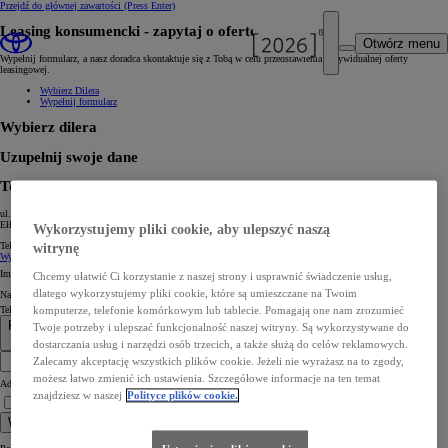
Przejdź do głównej zawartości
(Press Enter)
Leasing konsumencki ‑ zapytaj o ofertę
Otwórz menu
Wypełnij formularz, a nasz doradca skontaktuje się z Tobą w celu przedstawienia indywidualnej oferty
leasingowej.
Wybierz Dilera
Wypełnij formularz
Wybierz dilera
Uzupełnij swoje dane
Toyota Ełk
ul. Łukasiewicza 1D
Ełk
Wykorzystujemy pliki cookie, aby ulepszyć naszą
Tel:
+48876210770
Zmień
witrynę
Wybierz dilera *
Imię *
Chcemy ułatwić Ci korzystanie z naszej strony i usprawnić świadczenie usług,
dlatego wykorzystujemy pliki cookie, które są umieszczane na Twoim
Nazwisko *
Telefon komórkowy *
komputerze, telefonie komórkowym lub tablecie. Pomagają one nam zrozumieć
Poland +48
Twoje potrzeby i ulepszać funkcjonalność naszej witryny. Są wykorzystywane do
+48
dostarczania usług i narzędzi osób trzecich, a także służą do celów reklamowych.
Zalecamy akceptację wszystkich plików cookie. Jeżeli nie wyrażasz na to zgody,
możesz łatwo zmienić ich ustawienia. Szczegółowe informacje na ten temat
Adres e‑mail *
znajdziesz w naszej
Polityce plików cookie.
Rozumiem informację. Wyrażam zgodę na kontakt telefoniczny lub mailowy.*
Wyślij