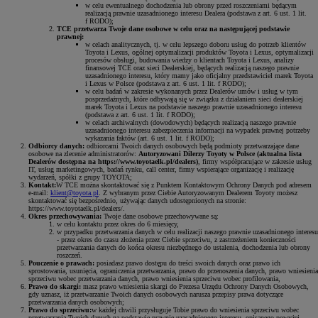
w celu ewentualnego dochodzenia lub obrony przed roszczeniami będącym
realizacją prawnie uzasadnionego interesu Dealera (podstawa z art. 6 ust. 1 lit.
f RODO);
TCE przetwarza Twoje dane osobowe w celu oraz na następującej podstawie
prawnej:
w celach analitycznych, tj. w celu lepszego doboru usług do potrzeb klientów
Toyota i Lexus, ogólnej optymalizacji produktów Toyota i Lexus, optymalizacji
procesów obsługi, budowania wiedzy o klientach Toyota i Lexus, analizy
finansowej TCE oraz sieci Dealerskiej, będących realizacją naszego prawnie
uzasadnionego interesu, który mamy jako oficjalny przedstawiciel marek Toyota
i Lexus w Polsce (podstawa z art. 6 ust. 1 lit. f RODO);
w celu badań w zakresie wykonanych przez Dealerów umów i usług w tym
posprzedażnych, które odbywają się w związku z działaniem sieci dealerskiej
marek Toyota i Lexus na podstawie naszego prawnie uzasadnionego interesu
(podstawa z art. 6 ust. 1 lit. f RODO);
w celach archiwalnych (dowodowych) będących realizacją naszego prawnie
uzasadnionego interesu zabezpieczenia informacji na wypadek prawnej potrzeby
wykazania faktów (art. 6 ust. 1 lit. f RODO);
Odbiorcy danych:
odbiorcami Twoich danych osobowych będą podmioty przetwarzające dane
osobowe na zlecenie administratorów:
Autoryzowani Dilerzy Toyoty w Polsce (aktualna lista
Dealerów dostępna na https://www.toyotaelk.pl/dealers)
, firmy współpracujące w zakresie usług
IT, usług marketingowych, badań rynku, call center, firmy wspierające organizację i realizację
wydarzeń, spółki z grupy TOYOTA;
Kontakt:
W TCE można skontaktować się z Punktem Kontaktowym Ochrony Danych pod adresem
e-mail:
klient@toyota.pl
. Z wybranym przez Ciebie Autoryzowanym Dealerem Toyoty możesz
skontaktować się bezpośrednio, używając danych udostępnionych na stronie:
https://www.toyotaelk.pl/dealers/.
Okres przechowywania:
Twoje dane osobowe przechowywane są:
w celu kontaktu przez okres do 6 miesięcy,
w przypadku przetwarzania danych w celu realizacji naszego prawnie uzasadnionego interesu
- przez okres do czasu złożenia przez Ciebie sprzeciwu, z zastrzeżeniem konieczności
przetwarzania danych do końca okresu niezbędnego do ustalenia, dochodzenia lub obrony
roszczeń.
Pouczenie o prawach:
posiadasz prawo dostępu do treści swoich danych oraz prawo ich
sprostowania, usunięcia, ograniczenia przetwarzania, prawo do przenoszenia danych, prawo wniesienia
sprzeciwu wobec przetwarzania danych, prawo wniesienia sprzeciwu wobec profilowania,
Prawo do skargi:
masz prawo wniesienia skargi do Prezesa Urzędu Ochrony Danych Osobowych,
gdy uznasz, iż przetwarzanie Twoich danych osobowych narusza przepisy prawa dotyczące
przetwarzania danych osobowych;
Prawo do sprzeciwu:
w każdej chwili przysługuje Tobie prawo do wniesienia sprzeciwu wobec
przetwarzania Twoich danych na podstawie prawnie uzasadnionego interesu, opisanego powyżej.